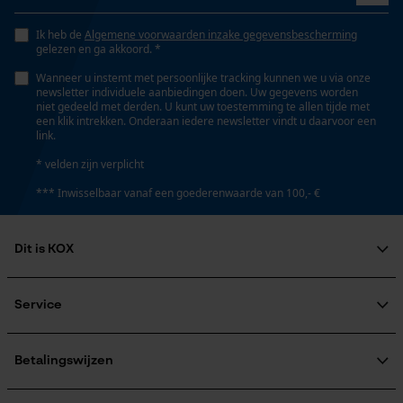
Ik heb de
Algemene voorwaarden inzake gegevensbescherming
gelezen en ga akkoord. *
Google Global Site Tag
Fasewisselaar
Wanneer u instemt met persoonlijke tracking kunnen we u via onze
Microsoft Advertising Universal
Nee
newsletter individuele aanbiedingen doen. Uw gegevens worden
Event Tracking
niet gedeeld met derden. U kunt uw toestemming te allen tijde met
een klik intrekken. Onderaan iedere newsletter vindt u daarvoor een
Survicate
link.
Schuine snede
* velden zijn verplicht
Nee
*** Inwisselbaar vanaf een goederenwaarde van 100,- €
Deling
3/8"
Dit is KOX
Over ons
Maatschappelijke betrokkenheid
Service
Aandrijfschakeldikte mm
raadgever
1.5 mm
Veel gestelde vragen
KOX Harvester
KOX catalogus
Aanmelding nieuwsbrief
Betalingswijzen
Retourneren
Gereedschapsloze kettingspanning
Terugroepen product