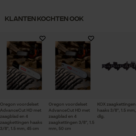
Controleer instelling van cookies
1
2
3
4
5
Artikelgewicht
Klanten kochten ook
Session ID
2420.0 g
De keuze voor
gegevensverwerking opslaan
Branche
Econda Tag Manager
Bosbouw, Steden en gemeenten, Tuin- en
Er zijn nog geen beoordelingen beschikbaar
landschapsarchitectuur, Wijnbouw, Fruitteelt,
Landbouw
Statistische Cookies
Seizoen
Product geschikt voor het hele jaar
Econda Analytics
Oregon voordelset
Oregon voordelset
KOX zaagkettingen
AdvanceCut HD met
AdvanceCut HD met
haaks 3/8", 1.5 mm,
Mouseflow Web Analytics Tool
Leveringsomvang
zaagblad en 4
zaagblad en 4
dlg.
1 x zaagblad, 4 x zaagkettingen
Fact-Finder Tracking
zaagkettingen haaks
zaagkettingen 3/8", 1.5
3/8", 1.5 mm, 45 cm
mm, 50 cm