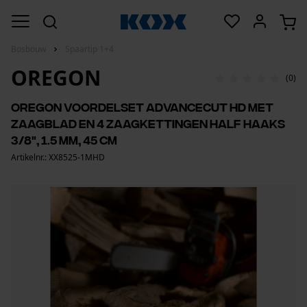
Bosbouw
Spaartip 1+4
OREGON
(0)
Oregon voordelset AdvanceCut HD met
zaagblad en 4 zaagkettingen half haaks
3/8", 1.5 mm, 45 cm
Artikelnr.: XX8525-1MHD