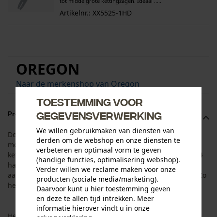
tot middelgrote kettingzagen. Ideaal .....
Artikelnr.: XX5525-1HD
OREGON
Naar de merkenshop van Oregon
Toestemming voor
gegevensverwerking
Productomschrijving
We willen gebruikmaken van diensten van
De set is afgestemd op de levensduur van blad en
derden om de webshop en onze diensten te
motorzaagketting. De set bestaat uit het AdvanceCut HD
verbeteren en optimaal vorm te geven
kettingblad van Oregon met een zaaglengte van 45 cm en 4
(handige functies, optimalisering webshop).
halfhaakse zaagkettingen van Oregon met een
Verder willen we reclame maken voor onze
aandrijfschakelbreedte van 1,5 mm en een steek van 3/8". Zo
producten (sociale media/marketing).
heeft u altijd de passende reserveketting bij de hand.
Daarvoor kunt u hier toestemming geven
en deze te allen tijd intrekken. Meer
informatie hierover vindt u in onze
Het AdvanceCut HD kettingblad van Oregon overtuigt door ...