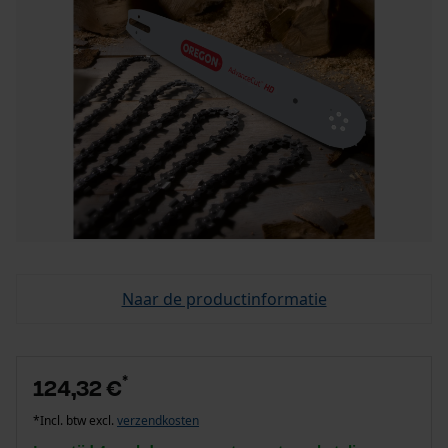
Naar de productinformatie
*
124,32 €
*Incl. btw excl.
verzendkosten