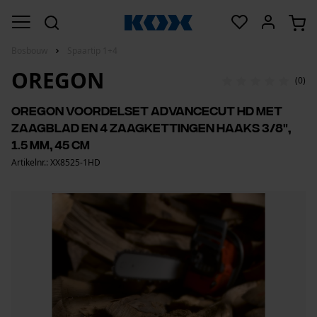
Bosbouw
Spaartip 1+4
OREGON
(0)
Oregon voordelset AdvanceCut HD met
zaagblad en 4 zaagkettingen haaks 3/8",
1.5 mm, 45 cm
Artikelnr.: XX8525-1HD