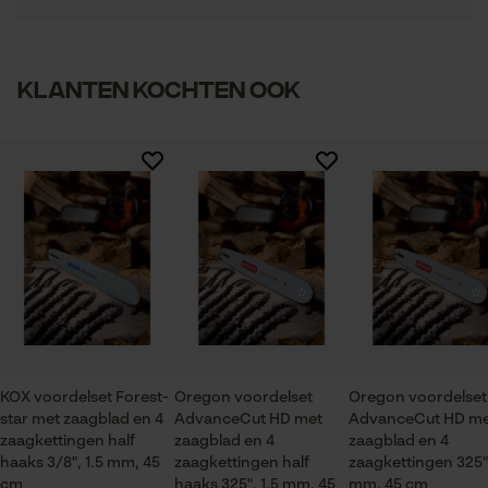
Noodzakelijke Cookies
Controleer instelling van cookies
1
2
3
4
5
Artikelgewicht
Session ID
Klanten kochten ook
2420.0 g
De keuze voor
gegevensverwerking opslaan
Econda Tag Manager
Branche
Bosbouw, Steden en gemeenten, Tuin- en
Er zijn nog geen beoordelingen beschikbaar
landschapsarchitectuur, Wijnbouw, Fruitteelt,
Landbouw
Statistische Cookies
Seizoen
Product geschikt voor het hele jaar
Econda Analytics
KOX voordelset Forest-
Oregon voordelset
Oregon voordelset
Mouseflow Web Analytics Tool
star met zaagblad en 4
AdvanceCut HD met
AdvanceCut HD me
Leveringsomvang
zaagkettingen half
zaagblad en 4
zaagblad en 4
Fact-Finder Tracking
1 x zaagblad, 4 x zaagkettingen
haaks 3/8", 1.5 mm, 45
zaagkettingen half
zaagkettingen 325",
cm
haaks 325", 1.5 mm, 45
mm, 45 cm