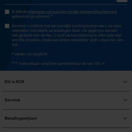
Nee
Ik heb de
Algemene voorwaarden inzake gegevensbescherming
gelezen en ga akkoord. *
Google Global Site Tag
Wanneer u instemt met persoonlijke tracking kunnen we u via onze
Fasewisselaar
Microsoft Advertising Universal
newsletter individuele aanbiedingen doen. Uw gegevens worden
Nee
Event Tracking
niet gedeeld met derden. U kunt uw toestemming te allen tijde met
een klik intrekken. Onderaan iedere newsletter vindt u daarvoor een
Survicate
link.
Schuine snede
* velden zijn verplicht
Nee
*** Inwisselbaar vanaf een goederenwaarde van 100,- €
Deling
Dit is KOX
3/8"
Over ons
Maatschappelijke betrokkenheid
Service
raadgever
Aandrijfschakeldikte mm
Veel gestelde vragen
KOX Harvester
1.5 mm
KOX catalogus
Aanmelding nieuwsbrief
Betalingswijzen
Retourneren
Terugroepen product