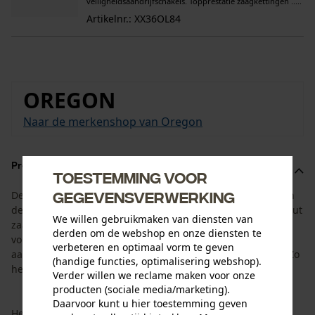
veiligheidsaandrijfschakels. Topprestatie zaagkettingen .....
Artikelnr.: XX36OL84
OREGON
Naar de merkenshop van Oregon
Productomschrijving
Toestemming voor
gegevensverwerking
De set is aangepast aan de levensduur van het zaagblad en
de kettingzaagketting. Hij bestaat uit het Oregon AdvanceCut
We willen gebruikmaken van diensten van
zaagblad met een zaaglengte van 60 cm en 4 Oregon
derden om de webshop en onze diensten te
volledige beitelzaagkettingen met een
verbeteren en optimaal vorm te geven
aandrijfschakelbreedte van 1,6 mm en een steek van 3/8". Zo
(handige functies, optimalisering webshop).
heeft u de juiste vervangketting direct bij de hand.
Verder willen we reclame maken voor onze
producten (sociale media/marketing).
Daarvoor kunt u hier toestemming geven
Het Oregon AdvanceCut zaagblad maakt indruk met zijn