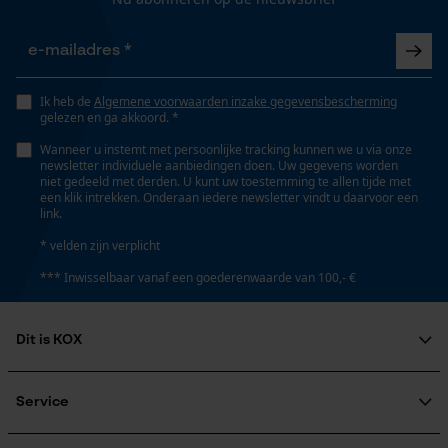
Marketing Cookies
Eigenschap
lange levensduur, licht, robuust, hoge snijprestaties,
hoge stabiliteit
Ik heb de
Algemene voorwaarden inzake gegevensbescherming
Google Global Site Tag
gelezen en ga akkoord. *
Microsoft Advertising Universal
Event Tracking
Wanneer u instemt met persoonlijke tracking kunnen we u via onze
Versnipperfunctie
newsletter individuele aanbiedingen doen. Uw gegevens worden
Nee
Survicate
niet gedeeld met derden. U kunt uw toestemming te allen tijde met
een klik intrekken. Onderaan iedere newsletter vindt u daarvoor een
link.
Fasewisselaar
* velden zijn verplicht
Nee
*** Inwisselbaar vanaf een goederenwaarde van 100,- €
Schuine snede
Dit is KOX
Nee
Over ons
Maatschappelijke betrokkenheid
Service
raadgever
Deling
Veel gestelde vragen
KOX Harvester