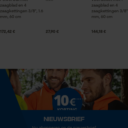
Seizoen
zaagblad en 4
zaagblad en 4
Product geschikt voor het hele jaar
zaagkettingen 3/8", 1.6
zaagkettingen 3/8",
mm, 60 cm
mm, 60 cm
Prestatie en functionele
Cookies
Leveringsomvang
172,42 €
27,90 €
144,18 €
1 x zaagblad, 4 x zaagkettingen
Loop54 Personalization
Grootte & afmetingen
Gepersonaliseerde homepage
Opgeslagen winkelwagen
Railslengte
60 cm
Persoonlijke begroeting
Geo-IP en gebruikersdetectie
YouTube-video's
Technische specificaties
Google Maps
Automatische kettingsmering
Nieuwsbrief
Nee
Nu abonneren op de nieuwsbrief