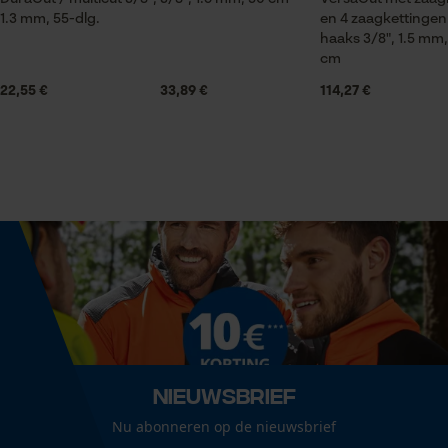
Seizoen
1.3 mm, 55-dlg.
en 4 zaagkettingen
Product geschikt voor het hele jaar
haaks 3/8", 1.5 mm,
cm
Prestatie en functionele
22,55 €
33,89 €
114,27 €
Cookies
Leveringsomvang
1 x zaagblad, 4 x zaagkettingen
Loop54 Personalization
Grootte & afmetingen
Gepersonaliseerde homepage
Opgeslagen winkelwagen
Railslengte
40 cm
Persoonlijke begroeting
Geo-IP en gebruikersdetectie
YouTube-video's
Technische specificaties
Google Maps
Automatische kettingsmering
Nieuwsbrief
Nee
Nu abonneren op de nieuwsbrief