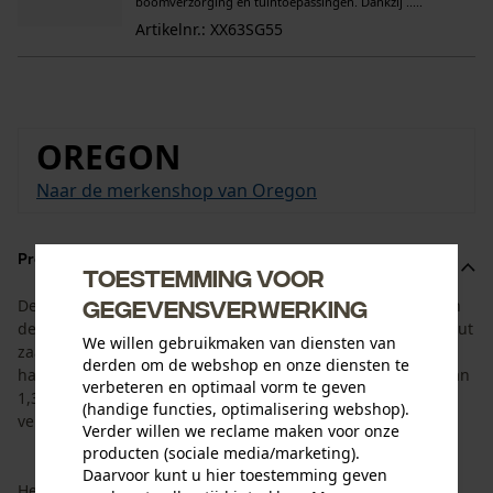
boomverzorging en tuintoepassingen. Dankzij .....
Artikelnr.: XX63SG55
OREGON
Naar de merkenshop van Oregon
Productomschrijving
Toestemming voor
gegevensverwerking
De set is aangepast aan de levensduur van het zaagblad en
de kettingzaagketting. Hij bestaat uit het Oregon AdvanceCut
We willen gebruikmaken van diensten van
zaagblad met een zaaglengte van 40 cm en 4 Oregon
derden om de webshop en onze diensten te
halfbeitel zaagkettingen met een aandrijfschakelbreedte van
verbeteren en optimaal vorm te geven
1,3 mm en een steek van 3/8". Zo hebt u de juiste
(handige functies, optimalisering webshop).
vervangketting direct bij de hand.
Verder willen we reclame maken voor onze
producten (sociale media/marketing).
Daarvoor kunt u hier toestemming geven
Het Oregon AdvanceCut zaagblad maakt indruk met zijn