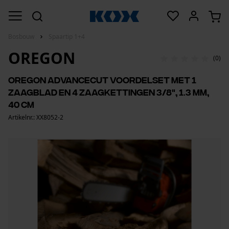
Bosbouw
Spaartip 1+4
OREGON
(0)
Oregon AdvanceCut voordelset met 1
zaagblad en 4 zaagkettingen 3/8", 1.3 mm,
40 cm
Artikelnr.: XX8052-2