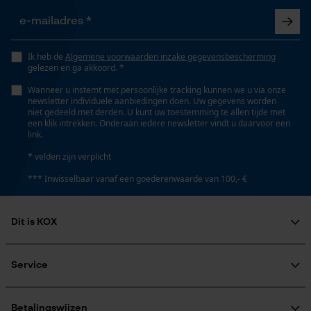
Marketing Cookies
Eigenschap
lange levensduur, licht, robuust, hoge snijprestaties,
hoge stabiliteit
Ik heb de
Algemene voorwaarden inzake gegevensbescherming
gelezen en ga akkoord. *
Google Global Site Tag
Wanneer u instemt met persoonlijke tracking kunnen we u via onze
Microsoft Advertising Universal
newsletter individuele aanbiedingen doen. Uw gegevens worden
Event Tracking
Instansing aandrijfschakel
niet gedeeld met derden. U kunt uw toestemming te allen tijde met
E3
een klik intrekken. Onderaan iedere newsletter vindt u daarvoor een
Survicate
link.
* velden zijn verplicht
Versnipperfunctie
*** Inwisselbaar vanaf een goederenwaarde van 100,- €
Nee
Dit is KOX
Fasewisselaar
Nee
Over ons
Maatschappelijke betrokkenheid
Service
raadgever
Veel gestelde vragen
KOX Harvester
Schuine snede
KOX catalogus
Aanmelding nieuwsbrief
Betalingswijzen