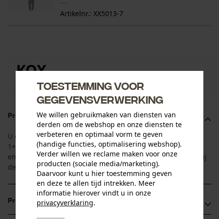
.....
Artikelnr.: XX5013-7
KOX
Toestemming voor
Naar de merkenshop van KOX
gegevensverwerking
We willen gebruikmaken van diensten van
Productomschrijving
derden om de webshop en onze diensten te
verbeteren en optimaal vorm te geven
U ontvangt 1 blad met 4 bijpassende zaagkettingen. Deze
(handige functies, optimalisering webshop).
1+4 voordeelset is afgestemd op de standtijd van zaagblad
Verder willen we reclame maken voor onze
en ketting. Zo heeft u altijd een vervangende zaagketting bij
producten (sociale media/marketing).
de hand.
Daarvoor kunt u hier toestemming geven
en deze te allen tijd intrekken. Meer
informatie hierover vindt u in onze
Productvoordelen
privacyverklaring
.
delen