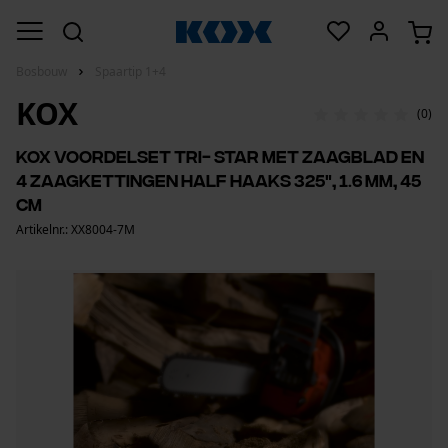
Bosbouw
Spaartip 1+4
KOX
(0)
KOX voordelset Tri- Star met zaagblad en
4 zaagkettingen half haaks 325", 1.6 mm, 45
cm
Artikelnr.: XX8004-7M