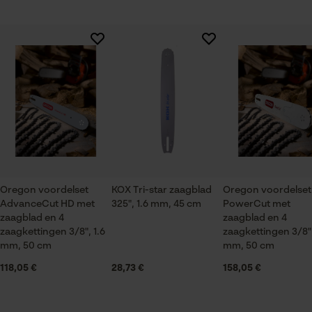
Session ID
De keuze voor
Branche
gegevensverwerking opslaan
Logistiek en transportsector, Bosbouw, Steden en
Er zijn nog geen beoordelingen beschikbaar
Econda Tag Manager
gemeenten, Tuin- en landschapsarchitectuur,
Wijnbouw, Fruitteelt, Landbouw
Statistische Cookies
Seizoen
Product geschikt voor het hele jaar
Oregon voordelset
KOX Tri-star zaagblad
Oregon voordelset
AdvanceCut HD met
325", 1.6 mm, 45 cm
PowerCut met
Econda Analytics
Leveringsomvang
zaagblad en 4
zaagblad en 4
1 x zaagblad, 4 x zaagkettingen
Mouseflow Web Analytics Tool
zaagkettingen 3/8", 1.6
zaagkettingen 3/8",
mm, 50 cm
mm, 50 cm
Fact-Finder Tracking
118,05 €
28,73 €
158,05 €
Grootte & afmetingen
Prestatie en functionele
Railslengte