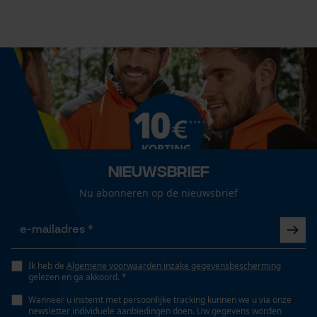
Cookies
45 cm
Technische specificaties
Loop54 Personalization
Gepersonaliseerde homepage
Automatische kettingsmering
Nee
Opgeslagen winkelwagen
Persoonlijke begroeting
Geo-IP en gebruikersdetectie
Eigenschap
Nieuwsbrief
lange levensduur, licht, robuust, betrouwbaar
YouTube-video's
Nu abonneren op de nieuwsbrief
Google Maps
Instansing aandrijfschakel
G6
Marketing Cookies
Ik heb de
Algemene voorwaarden inzake gegevensbescherming
gelezen en ga akkoord. *
Versnipperfunctie
Wanneer u instemt met persoonlijke tracking kunnen we u via onze
newsletter individuele aanbiedingen doen. Uw gegevens worden
Nee