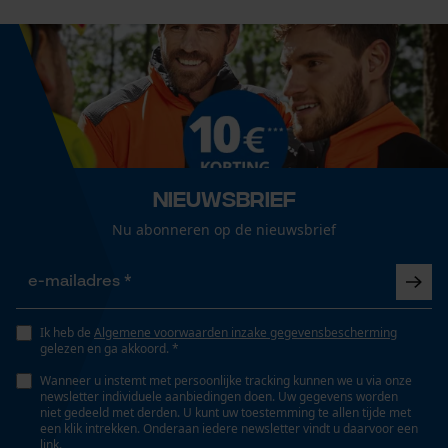
50 cm
Loop54 Personalization
Technische specificaties
Gepersonaliseerde homepage
Opgeslagen winkelwagen
Automatische kettingsmering
Nee
Persoonlijke begroeting
Nieuwsbrief
Geo-IP en gebruikersdetectie
Nu abonneren op de nieuwsbrief
YouTube-video's
Eigenschap
lage terugslag, lange levensduur, licht, hoge
Google Maps
snijprestaties, ongevoelig, hoge stabiliteit
Ik heb de
Algemene voorwaarden inzake gegevensbescherming
Marketing Cookies
gelezen en ga akkoord. *
Versnipperfunctie
Nee
Wanneer u instemt met persoonlijke tracking kunnen we u via onze
newsletter individuele aanbiedingen doen. Uw gegevens worden
niet gedeeld met derden. U kunt uw toestemming te allen tijde met
een klik intrekken. Onderaan iedere newsletter vindt u daarvoor een
link.
Google Global Site Tag
Fasewisselaar