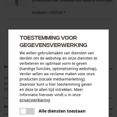
professionele inzet. Onwtikkelt voor moderne motorzagen
.....
Artikelnr.: XX5526-7
Toestemming voor
KOX
gegevensverwerking
Naar de merkenshop van KOX
We willen gebruikmaken van diensten van
derden om de webshop en onze diensten te
verbeteren en optimaal vorm te geven
Productomschrijving
(handige functies, optimalisering webshop).
Verder willen we reclame maken voor onze
Afgestemd op de standtijd van zaagblad en zaagketting: U
producten (sociale media/marketing).
ontvangt 1 zaagblad met 4 bijpassende zaagkettingen. Zo
Daarvoor kunt u hier toestemming geven
heeft u altijd een vervangende ketting bij de hand.
en deze te allen tijd intrekken. Meer
informatie hierover vindt u in onze
privacyverklaring
.
delen
Productvoordelen
Alle diensten toestaan
Er is een fout opgetreden. Gelieve
delen