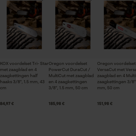
De keuze voor
Er zijn nog geen beoordelingen beschikbaar
gegevensverwerking opslaan
Branche
Econda Tag Manager
Logistiek en transportsector, Bosbouw, Steden en
gemeenten, Tuin- en landschapsarchitectuur,
Wijnbouw, Fruitteelt, Landbouw
Statistische Cookies
Seizoen
KOX voordelset Tri- Star
Oregon voordelset
Oregon voordelset
Product geschikt voor het hele jaar
met zaagblad en 4
PowerCut DuraCut /
VersaCut met Vers
zaagkettingen half
MultiCut met zaagblad
zaagblad en 4 Mult
Econda Analytics
haaks 3/8", 1.5 mm, 43
en 4 zaagkettingen
zaagkettingen 3/8",
cm
3/8", 1.5 mm, 50 cm
mm, 50 cm
Leveringsomvang
Mouseflow Web Analytics Tool
1 x zaagblad, 4 x zaagkettingen
Fact-Finder Tracking
84,97 €
185,98 €
151,98 €
Grootte & afmetingen
Prestatie en functionele
Cookies
Railslengte