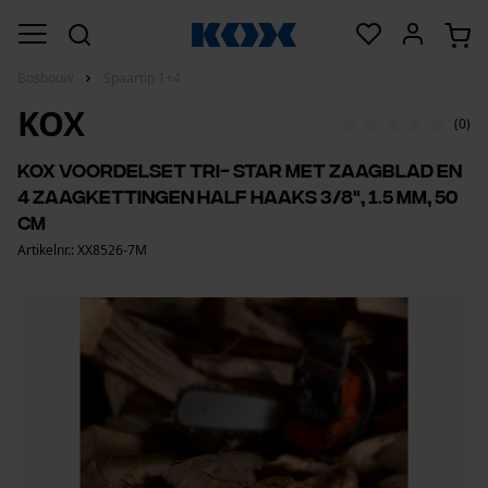
Bosbouw
Spaartip 1+4
KOX
(0)
KOX voordelset Tri- Star met zaagblad en
4 zaagkettingen half haaks 3/8", 1.5 mm, 50
cm
Artikelnr.: XX8526-7M