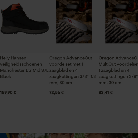
De keuze voor
Er zijn nog geen beoordelingen beschikbaar
gegevensverwerking opslaan
Branche
Econda Tag Manager
Logistiek en transportsector, Bosbouw, Steden en
gemeenten, Tuin- en landschapsarchitectuur,
Wijnbouw, Fruitteelt, Landbouw
Statistische Cookies
Seizoen
Helly Hansen
Oregon AdvanceCut
Oregon AdvanceC
Product geschikt voor het hele jaar
veiligheidsschoenen
voordelset met 1
MultiCut voordelse
Manchester Ltr Mid S7L
zaagblad en 4
1 zaagblad en 4
Black
zaagkettingen 3/8", 1.3
zaagkettingen 3/8",
Econda Analytics
mm, 30 cm
mm, 30 cm
Leveringsomvang
Mouseflow Web Analytics Tool
1 x zaagblad, 4 x zaagkettingen
159,90 €
72,56 €
83,41 €
Fact-Finder Tracking
Grootte & afmetingen
Prestatie en functionele
Railslengte
Cookies
30 cm