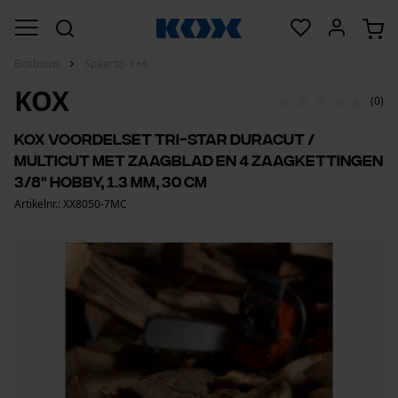
Bosbouw
Spaartip 1+4
KOX
(0)
KOX voordelset Tri-Star DuraCut /
MultiCut met zaagblad en 4 zaagkettingen
3/8" Hobby, 1.3 mm, 30 cm
Artikelnr.: XX8050-7MC