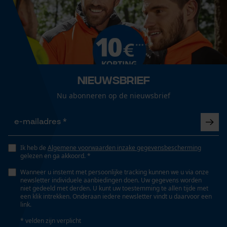
Loop54 Personalization
Technische specificaties
Gepersonaliseerde homepage
Automatische kettingsmering
Opgeslagen winkelwagen
Nee
Nieuwsbrief
Persoonlijke begroeting
Nu abonneren op de nieuwsbrief
Geo-IP en gebruikersdetectie
Eigenschap
YouTube-video's
lange levensduur, robuust
Google Maps
Ik heb de
Algemene voorwaarden inzake gegevensbescherming
Versnipperfunctie
gelezen en ga akkoord. *
Nee
Marketing Cookies
Wanneer u instemt met persoonlijke tracking kunnen we u via onze
newsletter individuele aanbiedingen doen. Uw gegevens worden
niet gedeeld met derden. U kunt uw toestemming te allen tijde met
een klik intrekken. Onderaan iedere newsletter vindt u daarvoor een
Fasewisselaar
link.
Nee
Google Global Site Tag
* velden zijn verplicht