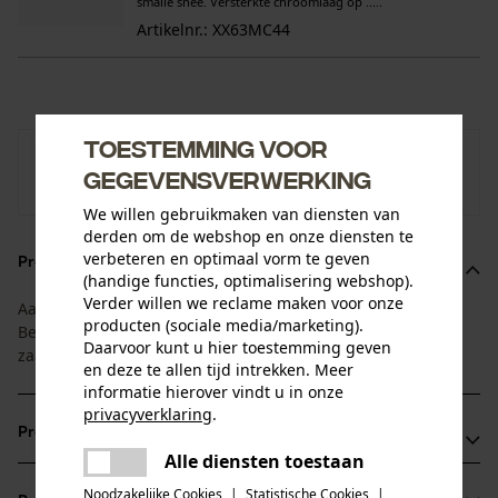
smalle snee. Versterkte chroomlaag op .....
Artikelnr.: XX63MC44
Toestemming voor
KOX
gegevensverwerking
Naar de merkenshop van KOX
We willen gebruikmaken van diensten van
derden om de webshop en onze diensten te
verbeteren en optimaal vorm te geven
Productomschrijving
(handige functies, optimalisering webshop).
Verder willen we reclame maken voor onze
Aangepast aan de levensduur van blad en ketting:
producten (sociale media/marketing).
Bespaartip 1+4 bestaat uit 1 zaagblad en 4 bijpassende
Daarvoor kunt u hier toestemming geven
zaagkettingen.
en deze te allen tijd intrekken. Meer
informatie hierover vindt u in onze
privacyverklaring
.
Productvoordelen
delen
Alle diensten toestaan
Er is een fout opgetreden. Gelieve
delen
Het KOX Tri-Star zaagblad combineert grote stabiliteit met
het opnieuw te proberen.
Noodzakelijke Cookies
|
Statistische Cookies
|