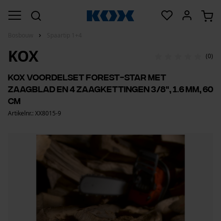
Bosbouw
Spaartip 1+4
KOX
(0)
KOX voordelset Forest-star met
zaagblad en 4 zaagkettingen 3/8", 1.6 mm, 60
cm
Artikelnr.: XX8015-9