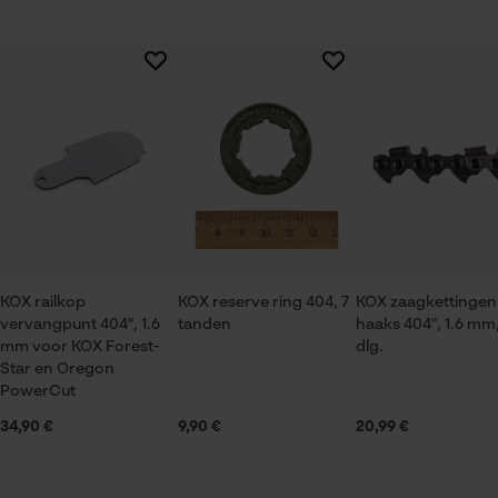
Session ID
De keuze voor
Branche
gegevensverwerking opslaan
Logistiek en transportsector, Bosbouw, Steden en
Er zijn nog geen beoordelingen beschikbaar
Econda Tag Manager
gemeenten, Tuin- en landschapsarchitectuur,
Wijnbouw, Fruitteelt, Landbouw
Statistische Cookies
Leveringsomvang
1 x zaagblad, 4 x zaagkettingen
KOX railkop
KOX reserve ring 404, 7
KOX zaagkettingen 
vervangpunt 404", 1.6
tanden
haaks 404", 1.6 mm
Econda Analytics
Grootte & afmetingen
mm voor KOX Forest-
dlg.
Mouseflow Web Analytics Tool
Star en Oregon
Railslengte
PowerCut
Fact-Finder Tracking
60 cm
34,90 €
9,90 €
20,99 €
Prestatie en functionele