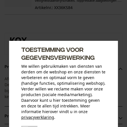
veiligheidsaandrijfschakels. Topprestatie zaagkettingen .....
Artikelnr.: XX36KS84
KOX
Toestemming voor
Naar de merkenshop van KOX
gegevensverwerking
We willen gebruikmaken van diensten van
Productomschrijving
derden om de webshop en onze diensten te
verbeteren en optimaal vorm te geven
Afgestemd op de standtijd van zaagblad en zaagketting.
(handige functies, optimalisering webshop).
Deze 1+4 voordeelset bestaat uit 1 zaagblad met 4
Verder willen we reclame maken voor onze
bijpassende kettingen. Zo heeft u altijd een vervangende
producten (sociale media/marketing).
ketting bij de hand!
Daarvoor kunt u hier toestemming geven
en deze te allen tijd intrekken. Meer
informatie hierover vindt u in onze
Productvoordelen
privacyverklaring
.
delen