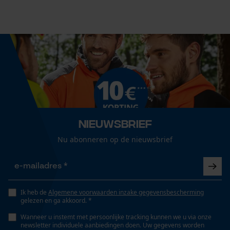
Technische specificaties
Cookies
Automatische kettingsmering
Nee
Loop54 Personalization
Gepersonaliseerde homepage
Eigenschap
lager risico op terugslag, krachtig, trillingsarm,
Opgeslagen winkelwagen
betrouwbaar, hoge snijprestaties
Persoonlijke begroeting
Geo-IP en gebruikersdetectie
Nieuwsbrief
Versnipperfunctie
YouTube-video's
Nu abonneren op de nieuwsbrief
Nee
Google Maps
Fasewisselaar
Nee
Ik heb de
Marketing Cookies
Algemene voorwaarden inzake gegevensbescherming
gelezen en ga akkoord. *
Wanneer u instemt met persoonlijke tracking kunnen we u via onze
newsletter individuele aanbiedingen doen. Uw gegevens worden
Schuine snede