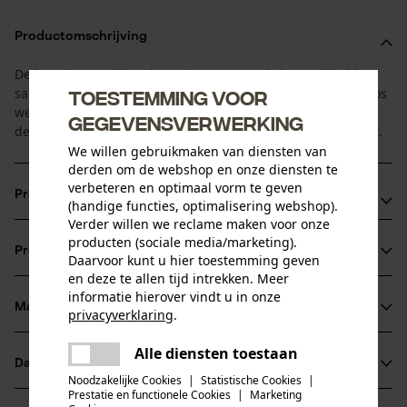
Productomschrijving
De broek met snijbescherming X-treme Air is ontwikkeld
samen met ervaren professionals die het hele jaar in het bos
Toestemming voor
werken. De X-treme Air valt op door zijn sportieve en frisse
gegevensverwerking
design. De bovenlaag is duurzaam, actief ademend en licht.
We willen gebruikmaken van diensten van
derden om de webshop en onze diensten te
verbeteren en optimaal vorm te geven
Productvoordelen
(handige functies, optimalisering webshop).
Verder willen we reclame maken voor onze
5x5 cut protection® 5 lagen extreem lichte snijbescherming
producten (sociale media/marketing).
Productinformatie
zonder dat de veiligheid in gevaar komt, voor meer
Daarvoor kunt u hier toestemming geven
en deze te allen tijd intrekken. Meer
bewegingsvrijheid en nog meer ventilatie
informatie hierover vindt u in onze
Ademende, elastische stretchstof zorgt voor het ultieme
Materiaal & onderhoud
privacyverklaring
.
Productdetails
draagcomfort tijdens fysieke inspanning en biedt
delen
Alle diensten toestaan
bovendien meer bewegingsvrijheid
Er is een fout opgetreden. Gelieve
Activiteitstype
Datasheets
delen
Materiaal
het opnieuw te proberen.
beschermen, werken, ongevallenpreventie
Kevlar-stukken op slijtgevoelige plekken zoals knieën en
Noodzakelijke Cookies
|
Statistische Cookies
|
Prestatie en functionele Cookies
|
Marketing
Productveiligheidsblad (PDF)
binnenbenen. De daaronder liggende RainTex®
mail