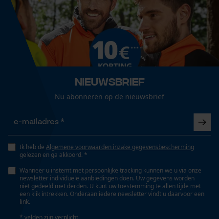
Boordafwerking
Elastische band
Loop54 Personalization
Gepersonaliseerde homepage
Geslacht
Opgeslagen winkelwagen
Uniseks
Persoonlijke begroeting
Nieuwsbrief
Geo-IP en gebruikersdetectie
Seizoen
Nu abonneren op de nieuwsbrief
YouTube-video's
Product geschikt voor het hele jaar
Google Maps
Optiek/patroon
Ik heb de
Algemene voorwaarden inzake gegevensbescherming
Tricolour, Reflecterend
Marketing Cookies
gelezen en ga akkoord. *
Wanneer u instemt met persoonlijke tracking kunnen we u via onze
newsletter individuele aanbiedingen doen. Uw gegevens worden
Snijbeschermingstype
niet gedeeld met derden. U kunt uw toestemming te allen tijde met
een klik intrekken. Onderaan iedere newsletter vindt u daarvoor een
Type A
Google Global Site Tag
link.
Microsoft Advertising Universal
* velden zijn verplicht