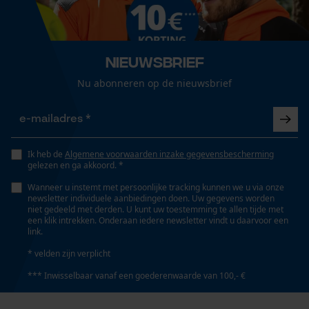
Geslacht
Loop54 Personalization
Uniseks
Gepersonaliseerde homepage
Nieuwsbrief
Opgeslagen winkelwagen
Nu abonneren op de nieuwsbrief
Seizoen
Product geschikt voor het hele jaar
Persoonlijke begroeting
Geo-IP en gebruikersdetectie
YouTube-video's
Optiek/patroon
Ik heb de
Algemene voorwaarden inzake gegevensbescherming
Tricolour
gelezen en ga akkoord. *
Google Maps
Wanneer u instemt met persoonlijke tracking kunnen we u via onze
newsletter individuele aanbiedingen doen. Uw gegevens worden
niet gedeeld met derden. U kunt uw toestemming te allen tijde met
Zaktstype
Marketing Cookies
een klik intrekken. Onderaan iedere newsletter vindt u daarvoor een
Jaszakken, Ritszakken, Borstzak, Steekzakken,
link.
Frontzakken, Zakken voor
* velden zijn verplicht
*** Inwisselbaar vanaf een goederenwaarde van 100,- €
Google Global Site Tag
Technische specificaties
Microsoft Advertising Universal