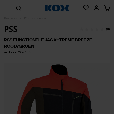
Bosbouw
PSS Bosbouwjack
PSS
(0)
PSS functionele jas X-treme Breeze
rood/groen
Artikelnr.: XX76143