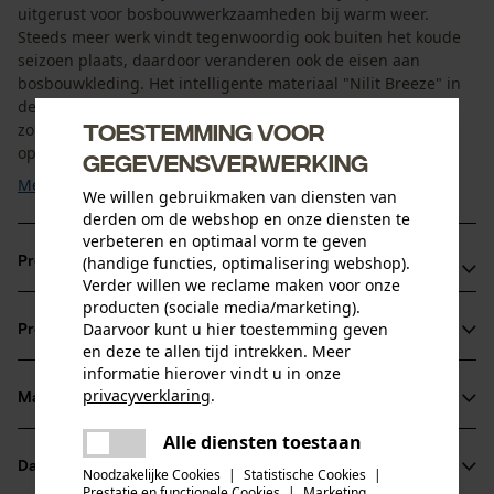
uitgerust voor bosbouwwerkzaamheden bij warm weer.
Steeds meer werk vindt tegenwoordig ook buiten het koude
seizoen plaats, daardoor veranderen ook de eisen aan
bosbouwkleding. Het intelligente materiaal "Nilit Breeze" in
deze functionele jas laat de lichaamstemperatuur in de
Toestemming voor
zomer tot 2°C dalen. De permanente ventilatie voorkomt
ophoping ...
gegevensverwerking
Meer tonen
We willen gebruikmaken van diensten van
derden om de webshop en onze diensten te
verbeteren en optimaal vorm te geven
(handige functies, optimalisering webshop).
Productvoordelen
Verder willen we reclame maken voor onze
producten (sociale media/marketing).
Zeer goede zichtbaarheid dankzij signaalkleur
Daarvoor kunt u hier toestemming geven
Productinformatie
Handige zakkenconcept
en deze te allen tijd intrekken. Meer
Permanent ventilatie-effect koelt de lichaamstemperatuur
informatie hierover vindt u in onze
privacyverklaring
.
bij warmte temperaturen tot 2°C
Materiaal & onderhoud
Productdetails
delen
Alle diensten toestaan
Er is een fout opgetreden. Gelieve
Mouwtype
delen
Datasheets
het opnieuw te proberen.
Noodzakelijke Cookies
|
Statistische Cookies
|
Materiaal
Lange mouwen
Prestatie en functionele Cookies
|
Marketing