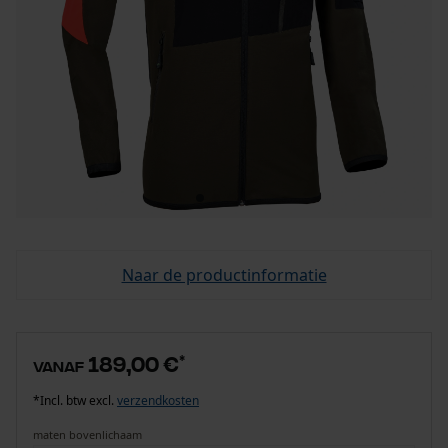
Naar de productinformatie
189,00 €
*
vanaf
*Incl. btw excl.
verzendkosten
maten bovenlichaam