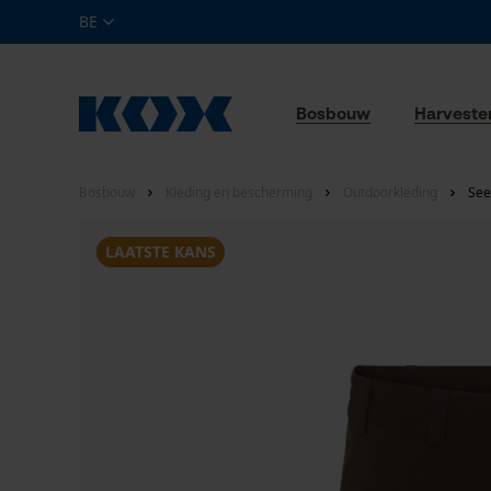
BE
Bosbouw
Harveste
Bosbouw
Kleding en bescherming
Outdoorkleding
See
SALE
LAATSTE KANS