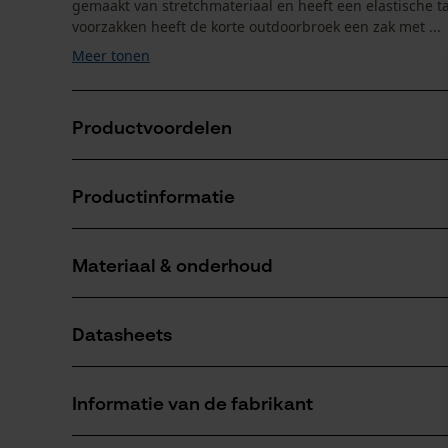
gemaakt van stretchmateriaal en heeft een elastische t
voorzakken heeft de korte outdoorbroek een zak met ...
Meer tonen
Productvoordelen
Bijzonder ademend
Productinformatie
Geluidsarm bij beweging
Uiterst rekbaar
Materiaal & onderhoud
Productdetails
Activiteitstype
Datasheets
vissen, werken, wandelen, kamperen, jagen
Materiaal
Productveiligheidsblad (PDF)
Materiaaltype
Informatie van de fabrikant
Stretch, Synthetische stof, Nylon
Aantal delen
1 st.