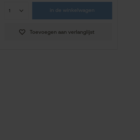
Confektie (EU)
Fabrikantsmaat
in de winkelwagen
50
Toevoegen aan verlanglijst
47,94 €
54
56
60
Naar de maathulp