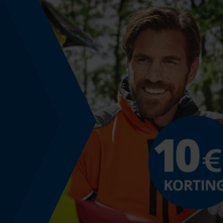
Schuine snede
Nee
Gereedschapsloze kettingwissel
Nee
Energie & vermogen
Accucapaciteitsaanduiding
Nee
Powerbankfunctie
Nee