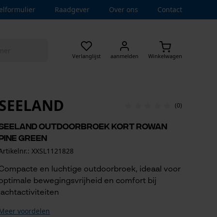
elformulier
Raadgever
Over ons
Contact
Verlanglijst
aanmelden
Winkelwagen
SEELAND
(0)
Seeland outdoorbroek kort Rowan
Pine Green
Artikelnr.: XXSL1121828
Compacte en luchtige outdoorbroek, ideaal voor
optimale bewegingsvrijheid en comfort bij
jachtactiviteiten
Meer voordelen