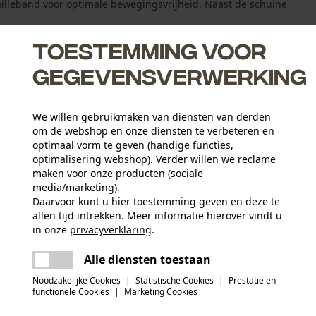
ailleband voor optimale bewegingsvrijheid. Naast de schuine
Toestemming voor
gegevensverwerking
We willen gebruikmaken van diensten van derden
om de webshop en onze diensten te verbeteren en
optimaal vorm te geven (handige functies,
optimalisering webshop). Verder willen we reclame
maken voor onze producten (sociale
media/marketing).
Daarvoor kunt u hier toestemming geven en deze te
allen tijd intrekken. Meer informatie hierover vindt u
Leeftijdsgroep
in onze
privacyverklaring
.
volwassen
delen
Er is een fout opgetreden. Gelieve het
Alle diensten toestaan
opnieuw te proberen.
mail
Hoofdmateriaal
Noodzakelijke Cookies
|
Statistische Cookies
|
Prestatie en
mix van synthetische materialen
Aantal tassen
functionele Cookies
|
Marketing Cookies
3 st.