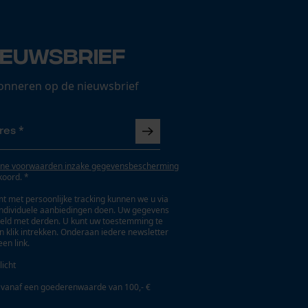
ieuwsbrief
onneren op de nieuwsbrief
ne voorwaarden inzake gegevensbescherming
koord. *
t met persoonlijke tracking kunnen we u via
individuele aanbiedingen doen. Uw gegevens
eld met derden. U kunt uw toestemming te
en klik intrekken. Onderaan iedere newsletter
een link.
licht
 vanaf een goederenwaarde van 100,- €