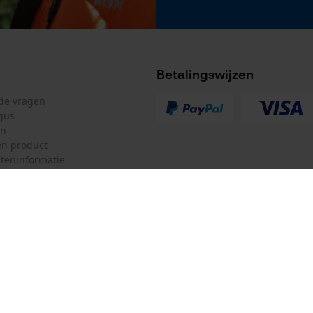
Betalingswijzen
lde vragen
gus
en
n product
teninformatie
mulier
Oregon Tool Europe SA/NV
ulier
KOX – Partners voor de Bosbouw 
f
Adres hoofdkantoor:
Rue Emile Francqui 11
herroepen
1435 Mont-Saint-Guibert