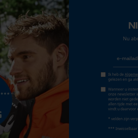
Opgeslagen winkelwagen
Gereedschapsloze kettingspanning
Nee
Persoonlijke begroeting
N
Geo-IP en gebruikersdetectie
YouTube-video's
Nu ab
Google Maps
Marketing Cookies
Ik heb de
Algeme
gelezen en ga ak
Accu/batterij inbegrepen
Oplaadbare batterij/batterijen niet inbegrepen in
Wanneer u instem
onze newsletter 
de levering
worden niet gede
Google Global Site Tag
allen tijde met e
vindt u daarvoor 
Microsoft Advertising Universal Event
Tracking
* velden zijn verp
Survicate
*** Inwisselbaar