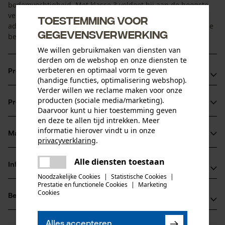
bodemvochtigheid. Met klasse 3 voldoet hij aan de hoogste
vereisten. Dankzij het ingewerkte waterdichte, maar toch
Toestemming voor
ademende RainTex-membraan biedt de regenjas langdurige
gegevensverwerking
bescherming en zit hij bijzonder prettig.
We willen gebruikmaken van diensten van
derden om de webshop en onze diensten te
verbeteren en optimaal vorm te geven
Productvoordelen
(handige functies, optimalisering webshop).
Verder willen we reclame maken voor onze
Waterdichte ventilatieritsen onder de armen
producten (sociale media/marketing).
Productinformatie
Kevlar-opzetstukken op de schouders en ellebogen
Daarvoor kunt u hier toestemming geven
en deze te allen tijd intrekken. Meer
Teflon DuPont coating beschermt tegen sterke vervuiling
informatie hierover vindt u in onze
Materiaal & onderhoud
privacyverklaring
.
Productdetails
delen
Alle diensten toestaan
Mouwtype
Er is een fout opgetreden. Gelieve
Informatie van de fabrikant
delen
Materiaal
Lange mouwen
het opnieuw te proberen.
Noodzakelijke Cookies
|
Statistische Cookies
|
Prestatie en functionele Cookies
|
Marketing
PSS Pfeiffer Sicherheitssysteme GmbH
mail
Cookies
Materiaaltype
Beoordelingen
(0)
Albstraße 10
Polyester
Activiteitstype
72145 Hirrlingen, Duitsland
vissen, werken, kamperen, jagen
E-mail: kontakt@pss-sicherheitssysteme.de
Alles accepteren