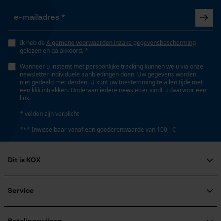
Gepersonaliseerde homepage
Details ventilatieopeningen
Opgeslagen winkelwagen
okselventilatie
Persoonlijke begroeting
Ik heb de
Algemene voorwaarden inzake gegevensbescherming
Geo-IP en gebruikersdetectie
gelezen en ga akkoord. *
Geslacht
YouTube-video's
Wanneer u instemt met persoonlijke tracking kunnen we u via onze
Uniseks
newsletter individuele aanbiedingen doen. Uw gegevens worden
Google Maps
niet gedeeld met derden. U kunt uw toestemming te allen tijde met
een klik intrekken. Onderaan iedere newsletter vindt u daarvoor een
link.
Seizoen
* velden zijn verplicht
Product geschikt voor het hele jaar
Marketing Cookies
*** Inwisselbaar vanaf een goederenwaarde van 100,- €
Optiek/patroon
Tweekleurig
Dit is KOX
Google Global Site Tag
Over ons
Microsoft Advertising Universal
Event Tracking
Maatschappelijke betrokkenheid
Service
Zichtbaarheid
raadgever
Survicate
Reflecterende paspels
Veel gestelde vragen
KOX Harvester