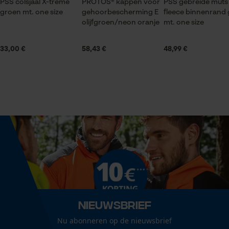
PSS colsjaal X-treme
Logoprint
PROTOS® kappen voor
PSS gebreide muts
groen mt. one size
gehoorbescherming E
fleece binnenrand g
olijfgroen/neon oranje
mt. one size
Statistische Cookies
Mouwafwerking
33,00 €
58,43 €
48,99 €
Elastische boorden
Econda Analytics
Sluitingstype
Drukknoop
Mouseflow Web Analytics Tool
Fact-Finder Tracking
Halsuitsnede
Staande kraag
Prestatie en functionele
Cookies
Branche
Bosbouw, Outdoor, Tuin- en landschapsarchitectuur,
Nieuwsbrief
Landbouw
Loop54 Personalization
Nu abonneren op de nieuwsbrief