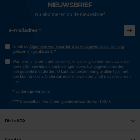
Loop54 Personalization
Nieuwsbrief
Gepersonaliseerde homepage
Nu abonneren op de nieuwsbrief
Geslacht
Opgeslagen winkelwagen
Uniseks
Persoonlijke begroeting
Geo-IP en gebruikersdetectie
Seizoen
Ik heb de
Algemene voorwaarden inzake gegevensbescherming
YouTube-video's
Product geschikt voor het hele jaar
gelezen en ga akkoord. *
Google Maps
Wanneer u instemt met persoonlijke tracking kunnen we u via onze
newsletter individuele aanbiedingen doen. Uw gegevens worden
niet gedeeld met derden. U kunt uw toestemming te allen tijde met
Optiek/patroon
een klik intrekken. Onderaan iedere newsletter vindt u daarvoor een
Tricolour, Reflecterend
link.
Marketing Cookies
* velden zijn verplicht
*** Inwisselbaar vanaf een goederenwaarde van 100,- €
Zaktstype
Ritszakken, Vak achter, Borstzak, Steekzakken,
Google Global Site Tag
Vakken opzij, Zakken voor, Frontzakken
Dit is KOX
Microsoft Advertising Universal
Event Tracking
Over ons
Weersomstandigheden
Survicate