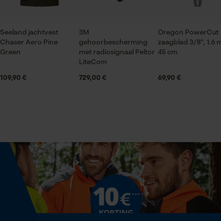
Econda Tag Manager
Borduursel, Reflecterende details, Contrastbeleg,
Logoborduursel
Seeland jachtvest
3M
Oregon PowerCut
Statistische Cookies
Chaser Aero Pine
gehoorbescherming
zaagblad 3/8", 1.6
Mouwafwerking
Green
met radiosignaal Peltor
45 cm
Elastische boorden
LiteCom
109,90 €
729,00 €
69,90 €
Sluitingstype
Econda Analytics
Drukknoop
Mouseflow Web Analytics Tool
Fact-Finder Tracking
Halsuitsnede
Staande kraag
Prestatie en functionele
Cookies
Branche
Bosbouw, Steden en gemeenten, Tuin- en
landschapsarchitectuur, Landbouw