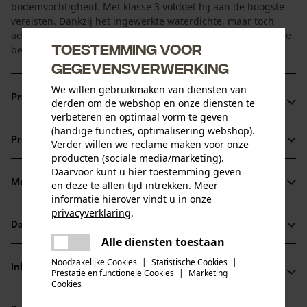
bodemvochtigheid. Met klasse 3 voldoet hij aan de hoogste
vereisten. Dankzij het ingewerkte waterdichte, maar toch
ademende RainTex-membraan biedt de regenjas langdurige
Toestemming voor
bescherming en zit hij bijzonder prettig.
gegevensverwerking
We willen gebruikmaken van diensten van
Productvoordelen
derden om de webshop en onze diensten te
verbeteren en optimaal vorm te geven
Conform DIN EN 343 (klasse 3)
(handige functies, optimalisering webshop).
Productinformatie
Verder willen we reclame maken voor onze
Met RainTex-membraan: langdurig waterdicht en actief
producten (sociale media/marketing).
ademend
Daarvoor kunt u hier toestemming geven
Goede zichtbaarheid dankzij reflectoren aan voor- en
Materiaal & onderhoud
en deze te allen tijd intrekken. Meer
Productdetails
informatie hierover vindt u in onze
achterzijde
privacyverklaring
.
Mouwtype
Datasheets
delen
Materiaal
Lange mouwen
Alle diensten toestaan
Er is een fout opgetreden. Gelieve
Productveiligheidsblad (PDF)
delen
het opnieuw te proberen.
Noodzakelijke Cookies
|
Statistische Cookies
|
Materiaaltype
Informatie van de fabrikant
Prestatie en functionele Cookies
|
Marketing
Polyester
mail
Cookies
Activiteitstype
PSS Pfeiffer Sicherheitssysteme GmbH
vissen, werken, wandelen, kamperen, jagen