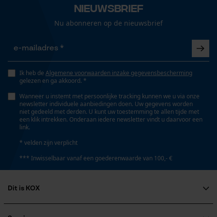
Optiek/patroon
Nieuwsbrief
Gepersonaliseerde homepage
Mêlee
Nu abonneren op de nieuwsbrief
Opgeslagen winkelwagen
Persoonlijke begroeting
Zaktstype
Geo-IP en gebruikersdetectie
Ritszakken, Borstzak, Vakken opzij, Frontzakken,
Zakken voor
Ik heb de
Algemene voorwaarden inzake gegevensbescherming
YouTube-video's
gelezen en ga akkoord. *
Google Maps
Wanneer u instemt met persoonlijke tracking kunnen we u via onze
newsletter individuele aanbiedingen doen. Uw gegevens worden
Weersomstandigheden
niet gedeeld met derden. U kunt uw toestemming te allen tijde met
Rustig weer
een klik intrekken. Onderaan iedere newsletter vindt u daarvoor een
link.
Marketing Cookies
* velden zijn verplicht
Technische specificaties
*** Inwisselbaar vanaf een goederenwaarde van 100,- €
Automatische kettingsmering
Google Global Site Tag
Nee
Microsoft Advertising Universal
Dit is KOX
Event Tracking
Over ons
Survicate