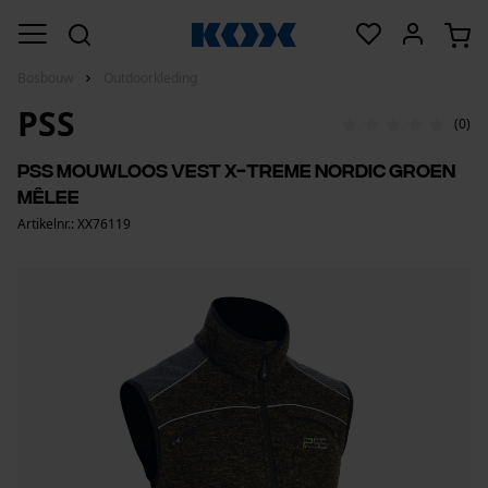
Bosbouw
Outdoorkleding
PSS
(0)
PSS mouwloos vest X-treme Nordic groen
mêlee
Artikelnr.: XX76119