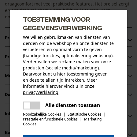
draagcomfort met veel praktische features. Het breisel zorgt
ervoor dat het licham warm blijft en is tevens lucht
doorlatend.
Toestemming voor
gegevensverwerking
We willen gebruikmaken van diensten van
Productvoordelen
derden om de webshop en onze diensten te
verbeteren en optimaal vorm te geven
De lucht in het breisel werkt isolerend
(handige functies, optimalisering webshop).
Productinformatie
Zeer lucht doorlatend
Verder willen we reclame maken voor onze
producten (sociale media/marketing).
Daarvoor kunt u hier toestemming geven
Materiaal & onderhoud
en deze te allen tijd intrekken. Meer
Productdetails
informatie hierover vindt u in onze
privacyverklaring
.
Mouwtype
Datasheets
delen
Materiaal
Mouwloos
Alle diensten toestaan
Er is een fout opgetreden. Gelieve
Productveiligheidsblad (PDF)
delen
Hoofdmateriaal
het opnieuw te proberen.
Informatie van de fabrikant
Noodzakelijke Cookies
|
Statistische Cookies
|
kunststof
Prestatie en functionele Cookies
|
Marketing
Activiteitstype
mail
Cookies
PSS Pfeiffer Sicherheitssysteme GmbH
vissen, werken, wandelen, kamperen, jagen
Beoordelingen
(0)
Albstraße 10