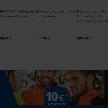
Ritssluiting
PROTOS® Teddyjas Inuit
Seeland Polo Pembroke
PSS Jachtlaars For
Gemêleerd groen
Pine Green
Hunter Pro STX
Statistische Cookies
Halsuitsnede
Neonoranje/Zwart
Staande kraag
98,77 €
44,90 €
299,00 €
Branche
Econda Analytics
Bosbouw, Outdoor, Landbouw
Mouseflow Web Analytics Tool
Fact-Finder Tracking
Geslacht
Uniseks
Prestatie en functionele
Cookies
Seizoen
Product geschikt voor het hele jaar
Loop54 Personalization