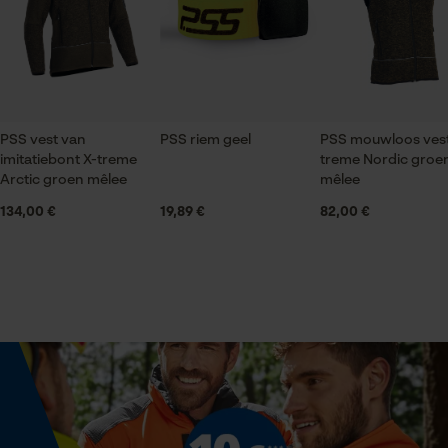
gegevensverwerking opslaan
Onderhoudsinstructies
Volg het onderhoudsadvies op het etiket.
Econda Tag Manager
Applicaties
Borduursel, Reflecterende details, Contrastbeleg,
Logoborduursel
Statistische Cookies
PSS vest van
PSS riem geel
PSS mouwloos vest
imitatiebont X-treme
treme Nordic groe
Mouwafwerking
Arctic groen mêlee
mêlee
Elastische boorden
134,00 €
19,89 €
82,00 €
Econda Analytics
Mouseflow Web Analytics Tool
Halsuitsnede
Staande kraag
Fact-Finder Tracking
Branche
Prestatie en functionele
Bosbouw, Outdoor, Landbouw
Cookies