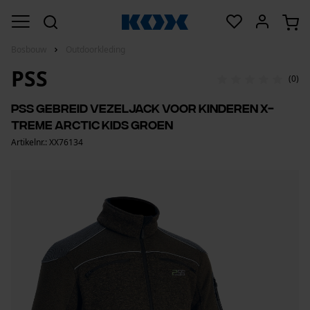
Bosbouw
Outdoorkleding
PSS
(0)
PSS gebreid vezeljack voor kinderen X-
treme Arctic Kids groen
Artikelnr.: XX76134