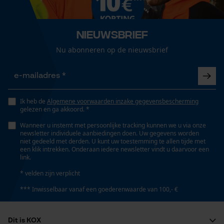
Geslacht
Kinderen
Loop54 Personalization
Nieuwsbrief
Gepersonaliseerde homepage
Nu abonneren op de nieuwsbrief
Seizoen
Opgeslagen winkelwagen
Herfst/winter
Persoonlijke begroeting
Geo-IP en gebruikersdetectie
Optiek/patroon
YouTube-video's
Ik heb de
Algemene voorwaarden inzake gegevensbescherming
Mêlee
gelezen en ga akkoord. *
Google Maps
Wanneer u instemt met persoonlijke tracking kunnen we u via onze
newsletter individuele aanbiedingen doen. Uw gegevens worden
niet gedeeld met derden. U kunt uw toestemming te allen tijde met
Zaktstype
een klik intrekken. Onderaan iedere newsletter vindt u daarvoor een
Jaszakken, Borstzak, Zakken voor mobiele telefoon,
Marketing Cookies
link.
Steekzakken, Frontzakken
* velden zijn verplicht
*** Inwisselbaar vanaf een goederenwaarde van 100,- €
Google Global Site Tag
Technische specificaties
Microsoft Advertising Universal
Dit is KOX