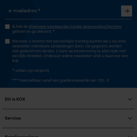
Gepersonaliseerde homepage
Automatische kettingsmering
Opgeslagen winkelwagen
Nee
Persoonlijke begroeting
Ik heb de
Algemene voorwaarden inzake gegevensbescherming
gelezen en ga akkoord. *
Geo-IP en gebruikersdetectie
Eigenschap
Wanneer u instemt met persoonlijke tracking kunnen we u via onze
YouTube-video's
zacht, antibacterieel, beschermend, licht, makkelijk in
newsletter individuele aanbiedingen doen. Uw gegevens worden
niet gedeeld met derden. U kunt uw toestemming te allen tijde met
Google Maps
onderhoud, bewegingsvriendelijk, uv-bescherming
een klik intrekken. Onderaan iedere newsletter vindt u daarvoor een
link.
* velden zijn verplicht
Versnipperfunctie
Marketing Cookies
*** Inwisselbaar vanaf een goederenwaarde van 100,- €
Nee
Dit is KOX
Fabrikanttechnologie
Google Global Site Tag
Coolmax®
Over ons
Microsoft Advertising Universal
Maatschappelijke betrokkenheid
Service
Event Tracking
raadgever
Survicate
Veel gestelde vragen
KOX Harvester
Fasewisselaar