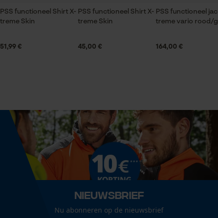
PSS functioneel Shirt X-
PSS functioneel Shirt X-
PSS functioneel jac
Branche
treme Skin
treme Skin
treme vario rood/g
Bosbouw, Steden en gemeenten, Tuin- en
Statistische Cookies
landschapsarchitectuur
51,99 €
45,00 €
164,00 €
Geslacht
Uniseks
Econda Analytics
Mouseflow Web Analytics Tool
Fact-Finder Tracking
Seizoen
Product geschikt voor het hele jaar
Prestatie en functionele
Optiek/patroon
Cookies
Tricolour
Nieuwsbrief
Loop54 Personalization
Nu abonneren op de nieuwsbrief
Technische specificaties