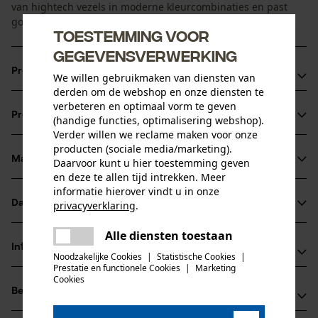
van hightech vezels in moderne kleurcombinaties en past
goed bij de X-treme broeken.
Toestemming voor
gegevensverwerking
Productvoordelen
We willen gebruikmaken van diensten van
derden om de webshop en onze diensten te
De speciale hightech-vezels voeren transpiratie van het
verbeteren en optimaal vorm te geven
Productinformatie
(handige functies, optimalisering webshop).
lichaam af naar buiten, zodat deze snel kan verdampen
Verder willen we reclame maken voor onze
producten (sociale media/marketing).
Materiaal & onderhoud
Daarvoor kunt u hier toestemming geven
Productdetails
en deze te allen tijd intrekken. Meer
informatie hierover vindt u in onze
Mouwtype
Datasheets
privacyverklaring
.
Materiaal
Korte mouwen
delen
Productveiligheidsblad (PDF)
Alle diensten toestaan
Er is een fout opgetreden. Gelieve
Hoofdmateriaal
Informatie van de fabrikant
delen
het opnieuw te proberen.
Noodzakelijke Cookies
|
Statistische Cookies
|
kunststof
Activiteitstype
Prestatie en functionele Cookies
|
Marketing
mail
PSS Pfeiffer Sicherheitssysteme GmbH
Cookies
werken, waarschuwen, jagen
Beoordelingen
(0)
Albstraße 10
Materiaal aanwijzing
72145 Hirrlingen, Duitsland