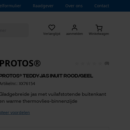
elformulier
Raadgever
Over ons
Contact
Verlanglijst
aanmelden
Winkelwagen
PROTOS®
(0)
PROTOS® Teddyjas Inuit Rood/Geel
Artikelnr.: XX76154
Gladgebreide jas met vuilafstotende buitenkant
en warme thermovlies-binnenzijde
Meer voordelen