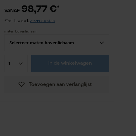
98,77 €
*
vanaf
*Incl. btw excl.
verzendkosten
maten bovenlichaam
Selecteer maten bovenlichaam
Confektie (EU)
Fabrikantsmaat
in de winkelwagen
98,77 €
S
Toevoegen aan verlanglijst
98,77 €
M
98,77 €
L
98,77 €
XL
108,65 €
XXL