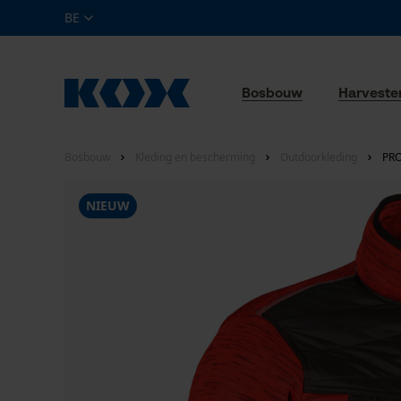
BE
Bosbouw
Harveste
Bosbouw
Kleding en bescherming
Outdoorkleding
PRO
NIEUW