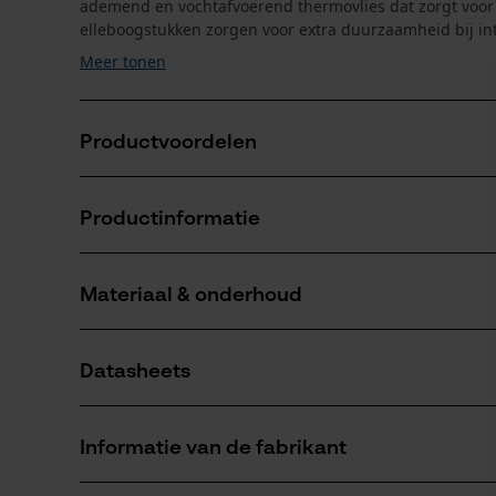
ademend en vochtafvoerend thermovlies dat zorgt voor 
elleboogstukken zorgen voor extra duurzaamheid bij inte
Meer tonen
Productvoordelen
Hoogelastisch, vuilafstotend breisel
Productinformatie
Zachte thermovlies-binnenzijde met gevoerde kra
Extra diepe binnenzakken
Materiaal & onderhoud
Productdetails
Mouwtype
Datasheets
Lange mouwen
Materiaal
Productveiligheidsblad (PDF)
Materiaaltype
Informatie van de fabrikant
Polyester
Leeftijdsgroep
volwassen