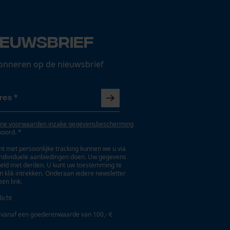
ieuwsbrief
onneren op de nieuwsbrief
ne voorwaarden inzake gegevensbescherming
koord. *
t met persoonlijke tracking kunnen we u via
individuele aanbiedingen doen. Uw gegevens
eld met derden. U kunt uw toestemming te
en klik intrekken. Onderaan iedere newsletter
een link.
licht
 vanaf een goederenwaarde van 100,- €