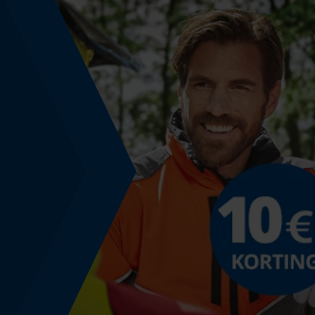
Technische specificaties
Automatische kettingsmering
Nee
Versnipperfunctie
Nee
Fasewisselaar
Nee
Gereedschapsloze kettingspanning
Nee