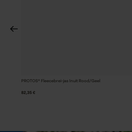
Optiek/patroon
Tricolour
Zichtbaarheid
Reflecterende strepen
Draagcomfort
Comfortabel, Zacht, Behaaglijk
PROTOS® Fleecebrei-jas Inuit Rood/Geel
82,35 €
Grootte & afmetingen
Bovenlengte
Achter langer dan voor