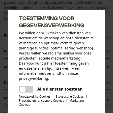
pasvorm waarborgt het draagcomfort en biedt voldoende
flexibiliteit tijdens het werk. Bovendien valt het sportieve KOX
fleecejack dankzij de verschillende kleurstellingen makkelijk
Toestemming voor
te combineren.
gegevensverwerking
We willen gebruikmaken van diensten van
Productvoordelen
derden om de webshop en onze diensten te
verbeteren en optimaal vorm te geven
Top warmte-isolatie en uitstekend ademend
(handige functies, optimalisering webshop).
Productinformatie
Verder willen we reclame maken voor onze
Waterafstotende vezelstructuur voor bescherming tegen
producten (sociale media/marketing).
vocht
Daarvoor kunt u hier toestemming geven
Betere zichtbaarheid van de KOX vezelbontjas dankzij
Materiaal & onderhoud
en deze te allen tijd intrekken. Meer
Productdetails
informatie hierover vindt u in onze
reflecterende strepen op de rug
privacyverklaring
.
Mouwtype
Datasheets
delen
Materiaal
Lange mouwen
Alle diensten toestaan
Er is een fout opgetreden. Gelieve
Productveiligheidsblad (PDF)
delen
het opnieuw te proberen.
Noodzakelijke Cookies
|
Statistische Cookies
|
Materiaaltype
Informatie van de fabrikant
Prestatie en functionele Cookies
|
Marketing
Polyestermix
mail
Cookies
Activiteitstype
Oregon Tool GmbH
vissen, werken, wandelen, kamperen, jagen