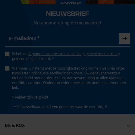
Loop54 Personalization
Nieuwsbrief
Gepersonaliseerde homepage
Grootte & afmetingen
Nu abonneren op de nieuwsbrief
Opgeslagen winkelwagen
Schachthoogte
Persoonlijke begroeting
High-cut
Geo-IP en gebruikersdetectie
YouTube-video's
Ik heb de
Algemene voorwaarden inzake gegevensbescherming
Schachtlengte
gelezen en ga akkoord. *
Google Maps
16 cm
Wanneer u instemt met persoonlijke tracking kunnen we u via onze
newsletter individuele aanbiedingen doen. Uw gegevens worden
niet gedeeld met derden. U kunt uw toestemming te allen tijde met
een klik intrekken. Onderaan iedere newsletter vindt u daarvoor een
Marketing Cookies
link.
Technische specificaties
* velden zijn verplicht
Automatische kettingsmering
*** Inwisselbaar vanaf een goederenwaarde van 100,- €
Nee
Google Global Site Tag
Microsoft Advertising Universal
Dit is KOX
Event Tracking
Eigenschap