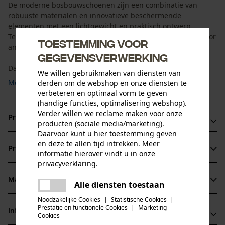
De moderne bosbouwschoenen zijn een combinatie van
robuuste materialen en innovatieve beschermende
elementen met een lichtgewicht en praktisch ontwerp.
Tegelijkertijd zijn ze zo veelzijdig dat ze ook geschikt zijn voor
Toestemming voor
andere outdooractiviteiten.
gegevensverwerking
Dankzij de hoge schacht, het ...
We willen gebruikmaken van diensten van
Meer tonen
derden om de webshop en onze diensten te
verbeteren en optimaal vorm te geven
(handige functies, optimalisering webshop).
Verder willen we reclame maken voor onze
Productvoordelen
producten (sociale media/marketing).
Daarvoor kunt u hier toestemming geven
Boomklimschoenen met stabiliteit en flexibiliteit, ideaal
en deze te allen tijd intrekken. Meer
Productinformatie
informatie hierover vindt u in onze
voor klimspecialisten
privacyverklaring
.
Perfect ademend vermogen
delen
Stabiele en robuuste, slipvaste VIBRAM®-zool
Materiaal & onderhoud
Alle diensten toestaan
Er is een fout opgetreden. Gelieve
Productdetails
delen
het opnieuw te proberen.
Noodzakelijke Cookies
|
Statistische Cookies
|
Prestatie en functionele Cookies
|
Marketing
Activiteitstype
Informatie van de fabrikant
mail
Cookies
Materiaal
werken, wandelen