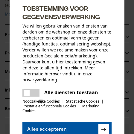
tegen uitdroging en scheurtjes, waardoor de levensduur ...
Toestemming voor
Meer tonen
gegevensverwerking
We willen gebruikmaken van diensten van
derden om de webshop en onze diensten te
Productvoordelen
verbeteren en optimaal vorm te geven
(handige functies, optimalisering webshop).
Maakt leer soepel en waterafstotend
Verder willen we reclame maken voor onze
Productinformatie
producten (sociale media/marketing).
Beschermt naden betrouwbaar door afdichting
Daarvoor kunt u hier toestemming geven
Behoudt het natuurlijke ademend vermogen van het leer
en deze te allen tijd intrekken. Meer
Materiaal & onderhoud
informatie hierover vindt u in onze
Productdetails
privacyverklaring
.
delen
Activiteitstype
Informatie van de fabrikant
Alle diensten toestaan
Er is een fout opgetreden. Gelieve
Materiaal
impregneren, beschermen
delen
het opnieuw te proberen.
Noodzakelijke Cookies
|
Statistische Cookies
|
PSS Pfeiffer Sicherheitssysteme GmbH
Prestatie en functionele Cookies
|
Marketing
Hoofdmateriaal
mail
Beoordelingen
(0)
Albstraße 10
Cookies
was, oliën
Leeftijdsgroep
72145 Hirrlingen, Duitsland
volwassen
E-mail: kontakt@pss-sicherheitssysteme.de
Alles accepteren
0
Nog vragen?
(0)
Website: -
Product aanbevelen