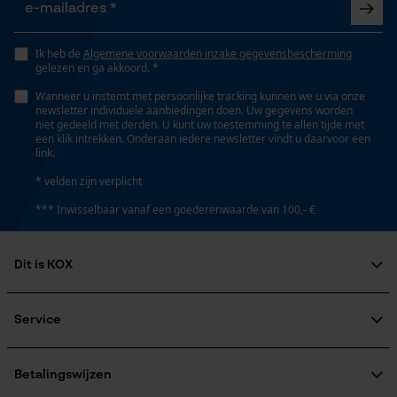
Aggregaatstatus
Opgeslagen winkelwagen
vast
Persoonlijke begroeting
Ik heb de
Algemene voorwaarden inzake gegevensbescherming
gelezen en ga akkoord. *
Geo-IP en gebruikersdetectie
Automatische kettingsmering
Wanneer u instemt met persoonlijke tracking kunnen we u via onze
YouTube-video's
Nee
newsletter individuele aanbiedingen doen. Uw gegevens worden
niet gedeeld met derden. U kunt uw toestemming te allen tijde met
Google Maps
een klik intrekken. Onderaan iedere newsletter vindt u daarvoor een
link.
Eigenschap
* velden zijn verplicht
met verzorgend effect, houdt het soepel,
Marketing Cookies
*** Inwisselbaar vanaf een goederenwaarde van 100,- €
olieresistent, waterafstotend, verzorgend,
impregnerend
Dit is KOX
Google Global Site Tag
Vulinhoud
Over ons
Microsoft Advertising Universal
320 ml
Maatschappelijke betrokkenheid
Service
Event Tracking
raadgever
Veel gestelde vragen
KOX Harvester
Survicate
KOX catalogus
Aanmelding nieuwsbrief
Betalingswijzen
Versnipperfunctie
Retourneren