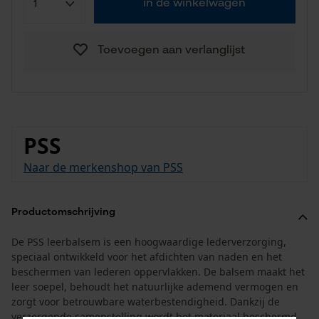
in de winkelwagen
Toevoegen aan verlanglijst
PSS
Naar de merkenshop van PSS
Productomschrijving
De PSS leerbalsem is een hoogwaardige lederverzorging,
speciaal ontwikkeld voor het afdichten van naden en het
beschermen van lederen oppervlakken. De balsem maakt het
leer soepel, behoudt het natuurlijke ademend vermogen en
zorgt voor betrouwbare waterbestendigheid. Dankzij de
verzorgende samenstelling wordt het materiaal beschermd