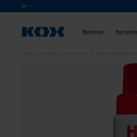
BE
Bosbouw
Harveste
Bosbouw
Kleding en bescherming
Onderhoudsmiddelen en 