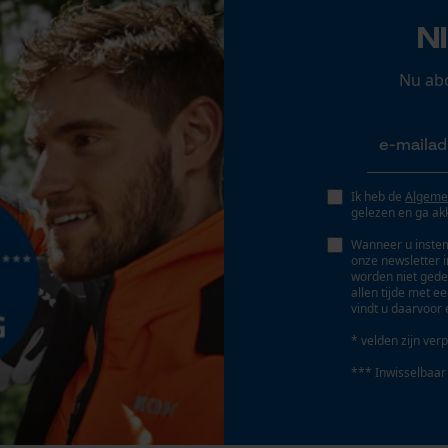
Oplaadbare batterij/batterijen niet inbegrepen in
N
Persoonlijke begroeting
de levering
Geo-IP en gebruikersdetectie
Nu ab
YouTube-video's
Google Maps
Ik heb de
Algeme
Marketing Cookies
gelezen en ga ak
Wanneer u instem
onze newsletter 
worden niet gede
allen tijde met e
Google Global Site Tag
vindt u daarvoor 
Microsoft Advertising Universal Event
* velden zijn verp
Tracking
*** Inwisselbaar
Survicate