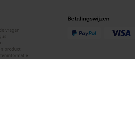
Betalingswijzen
lde vragen
gus
en
n product
teninformatie
d worden opgevolgd.
GHS gevarenaanduiding
mulier
Oregon Tool Europe SA/NV
H412, H319
ulier
KOX – Partners voor de Bosbouw 
f
Adres hoofdkantoor:
Rue Emile Francqui 11
herroepen
GHS classificatie
1435 Mont-Saint-Guibert
,
GHS07
Geen winkel!