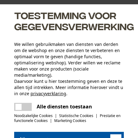
Toestemming voor
gegevensverwerking
We willen gebruikmaken van diensten van derden
om de webshop en onze diensten te verbeteren en
optimaal vorm te geven (handige functies,
optimalisering webshop). Verder willen we reclame
maken voor onze producten (sociale
media/marketing).
Daarvoor kunt u hier toestemming geven en deze te
Leeftijdsgroep
allen tijd intrekken. Meer informatie hierover vindt u
volwassen
in onze
privacyverklaring
.
delen
Er is een fout opgetreden. Gelieve het
Alle diensten toestaan
Materiaal aanwijzing
opnieuw te proberen.
mail
Huidvriendelijk en milieuvriendelijk
Sluitingstype
Noodzakelijke Cookies
|
Statistische Cookies
|
Prestatie en
Draaisluiting
functionele Cookies
|
Marketing Cookies
(0)