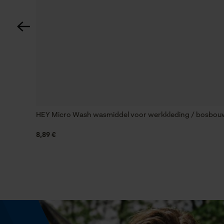
Eigenschap
milieuvriendelijk, productief, neutraliserend
Versnipperfunctie
Nee
Schuine snede
Nee
HEY Micro Wash wasmiddel voor werkkleding / bosbou
8,89 €
Gereedschapsloze kettingwissel
Nee
Energie & vermogen
Accucapaciteitsaanduiding