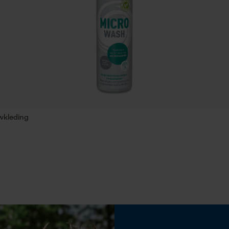
Vulinhoud
250 ml
Statistische Cookies
Fasewisselaar
Nee
Econda Analytics
Mouseflow Web Analytics Tool
Gereedschapsloze kettingspanning
Fact-Finder Tracking
Nee
wkleding
Prestatie en functionele Cookies
Loop54 Personalization
Gepersonaliseerde homepage
Accu/batterij inbegrepen
Opgeslagen winkelwagen