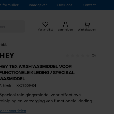
elformulier
Raadgever
Over ons
Contact
Verlanglijst
aanmelden
Winkelwagen
middel
HEY
(0)
HEY Tex Wash wasmiddel voor
functionele kleding / speciaal
wasmiddel
Artikelnr.: XX73509-04
Speciaal reinigingsmiddel voor effectieve
reiniging en verzorging van functionele kleding
Meer voordelen