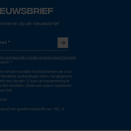
ieuwsbrief
onneren op de nieuwsbrief
ne voorwaarden inzake gegevensbescherming
koord. *
t met persoonlijke tracking kunnen we u via
individuele aanbiedingen doen. Uw gegevens
eld met derden. U kunt uw toestemming te
en klik intrekken. Onderaan iedere newsletter
een link.
licht
 vanaf een goederenwaarde van 100,- €