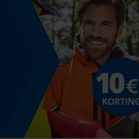
Nee
Powerbankfunctie
Nee
Gebruik & gebruiksaanwijzing
Gebruiksaanwijzing
Voldoende voor 17 wasbeurten
Kleurencombinatie
Kleur
transparant