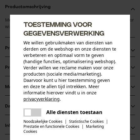
Productomschrijving
Met deze vraatbeschermingen wordt vraat van knoppen door
Toestemming voor
wild voorkomen.
gegevensverwerking
We willen gebruikmaken van diensten van
Productvoordelen
derden om de webshop en onze diensten te
verbeteren en optimaal vorm te geven
(handige functies, optimalisering webshop).
Knoppen worden tegen vraat beschermd
Verder willen we reclame maken voor onze
Productinformatie
Geen ingroeien mogelijk, geen beschadiging van de
producten (sociale media/marketing).
schors
Daarvoor kunt u hier toestemming geven
en deze te allen tijd intrekken. Meer
Vele jaren te gebruiken
Materiaal & onderhoud
Productdetails
informatie hierover vindt u in onze
privacyverklaring
.
Activiteitstype
delen
Datasheets
Materiaal
wegjagen
Alle diensten toestaan
Er is een fout opgetreden. Gelieve
delen
Productveiligheidsblad (PDF)
het opnieuw te proberen.
Noodzakelijke Cookies
|
Statistische Cookies
|
Hoofdmateriaal
Informatie van de fabrikant
Prestatie en functionele Cookies
|
Marketing
mail
kunststof
Cookies
Leeftijdsgroep
Pflanzenschutz Lupfer