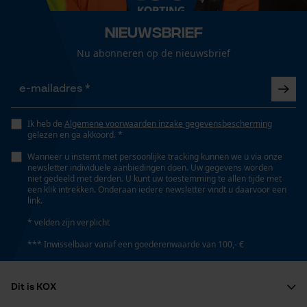
Loop54 Personalization
Nee
Gepersonaliseerde homepage
Nieuwsbrief
Opgeslagen winkelwagen
Nu abonneren op de nieuwsbrief
Gereedschapsloze kettingspanning
Persoonlijke begroeting
Nee
Geo-IP en gebruikersdetectie
YouTube-video's
Ik heb de
Algemene voorwaarden inzake gegevensbescherming
Gereedschapsloze kettingwissel
gelezen en ga akkoord. *
Google Maps
Nee
Wanneer u instemt met persoonlijke tracking kunnen we u via onze
newsletter individuele aanbiedingen doen. Uw gegevens worden
niet gedeeld met derden. U kunt uw toestemming te allen tijde met
een klik intrekken. Onderaan iedere newsletter vindt u daarvoor een
Marketing Cookies
Energie & vermogen
link.
* velden zijn verplicht
Accucapaciteitsaanduiding
Nee
*** Inwisselbaar vanaf een goederenwaarde van 100,- €
Google Global Site Tag
Microsoft Advertising Universal
Accu/batterij inbegrepen
Dit is KOX
Event Tracking
Oplaadbare batterij/batterijen niet inbegrepen in de