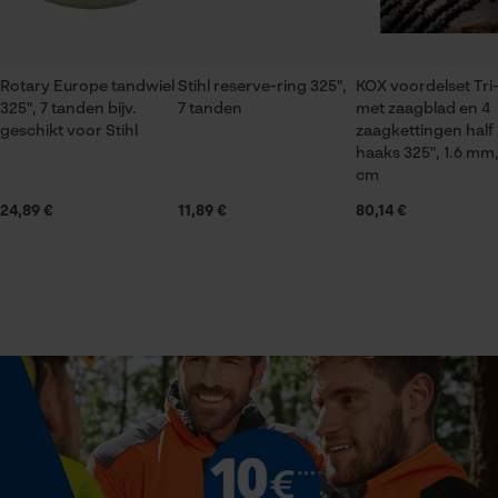
Econda Tag Manager
Optiek/patroon
Unikleur
Rotary Europe tandwiel
Stihl reserve-ring 325",
KOX voordelset Tri-
Statistische Cookies
325", 7 tanden bijv.
7 tanden
met zaagblad en 4
geschikt voor Stihl
zaagkettingen half
Technische specificaties
haaks 325", 1.6 mm,
cm
Automatische kettingsmering
Nee
24,89 €
11,89 €
80,14 €
Econda Analytics
Mouseflow Web Analytics Tool
Versnipperfunctie
Fact-Finder Tracking
Nee
Prestatie en functionele
Fasewisselaar
Cookies
Nee
Schuine snede