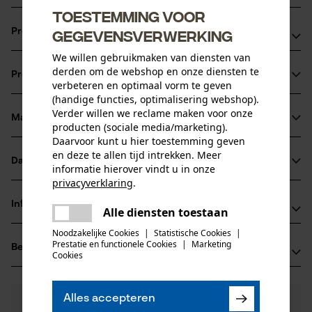
Toestemming voor
gegevensverwerking
Productvoordelen
We willen gebruikmaken van diensten van
Past op alle gangbare zaagmodellen, bosmaaiers en
derden om de webshop en onze diensten te
Productinformatie
grasmaaiers
verbeteren en optimaal vorm te geven
(handige functies, optimalisering webshop).
Gemaakt volgens ISO/TS 16949:2002
Verder willen we reclame maken voor onze
Betrouwbare bougie met lange levensduur
Materiaal & onderhoud
producten (sociale media/marketing).
Productdetails
Daarvoor kunt u hier toestemming geven
en deze te allen tijd intrekken. Meer
Activiteitstype
Datasheets
informatie hierover vindt u in onze
Materiaal
onderhoud
privacyverklaring
.
Gegevensblad fabrikant (PDF)
delen
Hoofdmateriaal
Informatie van de fabrikant
Alle diensten toestaan
Er is een fout opgetreden. Gelieve
materialenmix
Leeftijdsgroep
delen
het opnieuw te proberen.
Noodzakelijke Cookies
|
Statistische Cookies
|
Fabrikant
volwassen
Prestatie en functionele Cookies
|
Marketing
Beoordelingen
(0)
Oregon Tool, Inc.
mail
Cookies
4909 SE International Way
97222 Portland, Verenigde Staten van Amerika
Aantal delen
Alles accepteren
E-mail: info@kox.eu
0
Nog vragen?
(0)
1 st.
Product aanbevelen