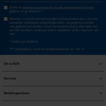
Opgeslagen winkelwagen
Ik heb de
Algemene voorwaarden inzake gegevensbescherming
gelezen en ga akkoord. *
Persoonlijke begroeting
Fasewisselaar
Nee
Wanneer u instemt met persoonlijke tracking kunnen we u via onze
Geo-IP en gebruikersdetectie
newsletter individuele aanbiedingen doen. Uw gegevens worden
niet gedeeld met derden. U kunt uw toestemming te allen tijde met
YouTube-video's
een klik intrekken. Onderaan iedere newsletter vindt u daarvoor een
link.
Google Maps
Schuine snede
Nee
* velden zijn verplicht
*** Inwisselbaar vanaf een goederenwaarde van 100,- €
Marketing Cookies
Gereedschapsloze kettingspanning
Nee
Dit is KOX
Over ons
Google Global Site Tag
Maatschappelijke betrokkenheid
Service
Gereedschapsloze kettingwissel
Microsoft Advertising Universal
raadgever
Nee
Event Tracking
Veel gestelde vragen
KOX Harvester
KOX catalogus
Aanmelding nieuwsbrief
Betalingswijzen
Survicate
Retourneren
Terugroepen product
Energie & vermogen