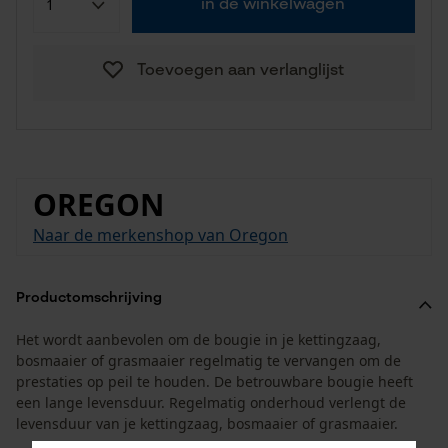
in de winkelwagen
Toevoegen aan verlanglijst
OREGON
Naar de merkenshop van Oregon
Productomschrijving
Het wordt aanbevolen om de bougie in je kettingzaag,
bosmaaier of grasmaaier regelmatig te vervangen om de
prestaties op peil te houden. De betrouwbare bougie heeft
een lange levensduur. Regelmatig onderhoud verlengt de
levensduur van je kettingzaag, bosmaaier of grasmaaier.