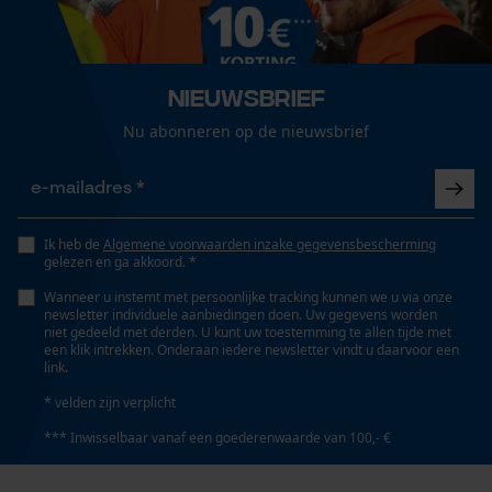
Eigenschap
isolerend, vochtabsorberend, snel drogend,
Loop54 Personalization
vochtregulerend, temperatuur regulerend,
Gepersonaliseerde homepage
aangenaam
Nieuwsbrief
Opgeslagen winkelwagen
Nu abonneren op de nieuwsbrief
Persoonlijke begroeting
Versnipperfunctie
Geo-IP en gebruikersdetectie
Nee
YouTube-video's
Ik heb de
Algemene voorwaarden inzake gegevensbescherming
Google Maps
gelezen en ga akkoord. *
Fasewisselaar
Nee
Wanneer u instemt met persoonlijke tracking kunnen we u via onze
newsletter individuele aanbiedingen doen. Uw gegevens worden
niet gedeeld met derden. U kunt uw toestemming te allen tijde met
Marketing Cookies
een klik intrekken. Onderaan iedere newsletter vindt u daarvoor een
link.
Schuine snede
Nee
* velden zijn verplicht
*** Inwisselbaar vanaf een goederenwaarde van 100,- €
Google Global Site Tag
Gereedschapsloze kettingspanning
Microsoft Advertising Universal