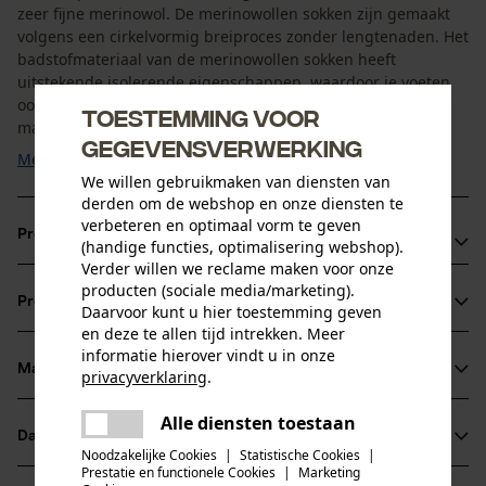
zeer fijne merinowol. De merinowollen sokken zijn gemaakt
volgens een cirkelvormig breiproces zonder lengtenaden. Het
badstofmateriaal van de merinowollen sokken heeft
uitstekende isolerende eigenschappen, waardoor je voeten
ook warm blijven als ze vochtig zijn. Dankzij de gebruikte
Toestemming voor
materialen wordt vocht geabsorbeerd en van je voet ...
gegevensverwerking
Meer tonen
We willen gebruikmaken van diensten van
derden om de webshop en onze diensten te
verbeteren en optimaal vorm te geven
Productvoordelen
(handige functies, optimalisering webshop).
Verder willen we reclame maken voor onze
De Woolpower sokken van merinowol werken
producten (sociale media/marketing).
Productinformatie
Daarvoor kunt u hier toestemming geven
temperatuurregulerend
en deze te allen tijd intrekken. Meer
Dankzij het hoge gehalte aan merinowol voelen de
informatie hierover vindt u in onze
wandelsokken aangenaam aan op de huid
Materiaal & onderhoud
privacyverklaring
.
Productdetails
De wandelsokken van merinowol drogen snel
delen
Alle diensten toestaan
Er is een fout opgetreden. Gelieve
Activiteitstype
Datasheets
delen
het opnieuw te proberen.
Materiaal
wandelen
Noodzakelijke Cookies
|
Statistische Cookies
|
Prestatie en functionele Cookies
|
Marketing
Productveiligheidsblad (PDF)
mail