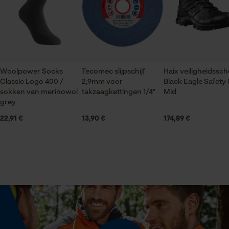
gegevensverwerking opslaan
Volg het onderhoudsadvies op het etiket.
Geslacht
Econda Tag Manager
Uniseks
Statistische Cookies
Seizoen
Woolpower Socks
Tecomec slijpschijf
Haix veiligheidssc
Product geschikt voor het hele jaar
Classic Logo 400 /
2,9mm voor
Black Eagle Safety 
sokken van merinowol
takzaagkettingen 1/4"
Mid
grey
Optiek/patroon
22,91 €
13,90 €
Econda Analytics
174,89 €
Unikleur
Mouseflow Web Analytics Tool
Fact-Finder Tracking
Technische specificaties
Automatische kettingsmering
Prestatie en functionele
Nee
Cookies