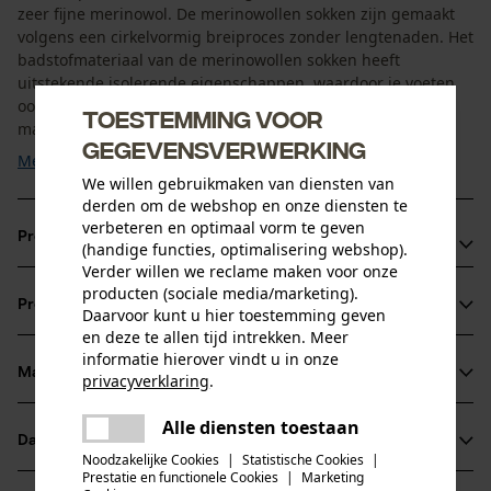
zeer fijne merinowol. De merinowollen sokken zijn gemaakt
volgens een cirkelvormig breiproces zonder lengtenaden. Het
badstofmateriaal van de merinowollen sokken heeft
uitstekende isolerende eigenschappen, waardoor je voeten
ook warm blijven als ze vochtig zijn. Dankzij de gebruikte
Toestemming voor
materialen wordt vocht geabsorbeerd en van je voet ...
gegevensverwerking
Meer tonen
We willen gebruikmaken van diensten van
derden om de webshop en onze diensten te
verbeteren en optimaal vorm te geven
Productvoordelen
(handige functies, optimalisering webshop).
Verder willen we reclame maken voor onze
De Woolpower sokken van merinowol werken
producten (sociale media/marketing).
Productinformatie
Daarvoor kunt u hier toestemming geven
temperatuurregulerend
en deze te allen tijd intrekken. Meer
Dankzij het hoge gehalte aan merinowol voelen de
informatie hierover vindt u in onze
wandelsokken aangenaam aan op de huid
Materiaal & onderhoud
privacyverklaring
.
Productdetails
De wandelsokken van merinowol drogen snel
delen
Alle diensten toestaan
Er is een fout opgetreden. Gelieve
Activiteitstype
Datasheets
delen
het opnieuw te proberen.
Materiaal
wandelen
Noodzakelijke Cookies
|
Statistische Cookies
|
Prestatie en functionele Cookies
|
Marketing
Productveiligheidsblad (PDF)
mail