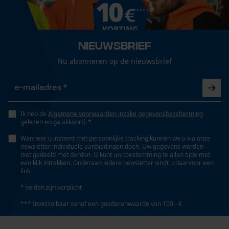
Eigenschap
isolerend, vochtabsorberend, snel drogend,
Loop54 Personalization
vochtregulerend, temperatuur regulerend,
Gepersonaliseerde homepage
aangenaam
Nieuwsbrief
Opgeslagen winkelwagen
Nu abonneren op de nieuwsbrief
Persoonlijke begroeting
Versnipperfunctie
Geo-IP en gebruikersdetectie
Nee
YouTube-video's
Ik heb de
Algemene voorwaarden inzake gegevensbescherming
Google Maps
gelezen en ga akkoord. *
Fasewisselaar
Nee
Wanneer u instemt met persoonlijke tracking kunnen we u via onze
newsletter individuele aanbiedingen doen. Uw gegevens worden
niet gedeeld met derden. U kunt uw toestemming te allen tijde met
Marketing Cookies
een klik intrekken. Onderaan iedere newsletter vindt u daarvoor een
link.
Schuine snede
Nee
* velden zijn verplicht
*** Inwisselbaar vanaf een goederenwaarde van 100,- €
Google Global Site Tag
Gereedschapsloze kettingspanning
Microsoft Advertising Universal