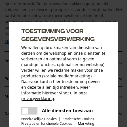
fijne merinowol. De merinowollen sokken zijn gemaakt
volgens een cirkelvormig breiproces zonder lengtenaden. Het
badstofmateriaal van de merinowollen sokken heeft
uitstekende isolerende eigenschappen, waardoor je voeten
ook warm blijven als ze vochtig zijn. Dankzij de gebruikte
Toestemming voor
materialen wordt vocht geabsorbeerd en van je voet ...
gegevensverwerking
Meer tonen
We willen gebruikmaken van diensten van
derden om de webshop en onze diensten te
verbeteren en optimaal vorm te geven
Productvoordelen
(handige functies, optimalisering webshop).
Verder willen we reclame maken voor onze
De Woolpower sokken van merinowol werken
producten (sociale media/marketing).
Productinformatie
Daarvoor kunt u hier toestemming geven
temperatuurregulerend
en deze te allen tijd intrekken. Meer
Dankzij het hoge gehalte aan merinowol voelen de
informatie hierover vindt u in onze
wandelsokken aangenaam aan op de huid
Materiaal & onderhoud
privacyverklaring
.
Productdetails
De wandelsokken van merinowol drogen snel
delen
Alle diensten toestaan
Er is een fout opgetreden. Gelieve
Activiteitstype
Datasheets
delen
het opnieuw te proberen.
Materiaal
wandelen
Noodzakelijke Cookies
|
Statistische Cookies
|
Prestatie en functionele Cookies
|
Marketing
Productveiligheidsblad (PDF)
mail