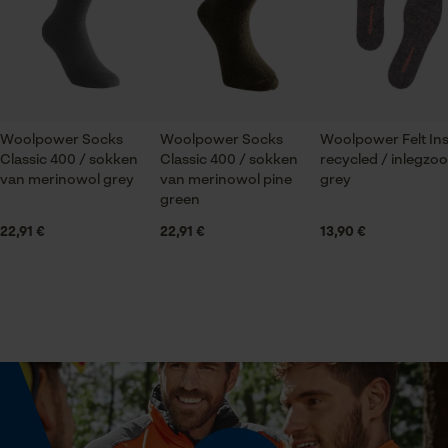
gegevensverwerking opslaan
Volg het onderhoudsadvies op het etiket.
Seizoen
Econda Tag Manager
Product geschikt voor het hele jaar
Statistische Cookies
Optiek/patroon
Woolpower Socks
Woolpower Socks
Woolpower Felt Ins
Unikleur
Classic 400 / sokken
Classic 400 / sokken
recycled / inlegzoo
van merinowol grey
van merinowol pine
grey
green
22,91 €
Technische specificaties
22,91 €
Econda Analytics
13,90 €
Mouseflow Web Analytics Tool
Automatische kettingsmering
Nee
Fact-Finder Tracking
Eigenschap
Prestatie en functionele
isolerend, vochtabsorberend, snel drogend,
Cookies
vochtregulerend, temperatuur regulerend,
aangenaam