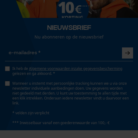
Loop54 Personalization
Versnipperfunctie
Gepersonaliseerde homepage
Nee
Nieuwsbrief
Opgeslagen winkelwagen
Nu abonneren op de nieuwsbrief
Persoonlijke begroeting
Fasewisselaar
Geo-IP en gebruikersdetectie
Nee
YouTube-video's
Ik heb de
Algemene voorwaarden inzake gegevensbescherming
Google Maps
gelezen en ga akkoord. *
Schuine snede
Nee
Wanneer u instemt met persoonlijke tracking kunnen we u via onze
newsletter individuele aanbiedingen doen. Uw gegevens worden
niet gedeeld met derden. U kunt uw toestemming te allen tijde met
Marketing Cookies
een klik intrekken. Onderaan iedere newsletter vindt u daarvoor een
link.
Gereedschapsloze kettingspanning
Nee
* velden zijn verplicht
*** Inwisselbaar vanaf een goederenwaarde van 100,- €
Google Global Site Tag
Gereedschapsloze kettingwissel
Microsoft Advertising Universal