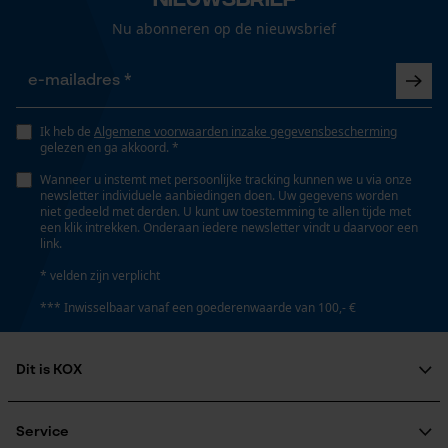
Loop54 Personalization
Nu abonneren op de nieuwsbrief
Gepersonaliseerde homepage
Technische specificaties
Opgeslagen winkelwagen
Persoonlijke begroeting
Automatische kettingsmering
Nee
Geo-IP en gebruikersdetectie
Ik heb de
Algemene voorwaarden inzake gegevensbescherming
gelezen en ga akkoord. *
YouTube-video's
Wanneer u instemt met persoonlijke tracking kunnen we u via onze
Google Maps
newsletter individuele aanbiedingen doen. Uw gegevens worden
Eigenschap
niet gedeeld met derden. U kunt uw toestemming te allen tijde met
zacht, comfortabel, snel drogend, huidvriendelijk,
een klik intrekken. Onderaan iedere newsletter vindt u daarvoor een
aangenaam
link.
Marketing Cookies
* velden zijn verplicht
*** Inwisselbaar vanaf een goederenwaarde van 100,- €
Versnipperfunctie
Nee
Dit is KOX
Google Global Site Tag
Microsoft Advertising Universal
Fasewisselaar
Over ons
Event Tracking
Nee
Maatschappelijke betrokkenheid
Service