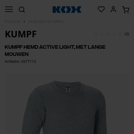
Bosbouw
Ondergoed & Sokken
KUMPF
(0)
Kumpf hemd active light, met lange
mouwen
Artikelnr.: XX77113