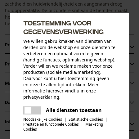
zachtheid en huidvriendelijkheid een aangenaam droog
huidoppervlakte. De bijzondere snit van de hemden maakt
het comfort perfect, waardoor geen zijnaden nodig zijn en
Toestemming voor
het hemd nergens drukt of schuurt.
gegevensverwerking
We willen gebruikmaken van diensten van
Productvoordelen
derden om de webshop en onze diensten te
verbeteren en optimaal vorm te geven
Geen zijnaden, dus geen druk of schuren
(handige functies, optimalisering webshop).
Productinformatie
Verder willen we reclame maken voor onze
producten (sociale media/marketing).
Daarvoor kunt u hier toestemming geven
Materiaal & onderhoud
en deze te allen tijd intrekken. Meer
Productdetails
informatie hierover vindt u in onze
privacyverklaring
.
Mouwtype
Datasheets
delen
Materiaal
Lange mouwen
Alle diensten toestaan
Er is een fout opgetreden. Gelieve
Productveiligheidsblad (PDF)
delen
het opnieuw te proberen.
Noodzakelijke Cookies
|
Statistische Cookies
|
Materiaaltype
Informatie van de fabrikant
Prestatie en functionele Cookies
|
Marketing
Polyester
mail
Cookies
Activiteitstype
comazo GmbH & Co.KG
sport, vissen, werken, wandelen, kamperen, jagen