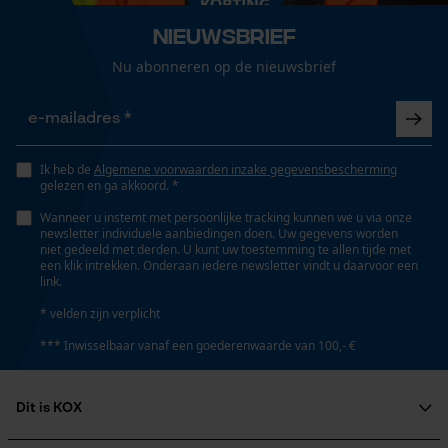
Draagcomfort
Loop54 Personalization
Strak
Nieuwsbrief
Onderhoudsinstructies
Gepersonaliseerde homepage
Volg het onderhoudsadvies op het etiket.
Nu abonneren op de nieuwsbrief
Opgeslagen winkelwagen
Technische specificaties
Persoonlijke begroeting
Geo-IP en gebruikersdetectie
Automatische kettingsmering
Nee
Ik heb de
Algemene voorwaarden inzake gegevensbescherming
YouTube-video's
gelezen en ga akkoord. *
Google Maps
Wanneer u instemt met persoonlijke tracking kunnen we u via onze
newsletter individuele aanbiedingen doen. Uw gegevens worden
Eigenschap
niet gedeeld met derden. U kunt uw toestemming te allen tijde met
zacht, verwarmend, robuust, veerkrachtig
een klik intrekken. Onderaan iedere newsletter vindt u daarvoor een
link.
Marketing Cookies
* velden zijn verplicht
Versnipperfunctie
*** Inwisselbaar vanaf een goederenwaarde van 100,- €
Nee
Google Global Site Tag
Microsoft Advertising Universal
Dit is KOX
Event Tracking
Fasewisselaar
Nee