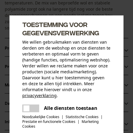
temperaturen. De mix van beproefde wol en stabiele
polyamide zorgt ook na langere tijd nog voor de beste
draageigenschappen en een goede isolatie tegen kou,
zonder de voeten daarbij te warm te laten worden. Deze
Toestemming voor
sokken zijn de perfecte partners voor het koude seizoen.
gegevensverwerking
We willen gebruikmaken van diensten van
derden om de webshop en onze diensten te
Productvoordelen
verbeteren en optimaal vorm te geven
(handige functies, optimalisering webshop).
KOX-sokken met elastische en vormvaste sokmanchet
Verder willen we reclame maken voor onze
Productinformatie
voor goede ondersteuning
producten (sociale media/marketing).
Daarvoor kunt u hier toestemming geven
Zachte badstof voering aan de voorkant van de
en deze te allen tijd intrekken. Meer
sokschacht om het scheenbeen te beschermen
Materiaal & onderhoud
informatie hierover vindt u in onze
Productdetails
Compressieband in de voorvoet voor meer stabiliteit en
privacyverklaring
.
betere ondersteuning van de sokpositie
delen
Activiteitstype
Datasheets
Alle diensten toestaan
Materiaal
vissen, werken, wandelen, kamperen, jagen
Er is een fout opgetreden. Gelieve
delen
het opnieuw te proberen.
Productveiligheidsblad (PDF)
Noodzakelijke Cookies
|
Statistische Cookies
|
Materiaaltype
Prestatie en functionele Cookies
|
Marketing
Informatie van de fabrikant
mail
Cookies
Polyamide, Wol
Leeftijdsgroep