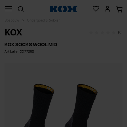
Bosbouw
Ondergoed & Sokken
KOX
(0)
KOX Socks Wool Mid
Artikelnr.: XX77308