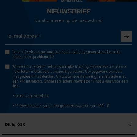
Draagcomfort
Loop54 Personalization
Strak
Nieuwsbrief
Onderhoudsinstructies
Gepersonaliseerde homepage
Volg het onderhoudsadvies op het etiket.
Nu abonneren op de nieuwsbrief
Opgeslagen winkelwagen
Technische specificaties
Persoonlijke begroeting
Geo-IP en gebruikersdetectie
Automatische kettingsmering
Nee
Ik heb de
Algemene voorwaarden inzake gegevensbescherming
YouTube-video's
gelezen en ga akkoord. *
Google Maps
Wanneer u instemt met persoonlijke tracking kunnen we u via onze
newsletter individuele aanbiedingen doen. Uw gegevens worden
Eigenschap
niet gedeeld met derden. U kunt uw toestemming te allen tijde met
stabiel van vorm, comfortabel, elastisch, compressie-
een klik intrekken. Onderaan iedere newsletter vindt u daarvoor een
link.
Marketing Cookies
effect, veerkrachtig, aangenaam
* velden zijn verplicht
*** Inwisselbaar vanaf een goederenwaarde van 100,- €
Versnipperfunctie
Nee
Google Global Site Tag
Microsoft Advertising Universal
Dit is KOX
Event Tracking