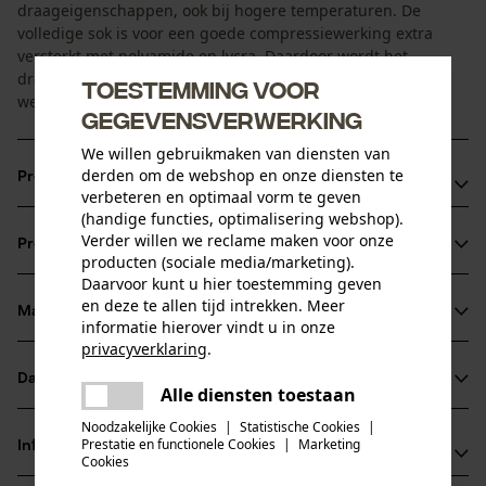
draageigenschappen, ook bij hogere temperaturen. De
volledige sok is voor een goede compressiewerking extra
versterkt met polyamide en lycra. Daardoor wordt het
draagcomfort van de wol gecombineerd met een hoge
Toestemming voor
weerstand.
gegevensverwerking
We willen gebruikmaken van diensten van
derden om de webshop en onze diensten te
Productvoordelen
verbeteren en optimaal vorm te geven
(handige functies, optimalisering webshop).
Elastische en vormvaste sokmanchet voor goede
Verder willen we reclame maken voor onze
Productinformatie
ondersteuning
producten (sociale media/marketing).
Daarvoor kunt u hier toestemming geven
KOX-sokken met compressieband in de voorvoet voor
en deze te allen tijd intrekken. Meer
meer stabiliteit en betere ondersteuning van de sokpositie
Materiaal & onderhoud
informatie hierover vindt u in onze
Productdetails
Versteviging in het teen- en hielgedeelte van polyamide
privacyverklaring
.
voor maximaal comfort en lange levensduur
delen
Activiteitstype
Datasheets
Alle diensten toestaan
Materiaal
vissen, werken, wandelen, kamperen, jagen
Er is een fout opgetreden. Gelieve
delen
het opnieuw te proberen.
Productveiligheidsblad (PDF)
Noodzakelijke Cookies
|
Statistische Cookies
|
Materiaaltype
Prestatie en functionele Cookies
|
Marketing
Informatie van de fabrikant
mail
Cookies
Merinowol, Polyamide
Leeftijdsgroep