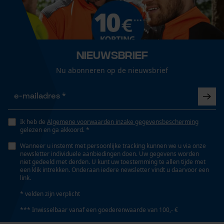
Branche
Logistiek en transportsector, Bosbouw, Steden en
Loop54 Personalization
gemeenten, Tuin- en landschapsarchitectuur,
Industrie, Landbouw
Gepersonaliseerde homepage
Nieuwsbrief
Opgeslagen winkelwagen
Nu abonneren op de nieuwsbrief
Persoonlijke begroeting
Details ventilatieopeningen
okselventilatie
Geo-IP en gebruikersdetectie
YouTube-video's
Geslacht
Google Maps
Ik heb de
Algemene voorwaarden inzake gegevensbescherming
Uniseks
gelezen en ga akkoord. *
Wanneer u instemt met persoonlijke tracking kunnen we u via onze
newsletter individuele aanbiedingen doen. Uw gegevens worden
Marketing Cookies
niet gedeeld met derden. U kunt uw toestemming te allen tijde met
Seizoen
een klik intrekken. Onderaan iedere newsletter vindt u daarvoor een
Product geschikt voor het hele jaar
link.
* velden zijn verplicht
*** Inwisselbaar vanaf een goederenwaarde van 100,- €
Google Global Site Tag
Optiek/patroon
Tweekleurig
Microsoft Advertising Universal