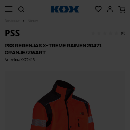
Bosbouw
Nieuw
PSS
(0)
PSS regenjas X-treme Rain EN 20471
oranje/zwart
Artikelnr.: XX72413