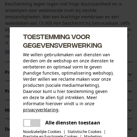
bescherming tegen regen met hoge duurzaamheid en is
ontworpen voor veeleisende inzet bij slechte
omstandigheden. Met een krachtige membraan en een
waterkolom van 15.000 mm beschermt hij betrouwbaar, zelfs
bij aanhoudende regen, terwijl de ademende eigenschappen
Toestemming voor
vocht effectief naar buiten afvoeren. De robuuste buitenstof
is scheurvast en ...
gegevensverwerking
Meer tonen
We willen gebruikmaken van diensten van
derden om de webshop en onze diensten te
verbeteren en optimaal vorm te geven
(handige functies, optimalisering webshop).
Productvoordelen
Verder willen we reclame maken voor onze
producten (sociale media/marketing).
Voldoet aan de hoogste beschermingsklasse voor
Daarvoor kunt u hier toestemming geven
Productinformatie
waterdichtheid en ademend vermogen
en deze te allen tijd intrekken. Meer
Biedt hoge zichtbaarheid in het verkeer, bij
informatie hierover vindt u in onze
privacyverklaring
.
werkzaamheden langs spoorlijnen en overal waar
Materiaal & onderhoud
Productdetails
delen
zichtbaarheid topprioriteit heeft
Alle diensten toestaan
Er is een fout opgetreden. Gelieve
Scheurvaste buitenstof voorkomt effectief draadtrekken
Mouwtype
delen
Datasheets
het opnieuw te proberen.
Noodzakelijke Cookies
|
Statistische Cookies
|
Materiaal
Lange mouwen
Prestatie en functionele Cookies
|
Marketing