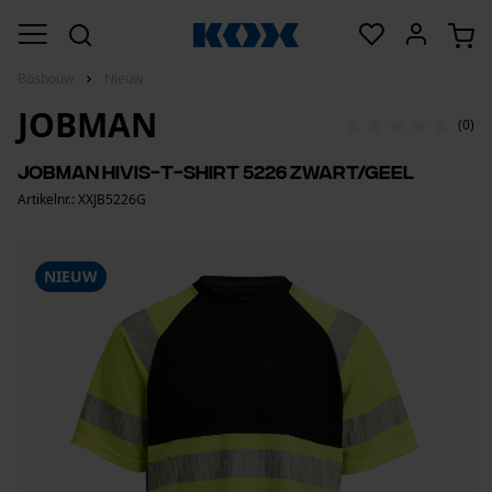
Bosbouw
Nieuw
JOBMAN
(0)
Jobman HiVis-T-shirt 5226 zwart/geel
Artikelnr.: XXJB5226G
NIEUW