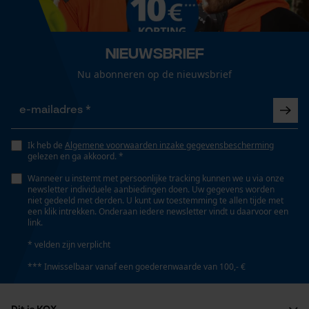
Loop54 Personalization
Pasvorm
Gepersonaliseerde homepage
Active Fit
Nieuwsbrief
Opgeslagen winkelwagen
Nu abonneren op de nieuwsbrief
Persoonlijke begroeting
Zichtbaarheid
Geo-IP en gebruikersdetectie
Reflecterende vlakken, Reflecterende strepen,
YouTube-video's
Reflecterende opdrukken
Ik heb de
Algemene voorwaarden inzake gegevensbescherming
Google Maps
gelezen en ga akkoord. *
Draagcomfort
Wanneer u instemt met persoonlijke tracking kunnen we u via onze
newsletter individuele aanbiedingen doen. Uw gegevens worden
Licht, Losjes
niet gedeeld met derden. U kunt uw toestemming te allen tijde met
Marketing Cookies
een klik intrekken. Onderaan iedere newsletter vindt u daarvoor een
link.
Waarschuwingsklasse
* velden zijn verplicht
Klasse 1: Laagste zichtbaarheid
*** Inwisselbaar vanaf een goederenwaarde van 100,- €
Google Global Site Tag
Microsoft Advertising Universal
Event Tracking
Waterbestendigheid