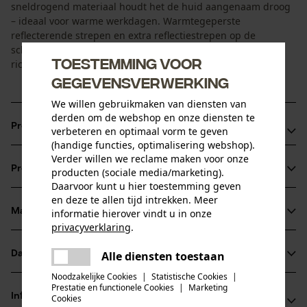
sneldrogend materiaal houdt het de huid aangenaam droog
– ideaal voor warme werkdagen. Warmtegeperste
reflecterende strepen en extra reflectiestrepen op de
schouders zorgen voor betere zichtbaarheid vanuit alle
Toestemming voor
richtingen.
gegevensverwerking
We willen gebruikmaken van diensten van
derden om de webshop en onze diensten te
Productvoordelen
verbeteren en optimaal vorm te geven
(handige functies, optimalisering webshop).
•Gecertificeerde signaalkleding voor meer veiligheid op het
Verder willen we reclame maken voor onze
werk
Productinformatie
producten (sociale media/marketing).
• Extra reflectiestrepen op de schouders voor verbeterde 360°-
Daarvoor kunt u hier toestemming geven
zichtbaarheid
en deze te allen tijd intrekken. Meer
Materiaal & onderhoud
• Warmtegeperste reflecterende strepen zonder storende
informatie hierover vindt u in onze
Productdetails
privacyverklaring
.
naden voor extra comfort
delen
Mouwtype
Datasheets
Alle diensten toestaan
Er is een fout opgetreden. Gelieve
Materiaal
Korte mouwen
delen
het opnieuw te proberen.
Noodzakelijke Cookies
|
Statistische Cookies
|
Gegevensblad fabrikant (PDF)
Prestatie en functionele Cookies
|
Marketing
Materiaaltype
mail
Informatie van de fabrikant
Cookies
Polyester