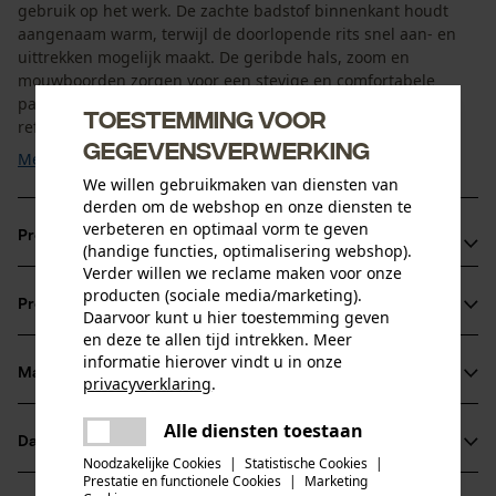
gebruik op het werk. De zachte badstof binnenkant houdt
aangenaam warm, terwijl de doorlopende rits snel aan- en
uittrekken mogelijk maakt. De geribde hals, zoom en
mouwboorden zorgen voor een stevige en comfortabele
pasvorm. Warmtegeperste reflecterende strepen en extra
Toestemming voor
reflectiestrepen ...
gegevensverwerking
Meer tonen
We willen gebruikmaken van diensten van
derden om de webshop en onze diensten te
verbeteren en optimaal vorm te geven
Productvoordelen
(handige functies, optimalisering webshop).
Verder willen we reclame maken voor onze
• Gecertificeerde signaalkleding voor meer veiligheid op het
producten (sociale media/marketing).
werk
Productinformatie
Daarvoor kunt u hier toestemming geven
• Extra reflectiestrepen op de schouders voor verbeterde 360°-
en deze te allen tijd intrekken. Meer
zichtbaarheid
informatie hierover vindt u in onze
Materiaal & onderhoud
• Warmtegeperste reflecterende strepen zonder storende
privacyverklaring
.
Productdetails
naden voor extra comfort
delen
• Zachte binnenkant voor aangenaam werken, ook op koelere
Alle diensten toestaan
Er is een fout opgetreden. Gelieve
Mouwtype
Datasheets
dagen
delen
Materiaal
het opnieuw te proberen.
Lange mouwen
Noodzakelijke Cookies
|
Statistische Cookies
|
Prestatie en functionele Cookies
|
Marketing
Gegevensblad fabrikant (PDF)
mail