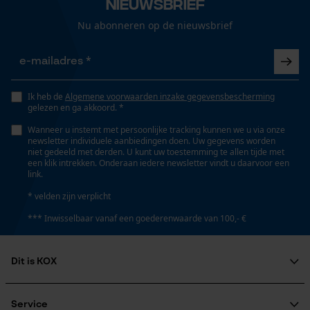
gegevensverwerking opslaan
Volg het onderhoudsadvies op het etiket.
Econda Tag Manager
Halsuitsnede
Staande kraag
Statistische Cookies
Jobman werkbroek
Hase handschoen
KOX functioneel jac
Branche
model 2313
Power Grip III
Logistiek en transportsector, Bouw- en
bouwmaterialenindustrie, Mijnbouw,
Afvalverwerkings- en recyclingbedrijven, Bosbouw,
Econda Analytics
Steden en gemeenten, Tuin- en
39,91 €
9,50 €
49,90 €
Mouseflow Web Analytics Tool
landschapsarchitectuur, Industrie
Fact-Finder Tracking
Geslacht
Uniseks
Prestatie en functionele
Cookies
Seizoen