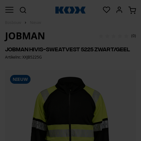
Bosbouw
Nieuw
JOBMAN
(0)
Jobman HiVis-sweatvest 5225 zwart/geel
Artikelnr.: XXJB5225G
NIEUW