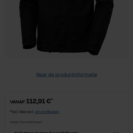
Naar de productinformatie
112,91 €
*
vanaf
*Incl. btw excl.
verzendkosten
maten bovenlichaam