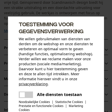
vrije tijd. Geïnspireerd door Scandinavisch design biedt hij
een strakke uitstraling en een doordachte uitrusting voor
veelzijdig gebruik. De werkjas is ontworpen met focus op
functionaliteit en flexibiliteit. Stretchpanelen zorgen voor een
Toestemming voor
optimale pasvorm en ...
gegevensverwerking
Meer tonen
We willen gebruikmaken van diensten van
derden om de webshop en onze diensten te
Productvoordelen
verbeteren en optimaal vorm te geven
(handige functies, optimalisering webshop).
Verder willen we reclame maken voor onze
Stretchpanelen voor optimale bewegingsvrijheid
producten (sociale media/marketing).
Productinformatie
Voorgevormde mouwen en verlengde rug voor extra
Daarvoor kunt u hier toestemming geven
comfort
en deze te allen tijd intrekken. Meer
informatie hierover vindt u in onze
Naadloze schouders en fleece in de kraag
Materiaal & onderhoud
Productdetails
privacyverklaring
.
delen
Mouwtype
Alle diensten toestaan
Datasheets
Er is een fout opgetreden. Gelieve
Materiaal
Lange mouwen
delen
het opnieuw te proberen.
Noodzakelijke Cookies
|
Statistische Cookies
|
Productveiligheidsblad (PDF)
Prestatie en functionele Cookies
|
Marketing
mail
Materiaaltype
Cookies
Informatie van de fabrikant