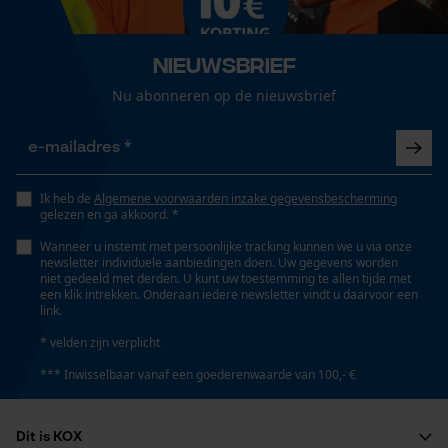
Optiek/patroon
Onderhoudsinstructies
Loop54 Personalization
Unikleur
Volg het onderhoudsadvies op het etiket.
Gepersonaliseerde homepage
Nieuwsbrief
Opgeslagen winkelwagen
Nu abonneren op de nieuwsbrief
Pasvorm
Persoonlijke begroeting
Adjustable Fit
Geo-IP en gebruikersdetectie
YouTube-video's
Zaktstype
Ik heb de
Algemene voorwaarden inzake gegevensbescherming
gelezen en ga akkoord. *
Ritszakken, Borstzak, Binnenzakken
Google Maps
Wanneer u instemt met persoonlijke tracking kunnen we u via onze
newsletter individuele aanbiedingen doen. Uw gegevens worden
niet gedeeld met derden. U kunt uw toestemming te allen tijde met
Draagcomfort
een klik intrekken. Onderaan iedere newsletter vindt u daarvoor een
Marketing Cookies
Comfortabel
link.
* velden zijn verplicht
*** Inwisselbaar vanaf een goederenwaarde van 100,- €
Weersomstandigheden
Google Global Site Tag
Bewolkt en koel, Warmer en mild, Afwisselend, Rustig
Microsoft Advertising Universal
weer, Winderig
Dit is KOX
Event Tracking