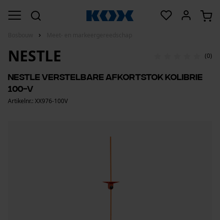
Bosbouw
Meet- en markeergereedschap
NESTLE
(0)
Nestle verstelbare afkortstok kolibrie
100-v
Artikelnr.: XX976-100V