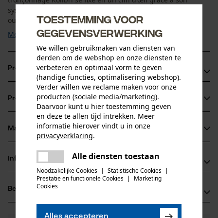
système de fixation rapide à une main, et la butée peut en
Toestemming voor
outre être réglée en continu. Ne peut être ...
gegevensverwerking
Meer tonen
We willen gebruikmaken van diensten van
derden om de webshop en onze diensten te
verbeteren en optimaal vorm te geven
Productvoordelen
(handige functies, optimalisering webshop).
Verder willen we reclame maken voor onze
Eenvoudige en snelle montage op de kettingzaag
producten (sociale media/marketing).
Productinformatie
Zaag uw hout zonder eerst de stam te markeren
Daarvoor kunt u hier toestemming geven
Kolibri 100-v kan eenvoudig worden verwijderd zonder de
en deze te allen tijd intrekken. Meer
informatie hierover vindt u in onze
zaag neer te leggen
Materiaal & onderhoud
privacyverklaring
.
Productdetails
delen
Alle diensten toestaan
Activiteitstype
Er is een fout opgetreden. Gelieve
Informatie van de fabrikant
delen
Materiaal
onderhoud
het opnieuw te proberen.
Noodzakelijke Cookies
|
Statistische Cookies
|
Prestatie en functionele Cookies
|
Marketing
Gottlieb NESTLE GmbH
mail
Hoofdmateriaal
Cookies
Beoordelingen
(0)
Freudenstädter Straße 37-43
glasvezel
Leeftijdsgroep
72280 Dornstetten, Duitsland
volwassen
E-mail: info@g-nestle.de
Alles accepteren