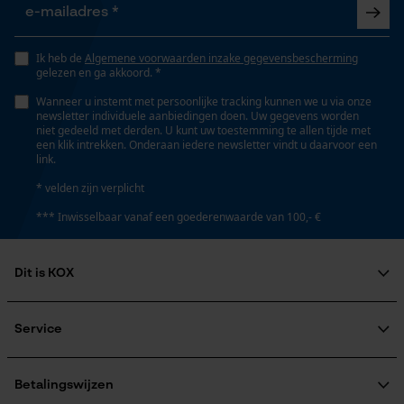
Gepersonaliseerde homepage
Nee
Opgeslagen winkelwagen
Ik heb de
Algemene voorwaarden inzake gegevensbescherming
Persoonlijke begroeting
Fasewisselaar
gelezen en ga akkoord. *
Nee
Geo-IP en gebruikersdetectie
Wanneer u instemt met persoonlijke tracking kunnen we u via onze
newsletter individuele aanbiedingen doen. Uw gegevens worden
YouTube-video's
niet gedeeld met derden. U kunt uw toestemming te allen tijde met
een klik intrekken. Onderaan iedere newsletter vindt u daarvoor een
Google Maps
Schuine snede
link.
Nee
* velden zijn verplicht
Marketing Cookies
*** Inwisselbaar vanaf een goederenwaarde van 100,- €
Gereedschapsloze kettingspanning
Nee
Dit is KOX
Google Global Site Tag
Over ons
Gereedschapsloze kettingwissel
Maatschappelijke betrokkenheid
Service
Microsoft Advertising Universal
Nee
Event Tracking
raadgever
Veel gestelde vragen
KOX Harvester
Survicate
KOX catalogus
Aanmelding nieuwsbrief
Betalingswijzen