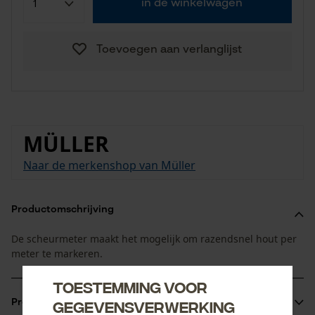
in de winkelwagen
Toevoegen aan verlanglijst
MÜLLER
Naar de merkenshop van Müller
Productomschrijving
De scheurmeter maakt het mogelijk om razendsnel hout per
meter te markeren.
Toestemming voor
Productinformatie
gegevensverwerking