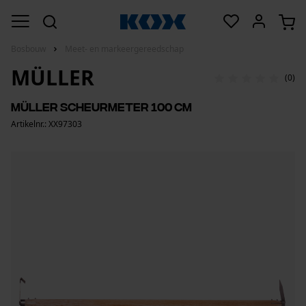
Bosbouw
Meet- en markeergereedschap
MÜLLER
(0)
Müller scheurmeter 100 cm
Artikelnr.: XX97303