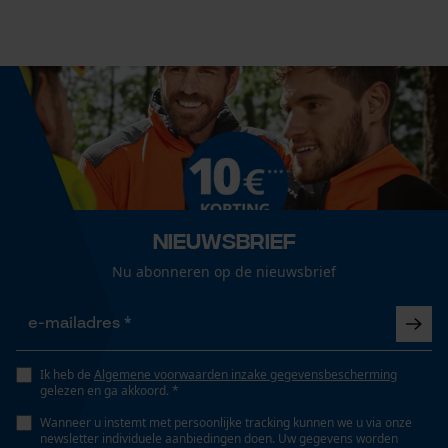
10.2 cm
Econda Analytics
Technische specificaties
Mouseflow Web Analytics Tool
Automatische kettingsmering
Fact-Finder Tracking
Nee
Prestatie en functionele
Nieuwsbrief
Versnipperfunctie
Cookies
Nee
Nu abonneren op de nieuwsbrief
Fasewisselaar
Loop54 Personalization
Nee
Gepersonaliseerde homepage
Ik heb de
Algemene voorwaarden inzake gegevensbescherming
gelezen en ga akkoord. *
Opgeslagen winkelwagen
Wanneer u instemt met persoonlijke tracking kunnen we u via onze
Schuine snede
Persoonlijke begroeting
newsletter individuele aanbiedingen doen. Uw gegevens worden
Nee