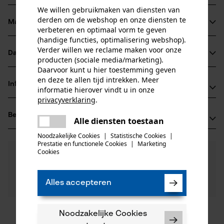
We willen gebruikmaken van diensten van
derden om de webshop en onze diensten te
Materiaal & onderhoud
Productdetails
verbeteren en optimaal vorm te geven
(handige functies, optimalisering webshop).
Verder willen we reclame maken voor onze
Activiteitstype
Datasheets
producten (sociale media/marketing).
Materiaal
op lengte zagen, meten
Daarvoor kunt u hier toestemming geven
Productveiligheidsblad (PDF)
en deze te allen tijd intrekken. Meer
Hoofdmateriaal
Informatie van de fabrikant
informatie hierover vindt u in onze
staal
Leeftijdsgroep
privacyverklaring
.
Leonhard Müller + Söhne GmbH
volwassen
delen
Beoordelingen
(0)
Zellach 4
Alle diensten toestaan
Er is een fout opgetreden. Gelieve
Materiaal scheur
9413 St. Gertraud, Oostenrijk
delen
het opnieuw te proberen.
Noodzakelijke Cookies
|
Statistische Cookies
|
edelstaal
E-mail: office@mueller-hammerwerk.at
Aantal delen
Prestatie en functionele Cookies
|
Marketing
mail
Cookies
0
Nog vragen?
(0)
1 st.
Website: -
Product aanbevelen
Onze experts staan graag voor u klaar!
Tel.: + 43 4352 71 13 1
Een vraag
Materiaal samenstelling
Filteren op aantal sterren
Alles accepteren
stellen
Edelstaal, beukenhouten steel
Artikelgewicht
Als u vragen of problemen hebt met het product of
700.0 g
gebreken opmerkt, aarzel dan niet om contact met
ons op te nemen per telefoon op 078 15 82 22 of per
Noodzakelijke Cookies
1
2
3
4
5