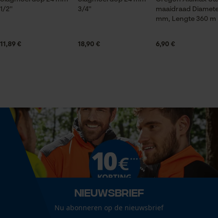
1/2''
3/4''
maaidraad Diamete
Volume
mm, Lengte 360 m
Statistische Cookies
375 cm³
11,89 €
18,90 €
6,90 €
Grootte & afmetingen
Econda Analytics
Steel lengte
130 cm
Mouseflow Web Analytics Tool
Fact-Finder Tracking
Technische specificaties
Prestatie en functionele
Automatische kettingsmering
Cookies
Nee
Nieuwsbrief
Versnipperfunctie
Loop54 Personalization
Nu abonneren op de nieuwsbrief
Nee
Gepersonaliseerde homepage