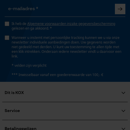
Opgeslagen winkelwagen
Fasewisselaar
Persoonlijke begroeting
Nee
Ik heb de
Algemene voorwaarden inzake gegevensbescherming
Geo-IP en gebruikersdetectie
gelezen en ga akkoord. *
YouTube-video's
Wanneer u instemt met persoonlijke tracking kunnen we u via onze
newsletter individuele aanbiedingen doen. Uw gegevens worden
Schuine snede
Google Maps
niet gedeeld met derden. U kunt uw toestemming te allen tijde met
Nee
een klik intrekken. Onderaan iedere newsletter vindt u daarvoor een
link.
* velden zijn verplicht
Marketing Cookies
Gereedschapsloze kettingspanning
*** Inwisselbaar vanaf een goederenwaarde van 100,- €
Nee
Dit is KOX
Gereedschapsloze kettingwissel
Google Global Site Tag
Nee
Over ons
Microsoft Advertising Universal
Event Tracking
Maatschappelijke betrokkenheid
Service
raadgever
Survicate
Veel gestelde vragen
KOX Harvester
Energie & vermogen
KOX catalogus
Aanmelding nieuwsbrief
Betalingswijzen