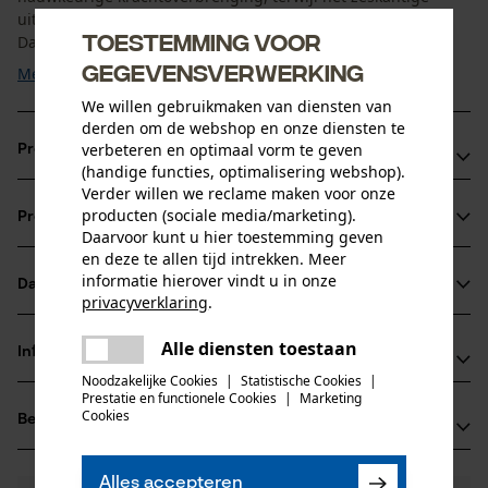
uitgangsprofiel een veilig en efficiënt gebruik garandeert.
Toestemming voor
Dankzij het ...
gegevensverwerking
Meer tonen
We willen gebruikmaken van diensten van
derden om de webshop en onze diensten te
verbeteren en optimaal vorm te geven
Productvoordelen
(handige functies, optimalisering webshop).
Verder willen we reclame maken voor onze
10 mm slagmoerdop geschikt voor zowel hand- als
producten (sociale media/marketing).
Productinformatie
slagmoersleutelgebruik
Daarvoor kunt u hier toestemming geven
Nauwkeurige krachtoverbrenging met binnenvierkant in
en deze te allen tijd intrekken. Meer
informatie hierover vindt u in onze
aandrijfprofielgrootte 12, 5 mm
Datasheets
Productdetails
privacyverklaring
.
Geschikte slagmoerdop voor Bast-Ing MiniFix en ValFix
delen
Productveiligheidsblad (PDF)
Alle diensten toestaan
Leeftijdsgroep
Er is een fout opgetreden. Gelieve
Informatie van de fabrikant
delen
volwassen
het opnieuw te proberen.
Noodzakelijke Cookies
|
Statistische Cookies
|
Prestatie en functionele Cookies
|
Marketing
BaSt-Ing GmbH
mail
Cookies
Beoordelingen
(0)
Fleck 34
Aantal delen
83661 Lenggries, Duitsland
1 st.
E-mail: info@bast-ing.de
Alles accepteren