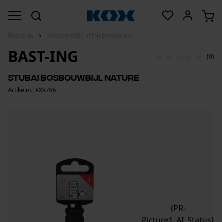
Bosbouw
Mechanische velhulpmiddelen
BAST-ING
(0)
Stubai bosbouwbijl nature
Artikelnr.: XX9766
{PR-
Picture1_AI_Status}