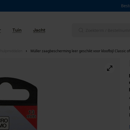
Best
r
Tuin
Jacht
lhulpmiddelen
Müller zaagbescherming leer geschikt voor kloofbijl Classic of 