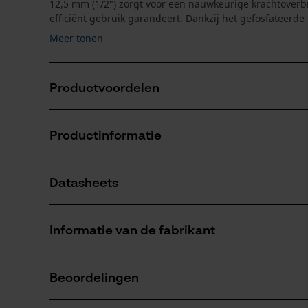
12,5 mm (1/2") zorgt voor een nauwkeurige krachtoverbre
efficiënt gebruik garandeert. Dankzij het gefosfateerde .
Meer tonen
Productvoordelen
13 mm slagmoerdop geschikt voor zowel hand- als 
Productinformatie
Nauwkeurige krachtoverbrenging met binnenvierkant 
Geschikte slagmoerdop voor Bast-Ing EcoVal
Datasheets
Productdetails
Productveiligheidsblad (PDF)
Leeftijdsgroep
Informatie van de fabrikant
volwassen
BaSt-Ing GmbH
Beoordelingen
Fleck 34
Artikelgewicht
83661 Lenggries, Duitsland
70.0 g