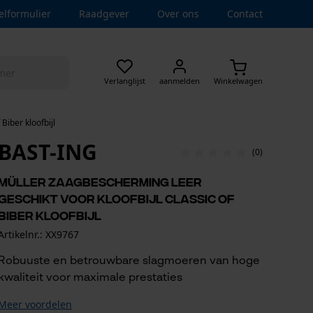
elformulier
Raadgever
Over ons
Contact
Verlanglijst
aanmelden
Winkelwagen
Biber kloofbijl
BAST-ING
(0)
Müller zaagbescherming leer
geschikt voor kloofbijl Classic of
Biber kloofbijl
Artikelnr.: XX9767
Robuuste en betrouwbare slagmoeren van hoge
kwaliteit voor maximale prestaties
Meer voordelen