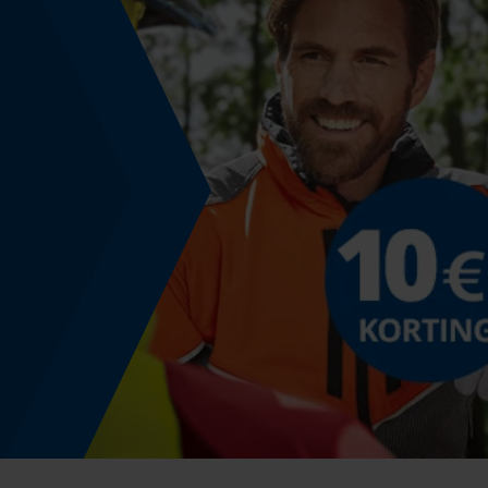
EAN
4026947052137