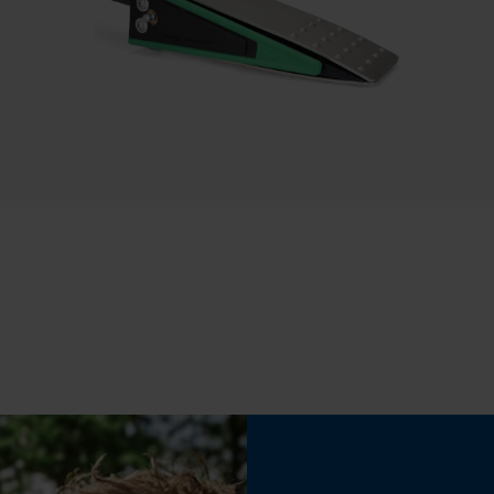
Nee
Statistische Cookies
Gereedschapsloze kettingwissel
Nee
Econda Analytics
Mouseflow Web Analytics Tool
Fact-Finder Tracking
Accu/batterij inbegrepen
Oplaadbare batterij/batterijen niet inbegrepen in
de levering
Prestatie en functionele Cookies
Loop54 Personalization
Gepersonaliseerde homepage
Opgeslagen winkelwagen