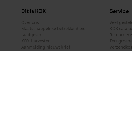
Dit is KOX
Service
Over ons
Veel geste
Maatschappelijke betrokkenheid
KOX catalo
raadgever
Retourner
KOX Harvester
Terugroepe
Aanmelding nieuwsbrief
Verzendkos
KOX internationaal
Contact
Deutschland
France
Contactfor
Österreich
Schweiz
Bestelform
Suisse
Belgique
Nieuwsbrie
Nederland
Contract 