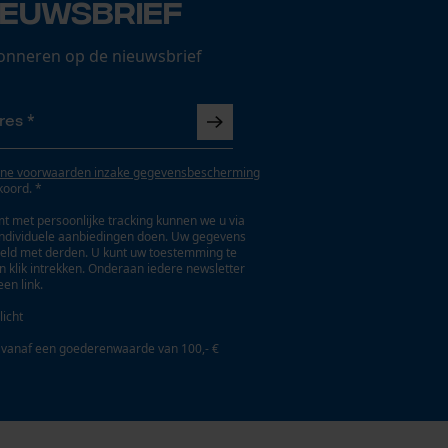
ieuwsbrief
onneren op de nieuwsbrief
ne voorwaarden inzake gegevensbescherming
koord. *
t met persoonlijke tracking kunnen we u via
individuele aanbiedingen doen. Uw gegevens
eld met derden. U kunt uw toestemming te
en klik intrekken. Onderaan iedere newsletter
een link.
licht
 vanaf een goederenwaarde van 100,- €