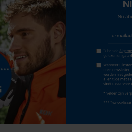
N
Persoonlijke begroeting
Geo-IP en gebruikersdetectie
Nu ab
YouTube-video's
Google Maps
Ik heb de
Algeme
gelezen en ga ak
Marketing Cookies
Wanneer u instem
onze newsletter 
worden niet gede
allen tijde met e
vindt u daarvoor 
Google Global Site Tag
* velden zijn verp
Microsoft Advertising Universal Event
Tracking
*** Inwisselbaar
Survicate