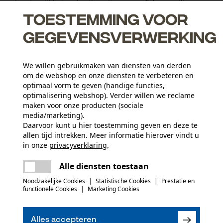
nging, terwijl het zeskantige uitgangsprofiel een veilig en
..
Toestemming voor
gegevensverwerking
We willen gebruikmaken van diensten van derden
om de webshop en onze diensten te verbeteren en
optimaal vorm te geven (handige functies,
slagmoersleutelgebruik
optimalisering webshop). Verder willen we reclame
in aandrijfprofielgrootte 12, 5 mm
maken voor onze producten (sociale
media/marketing).
Daarvoor kunt u hier toestemming geven en deze te
allen tijd intrekken. Meer informatie hierover vindt u
in onze
privacyverklaring
.
delen
Er is een fout opgetreden. Gelieve het
Aantal delen
Alle diensten toestaan
opnieuw te proberen.
1 st.
mail
Noodzakelijke Cookies
|
Statistische Cookies
|
Prestatie en
functionele Cookies
|
Marketing Cookies
(0)
Branche
Bosbouw, Steden en gemeenten, Tuin- en
Alles accepteren