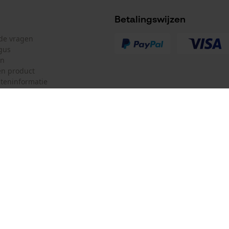
Betalingswijzen
lde vragen
gus
en
n product
teninformatie
mulier
Oregon Tool Europe SA/NV
ulier
KOX – Partners voor de Bosbouw 
f
Adres hoofdkantoor:
Rue Emile Francqui 11
herroepen
1435 Mont-Saint-Guibert
Geen winkel!
Retouradres: