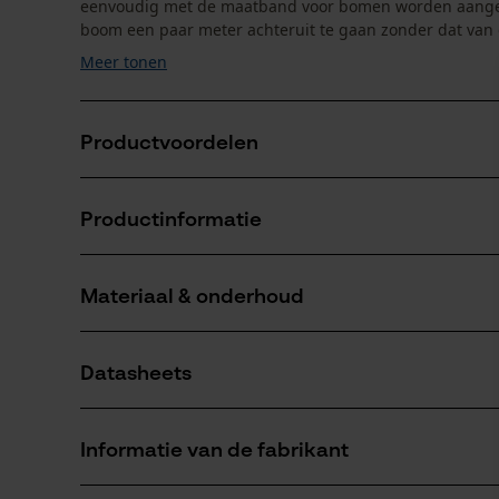
eenvoudig met de maatband voor bomen worden aangest
boom een paar meter achteruit te gaan zonder dat van d
Meer tonen
Productvoordelen
De verbinding kan binnen enkele seconden zonder
Productinformatie
Dankzij de meetbandsturing is het mogelijk om op v
Makkelijk verbinden door het lichte gewicht
Materiaal & onderhoud
Productdetails
Activiteitstype
Datasheets
onderhoud
Materiaal
Productveiligheidsblad (PDF)
Hoofdmateriaal
Informatie van de fabrikant
metaal
Aantal delen
1 st.