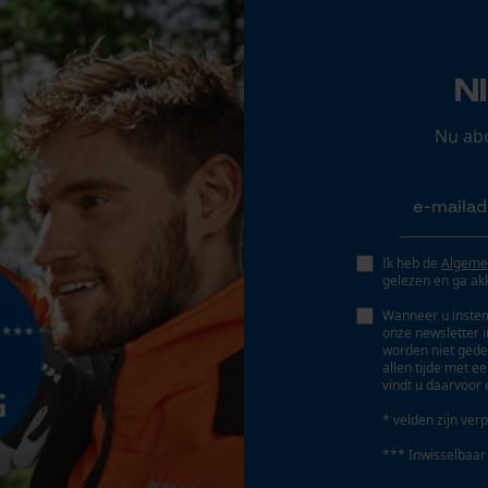
Opgeslagen winkelwagen
Persoonlijke begroeting
N
Geo-IP en gebruikersdetectie
YouTube-video's
Nu ab
Google Maps
Marketing Cookies
Ik heb de
Algeme
gelezen en ga ak
Wanneer u instem
onze newsletter 
worden niet gede
Google Global Site Tag
allen tijde met e
vindt u daarvoor 
Microsoft Advertising Universal Event
Tracking
* velden zijn verp
Survicate
*** Inwisselbaar