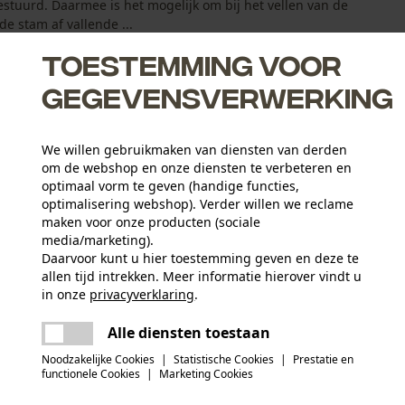
uurd. Daarmee is het mogelijk om bij het vellen van de
e stam af vallende ...
Toestemming voor
gegevensverwerking
We willen gebruikmaken van diensten van derden
 hulpmiddelen worden geopend
om de webshop en onze diensten te verbeteren en
eilige afstand van meerdere meters bomen te vellen
optimaal vorm te geven (handige functies,
optimalisering webshop). Verder willen we reclame
maken voor onze producten (sociale
media/marketing).
Daarvoor kunt u hier toestemming geven en deze te
allen tijd intrekken. Meer informatie hierover vindt u
Leeftijdsgroep
in onze
privacyverklaring
.
volwassen
delen
Er is een fout opgetreden. Gelieve het
Alle diensten toestaan
opnieuw te proberen.
mail
Materiaal greep
Noodzakelijke Cookies
|
Statistische Cookies
|
Prestatie en
metaal
Artikelgewicht
functionele Cookies
|
Marketing Cookies
350.0 g