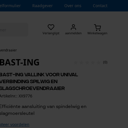
elformulier
Raadgever
Over ons
Contact
Verlanglijst
aanmelden
Winkelwagen
evendraaier
BAST-ING
(0)
BaSt-Ing ValLink voor UniVal
verbinding spilwig en
slagschroevendraaier
Artikelnr.: XX9776
Efficiënte aansluiting van spindelwig en
slagmoersleutel
Meer voordelen