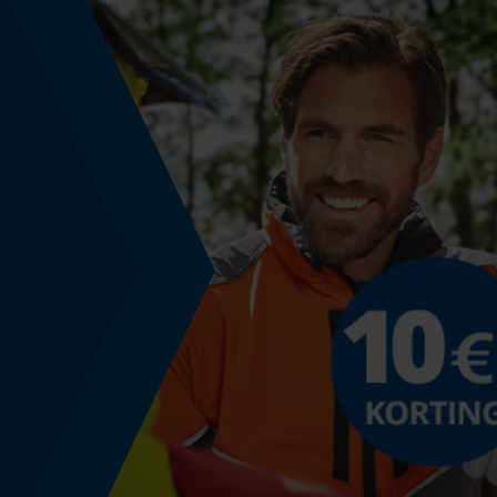
Kleurencombinatie
Kleur
groen
Model & collectie
Modelnaam
ValLink
Montage & bevestiging
Bevestigingstype
Schroeven