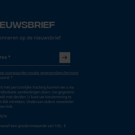
ieuwsbrief
onneren op de nieuwsbrief
ne voorwaarden inzake gegevensbescherming
koord. *
t met persoonlijke tracking kunnen we u via
individuele aanbiedingen doen. Uw gegevens
eld met derden. U kunt uw toestemming te
en klik intrekken. Onderaan iedere newsletter
een link.
licht
 vanaf een goederenwaarde van 100,- €