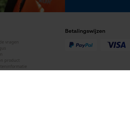
Betalingswijzen
lde vragen
gus
en
n product
teninformatie
mulier
Oregon Tool Europe SA/NV
ulier
KOX – Partners voor de Bosbouw 
f
Adres hoofdkantoor:
Rue Emile Francqui 11
herroepen
1435 Mont-Saint-Guibert