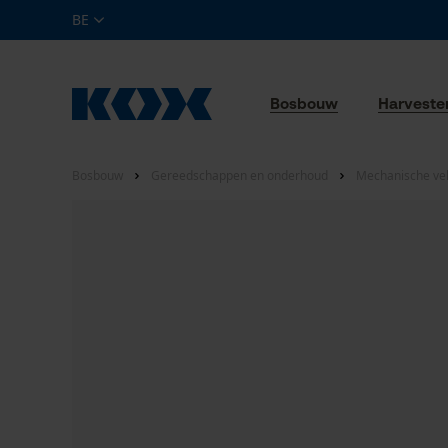
BE
Bosbouw
Harveste
Bosbouw
Gereedschappen en onderhoud
Mechanische ve