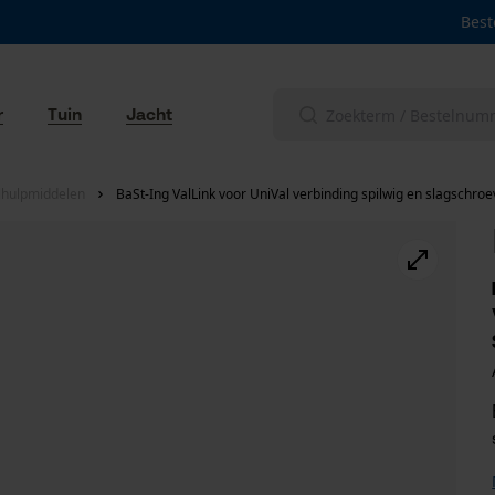
Best
r
Tuin
Jacht
lhulpmiddelen
BaSt-Ing ValLink voor UniVal verbinding spilwig en slagschro