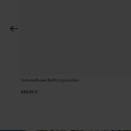
Schuine snede
Nee
Gereedschapsloze kettingwissel
Nee
Energie & vermogen
Schroefhoek BaSt-Ing UniVal
Accucapaciteitsaanduiding
Nee
535,50 €
Powerbankfunctie
Nee