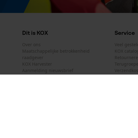
Productetikettering
EAN
Dit is KOX
Service
0702639893724
Over ons
Veel geste
Maatschappelijke betrokkenheid
KOX catalo
raadgever
Retourner
KOX Harvester
Terugroepe
Aanmelding nieuwsbrief
Verzendkos
KOX internationaal
Contact
Deutschland
France
Contactfor
Österreich
Schweiz
Bestelform
Suisse
Belgique
Nieuwsbrie
Nederland
Contract 