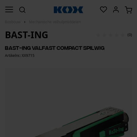
Bosbouw
Mechanische velhulpmiddelen
BAST-ING
(0)
BaSt-Ing ValFast compact spilwig
Artikelnr.: XX9715