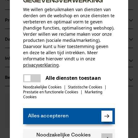
We willen gebruikmaken van diensten van
derden om de webshop en onze diensten te
Productinformatie
verbeteren en optimaal vorm te geven
(handige functies, optimalisering webshop).
Verder willen we reclame maken voor onze
Datasheets
producten (sociale media/marketing).
Productdetails
Daarvoor kunt u hier toestemming geven
Gegevensblad fabrikant (PDF)
en deze te allen tijd intrekken. Meer
Activiteitstype
informatie hierover vindt u in onze
Informatie van de fabrikant
werken met wiggen, vellen
privacyverklaring
.
delen
BaSt-Ing GmbH
Alle diensten toestaan
Beoordelingen
Er is een fout opgetreden. Gelieve
(0)
Fleck 34
delen
Leeftijdsgroep
het opnieuw te proberen.
83661 Lenggries, Duitsland
Noodzakelijke Cookies
|
Statistische Cookies
|
volwassen
Prestatie en functionele Cookies
|
Marketing
E-mail: info@bast-ing.de
mail
Cookies
0
Nog vragen?
(0)
Website: -
Product aanbevelen
Onze experts staan graag voor u klaar!
Tel.: + 49 0804 25 06 31 0
Een vraag
Aantal delen
Alles accepteren
Filteren op aantal sterren
stellen
1 st.
Als u vragen of problemen hebt met het product of
gebreken opmerkt, aarzel dan niet om contact met
Noodzakelijke Cookies