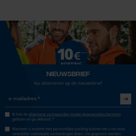
11.47 dm³
Technische specificaties
Econda Analytics
Mouseflow Web Analytics Tool
Automatische kettingsmering
Nee
Fact-Finder Tracking
Versnipperfunctie
Nieuwsbrief
Prestatie en functionele
Nee
Cookies
Nu abonneren op de nieuwsbrief
Fasewisselaar
Nee
Loop54 Personalization
Ik heb de
Algemene voorwaarden inzake gegevensbescherming
Gepersonaliseerde homepage
gelezen en ga akkoord. *
Schuine snede
Opgeslagen winkelwagen
Wanneer u instemt met persoonlijke tracking kunnen we u via onze
Nee
newsletter individuele aanbiedingen doen. Uw gegevens worden
Persoonlijke begroeting