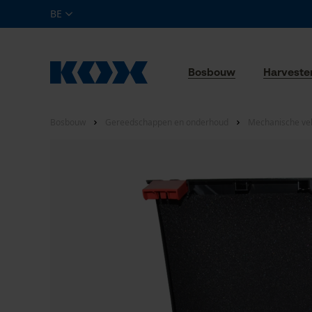
BE
Bosbouw
Harveste
Bosbouw
Gereedschappen en onderhoud
Mechanische ve