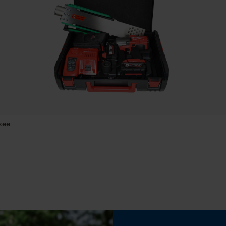
Wighoek
Statistische Cookies
10 deg
Sleutelwijdte
10 mm
Econda Analytics
Mouseflow Web Analytics Tool
Fact-Finder Tracking
kee
Automatische kettingsmering
Nee
Prestatie en functionele Cookies
Versnipperfunctie
Nee
Loop54 Personalization
Gepersonaliseerde homepage