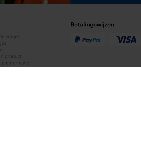
Ingangsspanning
18 V
Betalingswijzen
lde vragen
gus
en
n product
teninformatie
mulier
Oregon Tool Europe SA/NV
ulier
KOX – Partners voor de Bosbouw 
f
Adres hoofdkantoor:
Rue Emile Francqui 11
herroepen
1435 Mont-Saint-Guibert
Geen winkel!