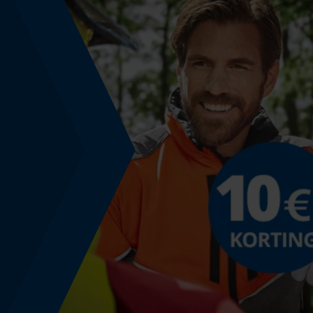
Fasewisselaar
Nee
Gereedschapsloze kettingspanning
Nee
Energie & vermogen
Accucapaciteitsaanduiding
Nee
Accucapaciteit
5 Ah