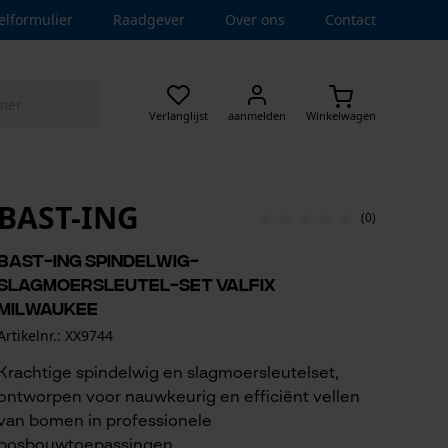
elformulier
Raadgever
Over ons
Contact
Verlanglijst
aanmelden
Winkelwagen
BAST-ING
(0)
BaSt-Ing spindelwig-
slagmoersleutel-set ValFix
Milwaukee
Artikelnr.: XX9744
Krachtige spindelwig en slagmoersleutelset,
ontworpen voor nauwkeurig en efficiënt vellen
van bomen in professionele
bosbouwtoepassingen