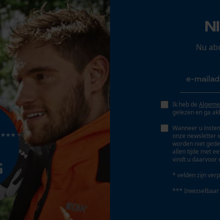
Opgeslagen winkelwagen
Schuine snede
Persoonlijke begroeting
N
Nee
Geo-IP en gebruikersdetectie
Nu ab
YouTube-video's
Gereedschapsloze kettingwissel
Google Maps
Nee
Ik heb de
Algeme
Marketing Cookies
gelezen en ga ak
Wanneer u instem
Accu/batterij inbegrepen
onze newsletter 
Oplaadbare batterij(en) bij levering inbegrepen
worden niet gede
allen tijde met e
Google Global Site Tag
vindt u daarvoor 
Microsoft Advertising Universal Event
* velden zijn verp
Tracking
Aantal batterijen/accu's
2 st.
*** Inwisselbaar
Survicate