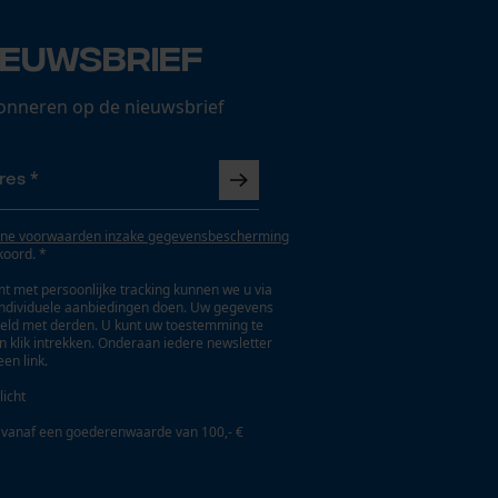
ieuwsbrief
onneren op de nieuwsbrief
ne voorwaarden inzake gegevensbescherming
koord. *
t met persoonlijke tracking kunnen we u via
individuele aanbiedingen doen. Uw gegevens
eld met derden. U kunt uw toestemming te
en klik intrekken. Onderaan iedere newsletter
een link.
licht
 vanaf een goederenwaarde van 100,- €