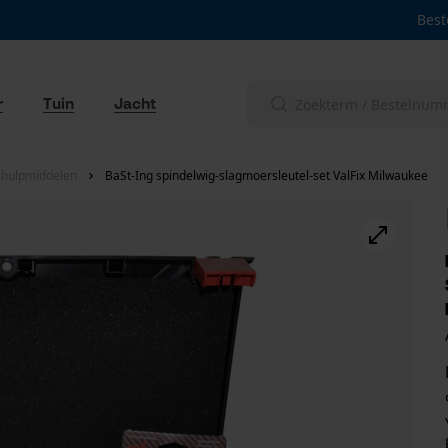
Best
r
Tuin
Jacht
lhulpmiddelen
BaSt-Ing spindelwig-slagmoersleutel-set ValFix Milwaukee