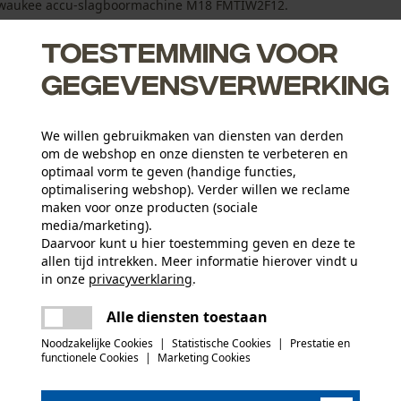
ilwaukee accu-slagboormachine M18 FMTIW2F12.
Toestemming voor
gegevensverwerking
bouwvorm eenvoudig in de meegeleverde riemhouder te
We willen gebruikmaken van diensten van derden
om de webshop en onze diensten te verbeteren en
optimaal vorm te geven (handige functies,
achine
optimalisering webshop). Verder willen we reclame
e bomen
maken voor onze producten (sociale
media/marketing).
Daarvoor kunt u hier toestemming geven en deze te
allen tijd intrekken. Meer informatie hierover vindt u
Aantal delen
in onze
privacyverklaring
.
7 st.
delen
Er is een fout opgetreden. Gelieve het
Alle diensten toestaan
opnieuw te proberen.
mail
Noodzakelijke Cookies
|
Statistische Cookies
|
Prestatie en
Artikelgewicht
functionele Cookies
|
Marketing Cookies
8200.0 g
(0)