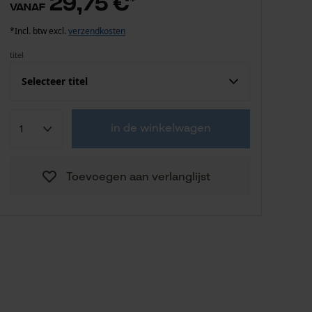
29,75 €
vanaf
*Incl. btw excl.
verzendkosten
titel
Selecteer titel
BaSt-Ing slijpschacht 1/4"
29,75 €
in de winkelwagen
Picco
47,60 €
BaSt-Ing slijpschacht 3/4"
Toevoegen aan verlanglijst
BaSt-Ing slijpschacht 3/8"
29,75 €
Picco
29,75 €
BaSt-Ing slijpschacht 404"