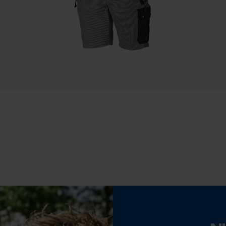
Nee
Statistische Cookies
Accu/batterij inbegrepen
Econda Analytics
Oplaadbare batterij/batterijen niet inbegrepen in
Mouseflow Web Analytics Tool
de levering
Fact-Finder Tracking
Prestatie en functionele Cookies
Loop54 Personalization
Gepersonaliseerde homepage
de
Opgeslagen winkelwagen