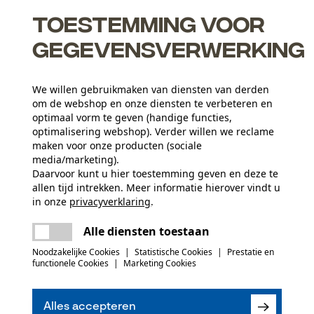
het bestaande slijpsysteem gericht worden aangepast aan
Toestemming voor
gegevensverwerking
We willen gebruikmaken van diensten van derden
om de webshop en onze diensten te verbeteren en
optimaal vorm te geven (handige functies,
optimalisering webshop). Verder willen we reclame
maken voor onze producten (sociale
ttingen mogelijk
media/marketing).
Daarvoor kunt u hier toestemming geven en deze te
allen tijd intrekken. Meer informatie hierover vindt u
in onze
privacyverklaring
.
delen
Er is een fout opgetreden. Gelieve het
Leeftijdsgroep
Alle diensten toestaan
opnieuw te proberen.
volwassen
mail
Noodzakelijke Cookies
|
Statistische Cookies
|
Prestatie en
functionele Cookies
|
Marketing Cookies
Materiaal samenstelling
(0)
Roestvrij staal, stalen kogellager
Branche
Bosbouw, Steden en gemeenten, Tuin- en
Alles accepteren