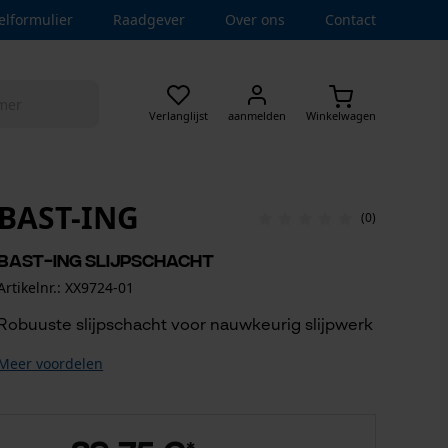
elformulier
Raadgever
Over ons
Contact
Verlanglijst
aanmelden
Winkelwagen
BAST-ING
(0)
BaSt-Ing slijpschacht
Artikelnr.: XX9724-01
Robuuste slijpschacht voor nauwkeurig slijpwerk
Meer voordelen
*