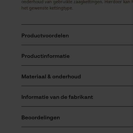
onderhoud van gebruikte zaagkettingen. Hierdoor kan 
het gewenste kettingtype.
Productvoordelen
Robuuste uitvoering voor regelmatig slijpen
Productinformatie
Ondersteunt een gelijkmatig slijpresultaat
Maakt economisch hergebruik van gebruikte zaagke
Materiaal & onderhoud
Productdetails
Activiteitstype
Informatie van de fabrikant
onderhoud
Materiaal
BaSt-Ing GmbH
Hoofdmateriaal
Beoordelingen
Fleck 34
edelstaal
Aantal delen
83661 Lenggries, Duitsland
1 st.
E-mail: info@bast-ing.de