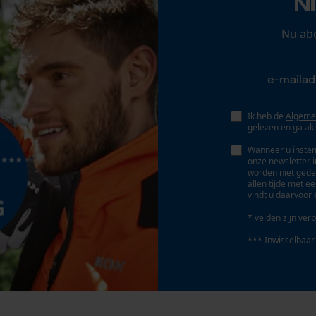
N
Persoonlijke begroeting
Nu ab
Geo-IP en gebruikersdetectie
YouTube-video's
Google Maps
Ik heb de
Algeme
gelezen en ga ak
Marketing Cookies
Wanneer u instem
onze newsletter 
worden niet gede
allen tijde met e
vindt u daarvoor 
Google Global Site Tag
* velden zijn verp
Microsoft Advertising Universal Event
Tracking
*** Inwisselbaar
Survicate