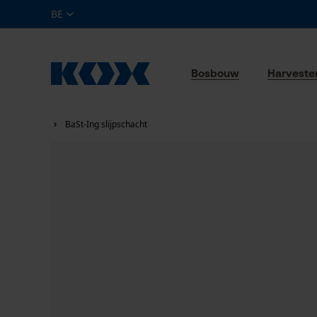
BE
Bosbouw
Harveste
BaSt-Ing slijpschacht