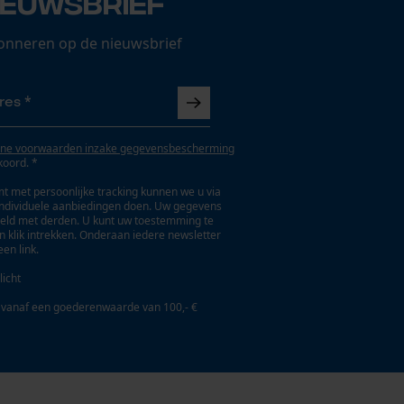
ieuwsbrief
onneren op de nieuwsbrief
ne voorwaarden inzake gegevensbescherming
koord. *
t met persoonlijke tracking kunnen we u via
individuele aanbiedingen doen. Uw gegevens
eld met derden. U kunt uw toestemming te
en klik intrekken. Onderaan iedere newsletter
een link.
licht
 vanaf een goederenwaarde van 100,- €