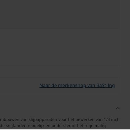
Naar de merkenshop van BaSt-Ing
t ombouwen van slijpapparaten voor het bewerken van 1/4 inch
 de snijtanden mogelijk en ondersteunt het regelmatig