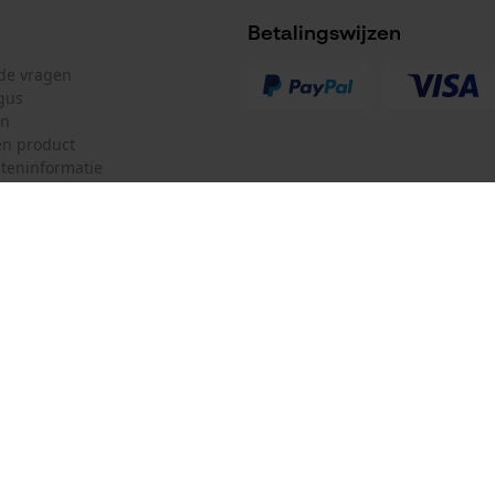
Betalingswijzen
lde vragen
gus
en
n product
teninformatie
mulier
Oregon Tool Europe SA/NV
ulier
KOX – Partners voor de Bosbouw 
f
Adres hoofdkantoor:
Rue Emile Francqui 11
herroepen
1435 Mont-Saint-Guibert
Geen winkel!
Retouradres: