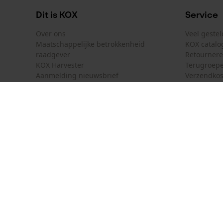
Dit is KOX
Service
Over ons
Veel geste
Maatschappelijke betrokkenheid
KOX catalo
raadgever
Retourner
KOX Harvester
Terugroepe
Aanmelding nieuwsbrief
Verzendkos
KOX internationaal
Contact
Deutschland
France
Contactfor
Österreich
Schweiz
Bestelform
Suisse
Belgique
Nieuwsbrie
Nederland
Contract 