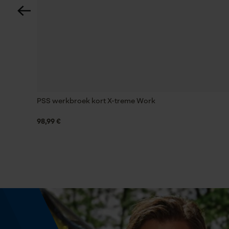
Nee
Energie & vermogen
Accucapaciteitsaanduiding
Nee
PSS werkbroek kort X-treme Work
98,99 €
Powerbankfunctie
Nee
Gebruik & gebruiksaanwijzing
Gebruiksaanwijzing
Gedetailleerde gebruiksaanwijzingen vind je in 
downloadsectie.