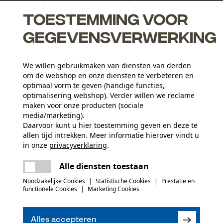
 gedragen worden. Handig wanneer snijbescherming voor
nlijke beschermende ...
Toestemming voor
gegevensverwerking
We willen gebruikmaken van diensten van derden
om de webshop en onze diensten te verbeteren en
optimaal vorm te geven (handige functies,
optimalisering webshop). Verder willen we reclame
maken voor onze producten (sociale
e breedte
media/marketing).
Daarvoor kunt u hier toestemming geven en deze te
allen tijd intrekken. Meer informatie hierover vindt u
in onze
privacyverklaring
.
delen
Er is een fout opgetreden. Gelieve het
Leeftijdsgroep
Alle diensten toestaan
opnieuw te proberen.
volwassen
mail
Noodzakelijke Cookies
|
Statistische Cookies
|
Prestatie en
functionele Cookies
|
Marketing Cookies
Materiaaltype binnenvoering
(0)
Polyester voering
Aantal tassen
0 st.
Alles accepteren