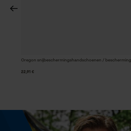
1 x beenwarmers met snijbescherming
Niet chemisch reinigen
Pasvorm
Adjustable Fit
Wassen op 40 °C (fijnwas) (op laag toerent
Snijbeschermingsklasse
centrifugeren)
Klasse 1 werk met een kettingzaag met een
Oregon snijbeschermingshandschoenen / beschermin
kettingsnelheid van max. 20 m/s
22,91 €
Volume
498.54 in³
Technische specificaties
Automatische kettingsmering