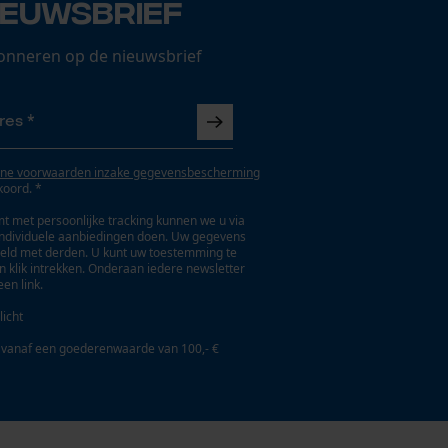
ieuwsbrief
onneren op de nieuwsbrief
ne voorwaarden inzake gegevensbescherming
koord. *
t met persoonlijke tracking kunnen we u via
individuele aanbiedingen doen. Uw gegevens
eld met derden. U kunt uw toestemming te
en klik intrekken. Onderaan iedere newsletter
een link.
licht
 vanaf een goederenwaarde van 100,- €