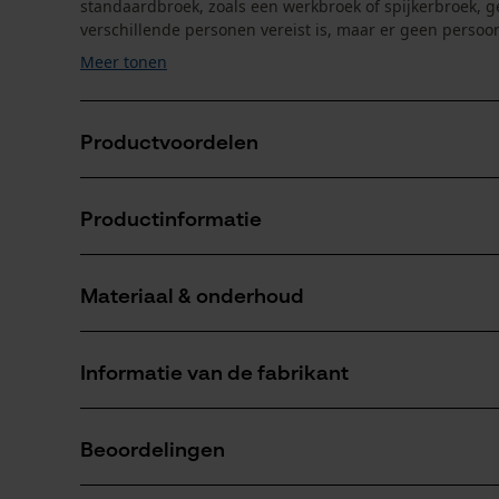
standaardbroek, zoals een werkbroek of spijkerbroek,
verschillende personen vereist is, maar er geen persoo
Meer tonen
Productvoordelen
Comfortabel en duurzaam
Productinformatie
Universeel, kan over alle broeken worden gedragen
Geïntegreerde riem voor flexibele aanpassing van d
Materiaal & onderhoud
Productdetails
Activiteitstype
Informatie van de fabrikant
beschermen, werken, ongevallenpreventie
Materiaal
Oregon Tool Europe, S.A.
Materiaaltype
Beoordelingen
11, Rue Emile Francqui
Polyester
Aantal delen
1435 Mont-Saint-Guibert, België
1 st.