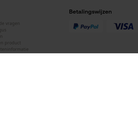
Oplaadbare batterij/batterijen niet inbegrepen in
de levering
Betalingswijzen
lde vragen
gus
en
n product
teninformatie
mulier
Oregon Tool Europe SA/NV
ulier
KOX – Partners voor de Bosbouw 
f
Adres hoofdkantoor:
Rue Emile Francqui 11
herroepen
1435 Mont-Saint-Guibert
Geen winkel!
Retouradres: