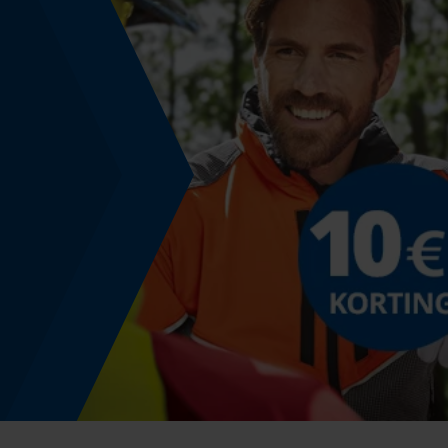
Nee
Vorm
Recht
Fasewisselaar
Nee
Gereedschapsloze kettingspanning
Nee
Energie & vermogen
Accucapaciteitsaanduiding