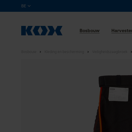
BE
Bosbouw
Harveste
Bosbouw
Kleding en bescherming
Veiligheidszaagbroek