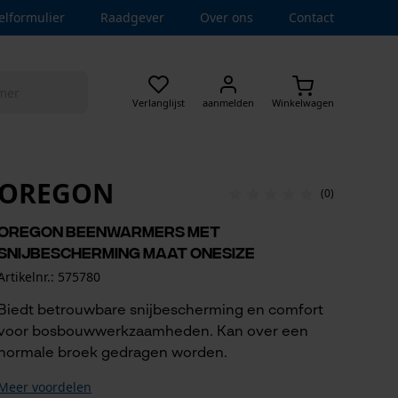
elformulier
Raadgever
Over ons
Contact
Verlanglijst
aanmelden
Winkelwagen
OREGON
(0)
Oregon beenwarmers met
snijbescherming maat OneSize
Artikelnr.: 575780
Biedt betrouwbare snijbescherming en comfort
voor bosbouwwerkzaamheden. Kan over een
normale broek gedragen worden.
Meer voordelen