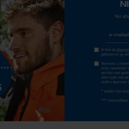
N
flexibel, licht, functioneel, veerkrachtig,
Persoonlijke begroeting
comfortabel, universeel
Geo-IP en gebruikersdetectie
Nu ab
YouTube-video's
Versnipperfunctie
Google Maps
Nee
Ik heb de
Algeme
gelezen en ga ak
Marketing Cookies
Schuine snede
Nee
Wanneer u instem
onze newsletter 
worden niet gede
allen tijde met e
vindt u daarvoor 
Gereedschapsloze kettingwissel
Google Global Site Tag
Nee
* velden zijn verp
Microsoft Advertising Universal Event
Tracking
*** Inwisselbaar
Survicate
Accu/batterij inbegrepen