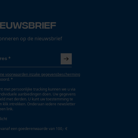
ieuwsbrief
onneren op de nieuwsbrief
ne voorwaarden inzake gegevensbescherming
koord. *
t met persoonlijke tracking kunnen we u via
individuele aanbiedingen doen. Uw gegevens
eld met derden. U kunt uw toestemming te
en klik intrekken. Onderaan iedere newsletter
een link.
licht
 vanaf een goederenwaarde van 100,- €