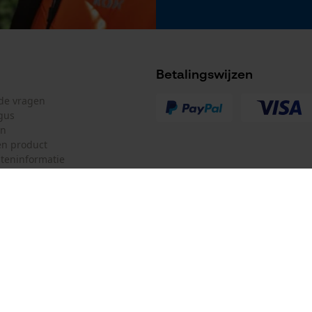
Betalingswijzen
lde vragen
gus
en
n product
teninformatie
mulier
Oregon Tool Europe SA/NV
ulier
KOX – Partners voor de Bosbouw 
f
Adres hoofdkantoor:
Rue Emile Francqui 11
herroepen
1435 Mont-Saint-Guibert