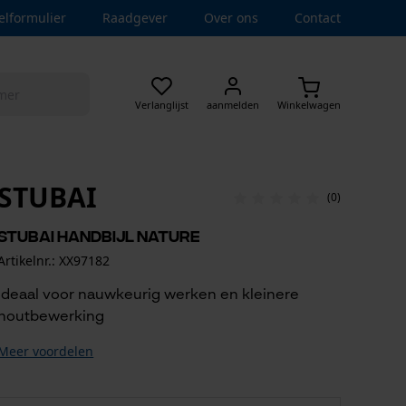
elformulier
Raadgever
Over ons
Contact
Verlanglijst
aanmelden
Winkelwagen
STUBAI
(0)
Stubai handbijl Nature
Artikelnr.: XX97182
Ideaal voor nauwkeurig werken en kleinere
houtbewerking
Meer voordelen