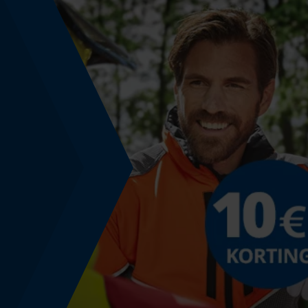
Gereedschapsloze kettingspanning
Nee
Energie & vermogen
Accucapaciteitsaanduiding
Nee
Powerbankfunctie
Nee
Gebruik & gebruiksaanwijzing