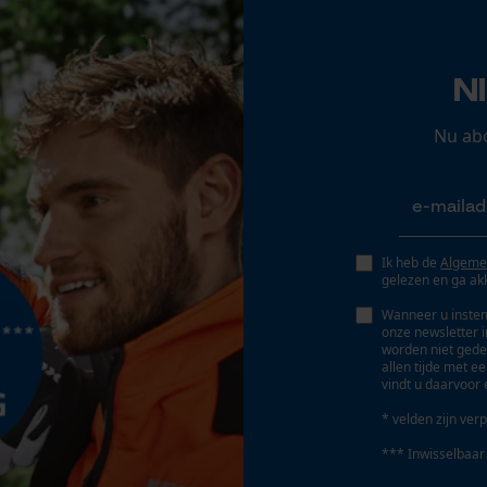
Opgeslagen winkelwagen
Persoonlijke begroeting
Gereedschapsloze kettingwissel
N
Nee
Geo-IP en gebruikersdetectie
YouTube-video's
Nu ab
Google Maps
Accu/batterij inbegrepen
Oplaadbare batterij/batterijen niet inbegrepen in
Marketing Cookies
Ik heb de
Algeme
de levering
gelezen en ga ak
Wanneer u instem
onze newsletter 
worden niet gede
Google Global Site Tag
allen tijde met e
vindt u daarvoor 
Microsoft Advertising Universal Event
Tracking
* velden zijn verp
Survicate
*** Inwisselbaar