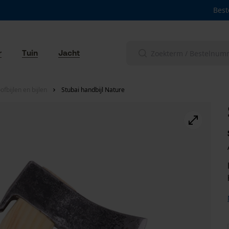
Best
r
Tuin
Jacht
fbijlen en bijlen
Stubai handbijl Nature