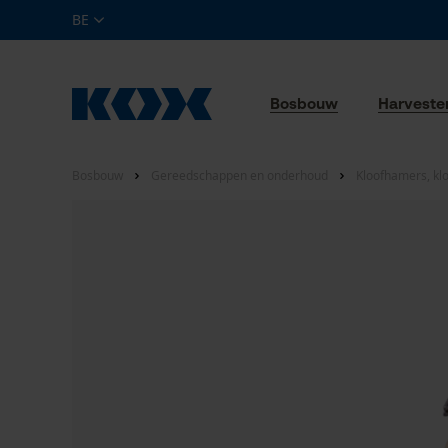
BE
Bosbouw
Harveste
Bosbouw
Gereedschappen en onderhoud
Kloofhamers, kloo