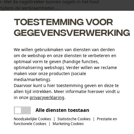
: Met de nageltrekker kunnen nagels in het hout
 tijdens de werkzaamheden ...
Toestemming voor
gegevensverwerking
We willen gebruikmaken van diensten van derden
om de webshop en onze diensten te verbeteren en
optimaal vorm te geven (handige functies,
optimalisering webshop). Verder willen we reclame
maken voor onze producten (sociale
media/marketing).
Daarvoor kunt u hier toestemming geven en deze te
allen tijd intrekken. Meer informatie hierover vindt u
Leeftijdsgroep
in onze
privacyverklaring
.
volwassen
delen
Er is een fout opgetreden. Gelieve het
Alle diensten toestaan
opnieuw te proberen.
mail
Hoofdmateriaal
Noodzakelijke Cookies
|
Statistische Cookies
|
Prestatie en
staal
Artikelgewicht
functionele Cookies
|
Marketing Cookies
1100.0 g