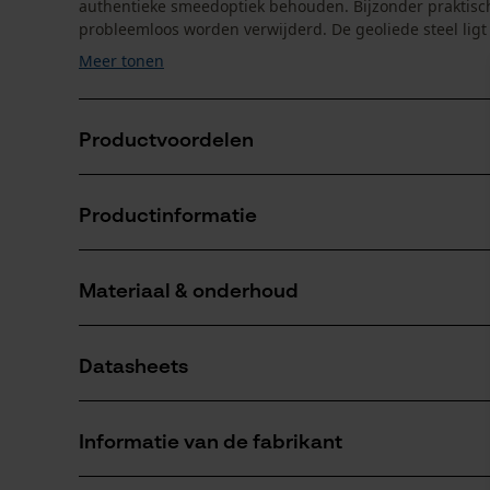
authentieke smeedoptiek behouden. Bijzonder praktisch
probleemloos worden verwijderd. De geoliede steel ligt
Meer tonen
Productvoordelen
Betrouwbare bijl voor kloofwerkzaamheden
Productinformatie
Duurzame materialen
Materiaal & onderhoud
Productdetails
Activiteitstype
Datasheets
splitsen, snijden
Materiaal
Productveiligheidsblad (PDF)
Bladmateriaal
Informatie van de fabrikant
staal
Aantal delen
1 st.