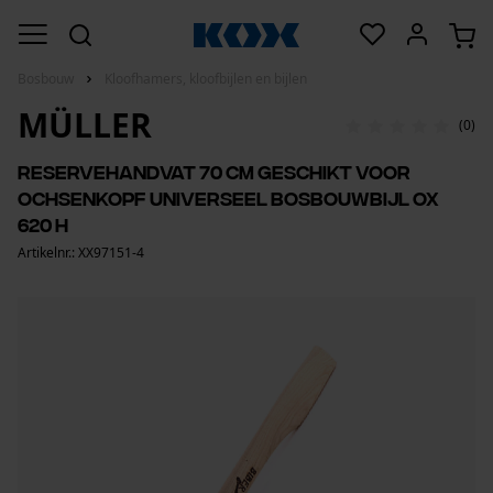
Bosbouw
Kloofhamers, kloofbijlen en bijlen
MÜLLER
(0)
Reservehandvat 70 cm geschikt voor
Ochsenkopf universeel bosbouwbijl OX
620 H
Artikelnr.: XX97151-4