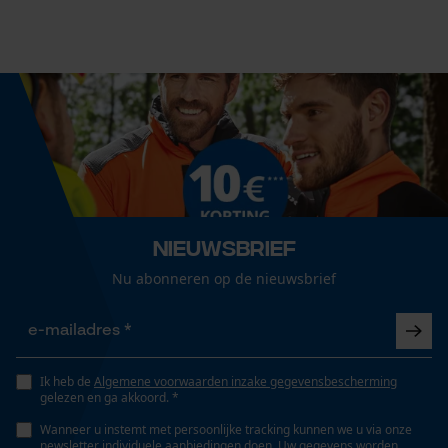
25 mm
Aanbevolen steellengte
75 cm
Econda Analytics
Mouseflow Web Analytics Tool
Fact-Finder Tracking
Lengte greep
75 cm
Prestatie en functionele
Nieuwsbrief
Steel lengte
Cookies
Nu abonneren op de nieuwsbrief
75 cm
Loop54 Personalization
Technische specificaties
Ik heb de
Algemene voorwaarden inzake gegevensbescherming
Gepersonaliseerde homepage
gelezen en ga akkoord. *
Steeltype
Opgeslagen winkelwagen
koevoetmodel
Wanneer u instemt met persoonlijke tracking kunnen we u via onze
newsletter individuele aanbiedingen doen. Uw gegevens worden
Persoonlijke begroeting