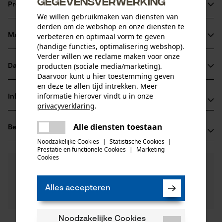
gegevensverwerking
Productinformatie
We willen gebruikmaken van diensten van
derden om de webshop en onze diensten te
verbeteren en optimaal vorm te geven
Materiaal & onderhoud
Productdetails
(handige functies, optimalisering webshop).
Verder willen we reclame maken voor onze
Activiteitstype
producten (sociale media/marketing).
Datasheets
Materiaal
onderhoud
Daarvoor kunt u hier toestemming geven
en deze te allen tijd intrekken. Meer
Productveiligheidsblad (PDF)
Hoofdmateriaal
informatie hierover vindt u in onze
Informatie van de fabrikant
hout
privacyverklaring
.
Leeftijdsgroep
delen
Leonhard Müller + Söhne GmbH
volwassen
Alle diensten toestaan
Er is een fout opgetreden. Gelieve
Beoordelingen
(0)
Zellach 4
delen
het opnieuw te proberen.
Materiaal steel
Noodzakelijke Cookies
|
Statistische Cookies
|
9413 St. Gertraud, Oostenrijk
Prestatie en functionele Cookies
|
Marketing
hout
E-mail: office@mueller-hammerwerk.at
mail
Aantal delen
Cookies
0
Nog vragen?
(0)
1 st.
Website: -
Product aanbevelen
Onze experts staan graag voor u klaar!
Tel.: + 43 4352 71 13 1
Een vraag
Materiaal samenstelling
Alles accepteren
Filteren op aantal sterren
stellen
Es
Artikelgewicht
Als u vragen of problemen hebt met het product of
600.0 g
gebreken opmerkt, aarzel dan niet om contact met
Noodzakelijke Cookies