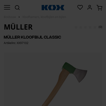
Bosbouw
Kloofhamers, kloofbijlen en bijlen
MÜLLER
(0)
Müller kloofbijl Classic
Artikelnr.: XX97102