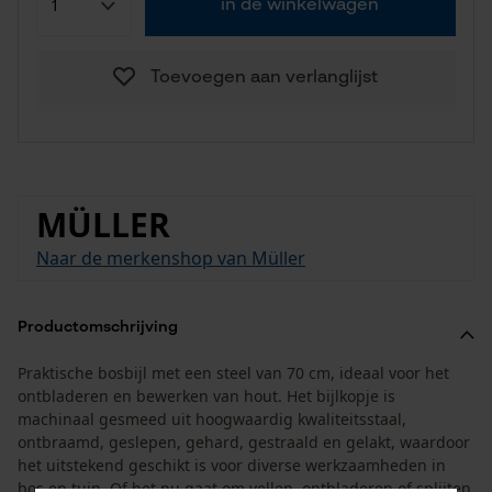
in de winkelwagen
Toevoegen aan verlanglijst
MÜLLER
Naar de merkenshop van Müller
Productomschrijving
Praktische bosbijl met een steel van 70 cm, ideaal voor het
ontbladeren en bewerken van hout. Het bijlkopje is
machinaal gesmeed uit hoogwaardig kwaliteitsstaal,
ontbraamd, geslepen, gehard, gestraald en gelakt, waardoor
het uitstekend geschikt is voor diverse werkzaamheden in
bos en tuin. Of het nu gaat om vellen, ontbladeren of splijten