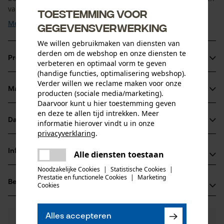
van kleinere houtstukken, het scherp geslepen en ...
Toestemming voor
Meer tonen
gegevensverwerking
We willen gebruikmaken van diensten van
derden om de webshop en onze diensten te
Productinformatie
verbeteren en optimaal vorm te geven
(handige functies, optimalisering webshop).
Verder willen we reclame maken voor onze
Materiaal & onderhoud
producten (sociale media/marketing).
Productdetails
Daarvoor kunt u hier toestemming geven
en deze te allen tijd intrekken. Meer
Activiteitstype
Datasheets
informatie hierover vindt u in onze
Materiaal
splitsen, vellen
privacyverklaring
.
Productveiligheidsblad (PDF)
delen
Bladmateriaal
Informatie van de fabrikant
Alle diensten toestaan
Er is een fout opgetreden. Gelieve
staal
delen
Leeftijdsgroep
het opnieuw te proberen.
Noodzakelijke Cookies
|
Statistische Cookies
|
Leonhard Müller + Söhne GmbH
volwassen
Prestatie en functionele Cookies
|
Marketing
mail
Beoordelingen
(0)
Zellach 4
Cookies
Hoofdmateriaal
9413 St. Gertraud, Oostenrijk
staal
E-mail: office@mueller-hammerwerk.at
Aantal delen
Alles accepteren
0
Nog vragen?
(0)
1 st.
Website: -
Product aanbevelen