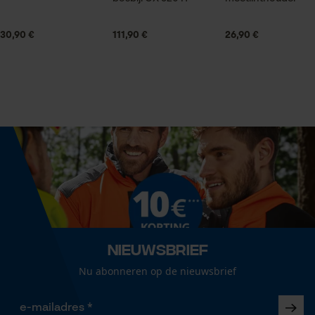
Statistische Cookies
Grootte & afmetingen
30,90 €
111,90 €
26,90 €
Aanbevolen steellengte
70 cm
Econda Analytics
Kopgewicht
Mouseflow Web Analytics Tool
1460 g
Fact-Finder Tracking
Koplengte
Prestatie en functionele
20 cm
Cookies
Nieuwsbrief
Lengte greep
Nu abonneren op de nieuwsbrief
70 cm
Loop54 Personalization
Gepersonaliseerde homepage