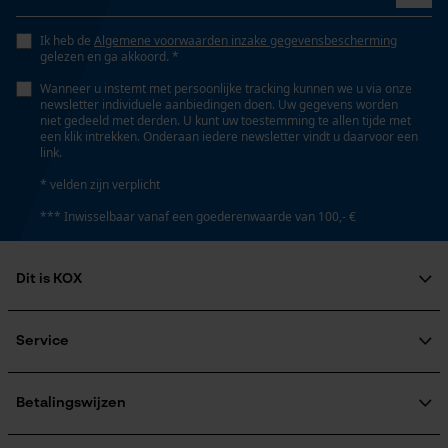
Steel lengte
Opgeslagen winkelwagen
70 cm
Ik heb de
Algemene voorwaarden inzake gegevensbescherming
Persoonlijke begroeting
gelezen en ga akkoord. *
Geo-IP en gebruikersdetectie
Wanneer u instemt met persoonlijke tracking kunnen we u via onze
newsletter individuele aanbiedingen doen. Uw gegevens worden
Technische specificaties
YouTube-video's
niet gedeeld met derden. U kunt uw toestemming te allen tijde met
een klik intrekken. Onderaan iedere newsletter vindt u daarvoor een
Google Maps
link.
Automatische kettingsmering
Nee
* velden zijn verplicht
*** Inwisselbaar vanaf een goederenwaarde van 100,- €
Marketing Cookies
Eigenschap
hoogwaardig, machinaal gesmeed
Dit is KOX
Over ons
Google Global Site Tag
Maatschappelijke betrokkenheid
Service
Eigenschappen blad
Microsoft Advertising Universal
raadgever
machinaal gesmeed, hoogwaardig
Event Tracking
Veel gestelde vragen
KOX Harvester
KOX catalogus
Survicate
Aanmelding nieuwsbrief
Betalingswijzen
Retourneren
Versnipperfunctie
Terugroepen product