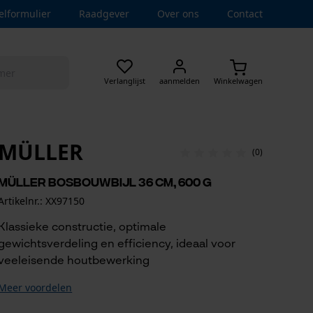
elformulier
Raadgever
Over ons
Contact
Verlanglijst
aanmelden
Winkelwagen
MÜLLER
(0)
Müller bosbouwbijl 36 cm, 600 g
Artikelnr.: XX97150
Klassieke constructie, optimale
gewichtsverdeling en efficiency, ideaal voor
veeleisende houtbewerking
Meer voordelen