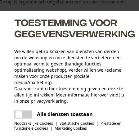
De bijl is ergonomisch uitgebalanceerd en voorzien van een
Toestemming voor
gegevensverwerking
We willen gebruikmaken van diensten van derden
cherp geslepen
om de webshop en onze diensten te verbeteren en
optimaal vorm te geven (handige functies,
optimalisering webshop). Verder willen we reclame
maken voor onze producten (sociale
media/marketing).
Daarvoor kunt u hier toestemming geven en deze te
allen tijd intrekken. Meer informatie hierover vindt u
Leeftijdsgroep
in onze
privacyverklaring
.
volwassen
delen
Er is een fout opgetreden. Gelieve het
Alle diensten toestaan
opnieuw te proberen.
mail
Hoofdmateriaal
Noodzakelijke Cookies
|
Statistische Cookies
|
Prestatie en
staal
Artikelgewicht
functionele Cookies
|
Marketing Cookies
1800.0 g