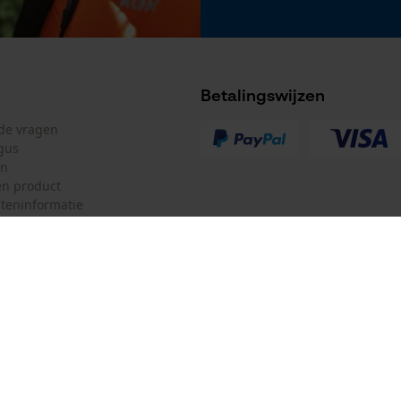
Betalingswijzen
lde vragen
gus
en
n product
teninformatie
mulier
Oregon Tool Europe SA/NV
ulier
KOX – Partners voor de Bosbouw 
f
Adres hoofdkantoor:
Rue Emile Francqui 11
herroepen
1435 Mont-Saint-Guibert