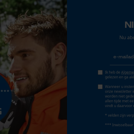
Nee
Opgeslagen winkelwagen
Persoonlijke begroeting
N
Schuine snede
Geo-IP en gebruikersdetectie
Nee
YouTube-video's
Nu ab
Google Maps
Gereedschapsloze kettingwissel
Nee
Marketing Cookies
Ik heb de
Algeme
gelezen en ga ak
Wanneer u instem
onze newsletter 
Accu/batterij inbegrepen
worden niet gede
Google Global Site Tag
allen tijde met e
Oplaadbare batterij/batterijen niet inbegrepen in
vindt u daarvoor 
Microsoft Advertising Universal Event
de levering
Tracking
* velden zijn verp
Survicate
*** Inwisselbaar