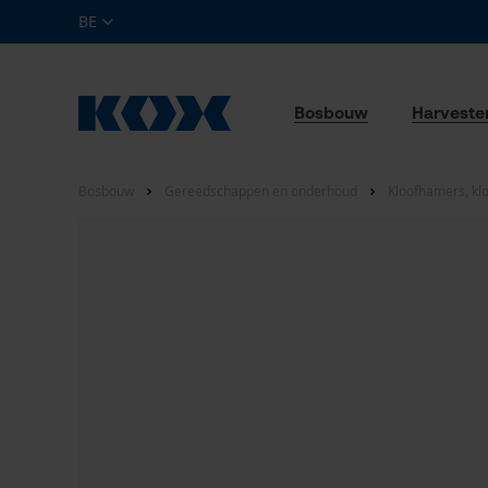
BE
Bosbouw
Harveste
Bosbouw
Gereedschappen en onderhoud
Kloofhamers, kloo