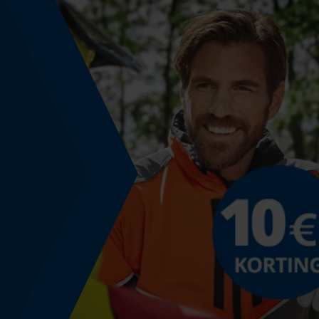
dubbel gewaxt
Fasewisselaar
Nee
Gereedschapsloze kettingspanning
Nee
Energie & vermogen
Accucapaciteitsaanduiding
Nee
Powerbankfunctie