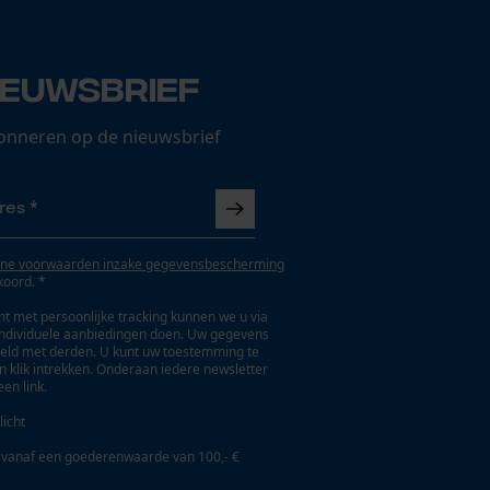
ieuwsbrief
onneren op de nieuwsbrief
ne voorwaarden inzake gegevensbescherming
koord. *
t met persoonlijke tracking kunnen we u via
individuele aanbiedingen doen. Uw gegevens
eld met derden. U kunt uw toestemming te
en klik intrekken. Onderaan iedere newsletter
een link.
licht
 vanaf een goederenwaarde van 100,- €