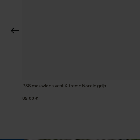
1200 g
Lengte greep
70 cm
Technische specificaties
Steeltype
koevoetmodel
PSS mouwloos vest X-treme Nordic grijs
82,00 €
Eigenschap
hoogwaardig, scherp, met de hand gesmeed
Eigenschappen steel