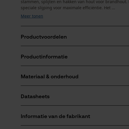
stammen, splijten en hakken van hout voor brandhout. 
speciale slijping voor maximale efficiëntie. Het ...
Meer tonen
Productvoordelen
handgesmeed, dubbel geslaagd gesmeed staal en s
Productinformatie
zeer hoogwaardig verwerkt
nostalgisch werkend werktuig
Materiaal & onderhoud
Productdetails
Activiteitstype
Datasheets
splitsen, vellen
Materiaal
Productveiligheidsblad (PDF)
Bladmateriaal
Informatie van de fabrikant
staal
Aantal delen
1 st.