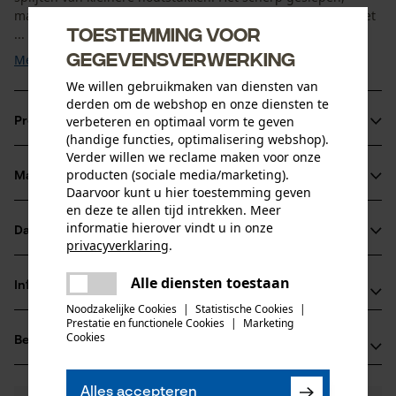
machinaal bewerkte lemmet zorgt voor precieze sneden. Het
Toestemming voor
...
gegevensverwerking
Meer tonen
We willen gebruikmaken van diensten van
derden om de webshop en onze diensten te
verbeteren en optimaal vorm te geven
Productinformatie
(handige functies, optimalisering webshop).
Verder willen we reclame maken voor onze
producten (sociale media/marketing).
Materiaal & onderhoud
Productdetails
Daarvoor kunt u hier toestemming geven
en deze te allen tijd intrekken. Meer
Activiteitstype
informatie hierover vindt u in onze
Datasheets
Materiaal
privacyverklaring
.
splitsen, vellen
delen
Productveiligheidsblad (PDF)
Alle diensten toestaan
Bladmateriaal
Er is een fout opgetreden. Gelieve
Informatie van de fabrikant
delen
staal
het opnieuw te proberen.
Leeftijdsgroep
Noodzakelijke Cookies
|
Statistische Cookies
|
Prestatie en functionele Cookies
|
Marketing
Leonhard Müller + Söhne GmbH
volwassen
mail
Cookies
Beoordelingen
(0)
Zellach 4
Hoofdmateriaal
9413 St. Gertraud, Oostenrijk
staal
E-mail: office@mueller-hammerwerk.at
Aantal delen
Alles accepteren