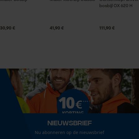
glanscoating, gelakt oppervlak
bosbijl OX 620 H
Statistische Cookies
Grootte & afmetingen
30,90 €
41,90 €
111,90 €
Aanbevolen steellengte
60 cm
Econda Analytics
Mouseflow Web Analytics Tool
Kopgewicht
1000 g
Fact-Finder Tracking
Koplengte
Prestatie en functionele
19 cm
Cookies
Lengte greep
Nieuwsbrief
60 cm
Loop54 Personalization
Nu abonneren op de nieuwsbrief
Gepersonaliseerde homepage