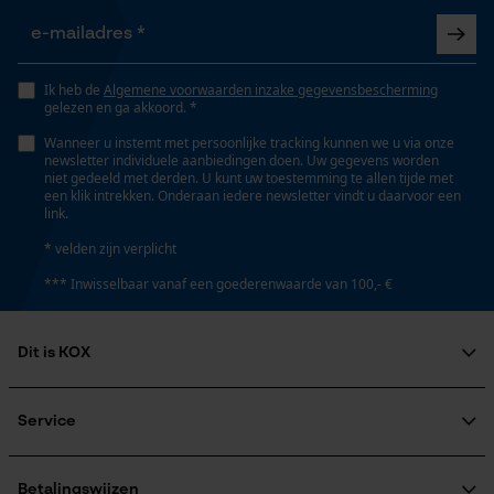
Opgeslagen winkelwagen
Steel lengte
60 cm
Persoonlijke begroeting
Ik heb de
Algemene voorwaarden inzake gegevensbescherming
Geo-IP en gebruikersdetectie
gelezen en ga akkoord. *
YouTube-video's
Wanneer u instemt met persoonlijke tracking kunnen we u via onze
Technische specificaties
newsletter individuele aanbiedingen doen. Uw gegevens worden
Google Maps
niet gedeeld met derden. U kunt uw toestemming te allen tijde met
een klik intrekken. Onderaan iedere newsletter vindt u daarvoor een
Automatische kettingsmering
link.
Nee
* velden zijn verplicht
Marketing Cookies
*** Inwisselbaar vanaf een goederenwaarde van 100,- €
Eigenschap
hoogwaardig, machinaal gesmeed
Dit is KOX
Google Global Site Tag
Over ons
Microsoft Advertising Universal
Eigenschappen blad
Event Tracking
Maatschappelijke betrokkenheid
Service
machinaal gesmeed, hoogwaardig
raadgever
Survicate
Veel gestelde vragen
KOX Harvester
KOX catalogus
Aanmelding nieuwsbrief
Betalingswijzen