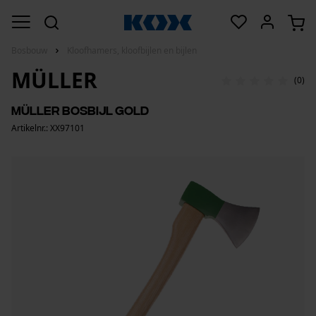
Bosbouw
Kloofhamers, kloofbijlen en bijlen
MÜLLER
(0)
Müller Bosbijl Gold
Artikelnr.: XX97101