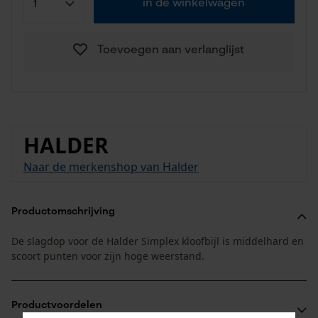
in de winkelwagen
Toevoegen aan verlanglijst
HALDER
Naar de merkenshop van Halder
Productomschrijving
De slagdop voor de Halder Simplex kloofbijl is middelhard en
scoort punten voor zijn hoge weerstand.
Productvoordelen