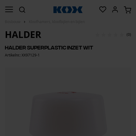
Bosbouw
Kloofhamers, kloofbijlen en bijlen
HALDER
(0)
Halder superplastic inzet wit
Artikelnr.: XX97129-1