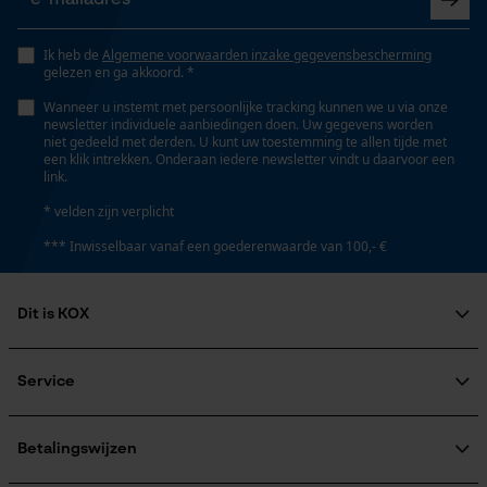
Nee
Opgeslagen winkelwagen
Persoonlijke begroeting
Ik heb de
Algemene voorwaarden inzake gegevensbescherming
gelezen en ga akkoord. *
Geo-IP en gebruikersdetectie
Fasewisselaar
Wanneer u instemt met persoonlijke tracking kunnen we u via onze
Nee
YouTube-video's
newsletter individuele aanbiedingen doen. Uw gegevens worden
niet gedeeld met derden. U kunt uw toestemming te allen tijde met
Google Maps
een klik intrekken. Onderaan iedere newsletter vindt u daarvoor een
link.
Schuine snede
* velden zijn verplicht
Nee
Marketing Cookies
*** Inwisselbaar vanaf een goederenwaarde van 100,- €
Gereedschapsloze kettingspanning
Dit is KOX
Nee
Google Global Site Tag
Over ons
Microsoft Advertising Universal
Maatschappelijke betrokkenheid
Service
Gereedschapsloze kettingwissel
Event Tracking
raadgever
Nee
Veel gestelde vragen
KOX Harvester
Survicate
KOX catalogus
Aanmelding nieuwsbrief
Betalingswijzen
Retourneren