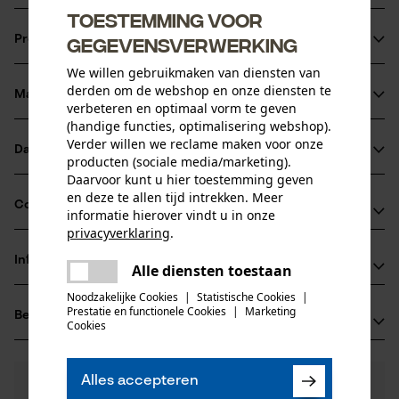
Toestemming voor
Hard
Productinformatie
gegevensverwerking
Slijtvast
Splintert niet
We willen gebruikmaken van diensten van
derden om de webshop en onze diensten te
Materiaal & onderhoud
Productdetails
verbeteren en optimaal vorm te geven
(handige functies, optimalisering webshop).
Verder willen we reclame maken voor onze
Activiteitstype
Datasheets
producten (sociale media/marketing).
Materiaal
onderhoud
Daarvoor kunt u hier toestemming geven
Productveiligheidsblad (PDF)
en deze te allen tijd intrekken. Meer
Hoofdmateriaal
Compatibiliteit
informatie hierover vindt u in onze
kunststof
Leeftijdsgroep
privacyverklaring
.
volwassen
delen
Informatie van de fabrikant
Alle diensten toestaan
Er is een fout opgetreden. Gelieve
Compatibel met
Materiaal aanwijzing
delen
het opnieuw te proberen.
Noodzakelijke Cookies
|
Statistische Cookies
|
Erwin Halder KG
Hard, slijtvast
Aantal delen
Halder Simplex
Prestatie en functionele Cookies
|
Marketing
Beoordelingen
(0)
Erwin Halder Strasse 5-9
mail
Cookies
1 st.
88480 Achstetten-Bronnen, Duitsland
E-mail: info@halder.de
Materiaal kop
Alles accepteren
0
Nog vragen?
(0)
kunststof
Website: -
Product aanbevelen
Artikelgewicht