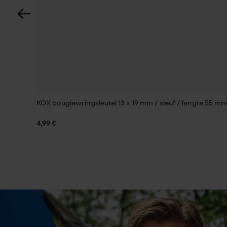
Lengte greep
40.5 cm
Technische specificaties
Type greep
ronde greep
KOX bougiewringsleutel 13 x 19 mm / sleuf / lengte 55 m
4,99 €
Automatische kettingsmering
Nee
Versnipperfunctie
Nee