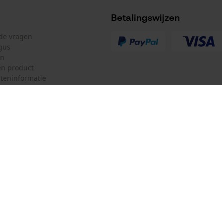
Betalingswijzen
lde vragen
gus
en
n product
teninformatie
mulier
Oregon Tool Europe SA/NV
ulier
KOX – Partners voor de Bosbouw 
f
Adres hoofdkantoor:
Rue Emile Francqui 11
herroepen
1435 Mont-Saint-Guibert
Geen winkel!
Retouradres: