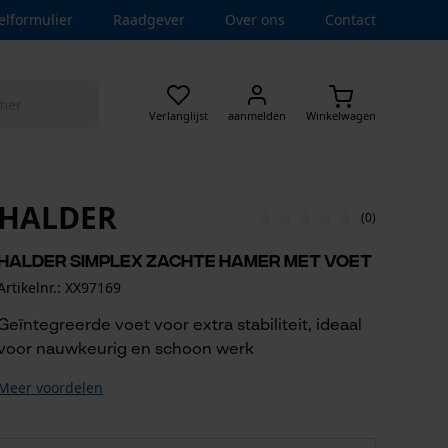
elformulier
Raadgever
Over ons
Contact
Verlanglijst
aanmelden
Winkelwagen
HALDER
(0)
Halder Simplex zachte hamer met voet
Artikelnr.: XX97169
Geïntegreerde voet voor extra stabiliteit, ideaal
voor nauwkeurig en schoon werk
Meer voordelen