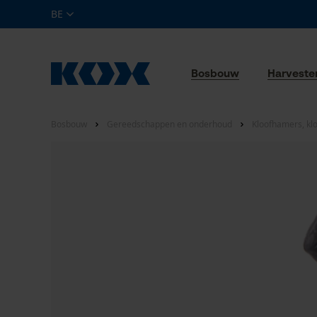
BE
Bosbouw
Harveste
Bosbouw
Gereedschappen en onderhoud
Kloofhamers, kloo