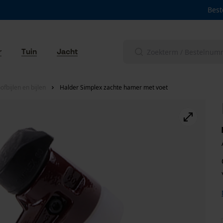
Best
r
Tuin
Jacht
fbijlen en bijlen
Halder Simplex zachte hamer met voet