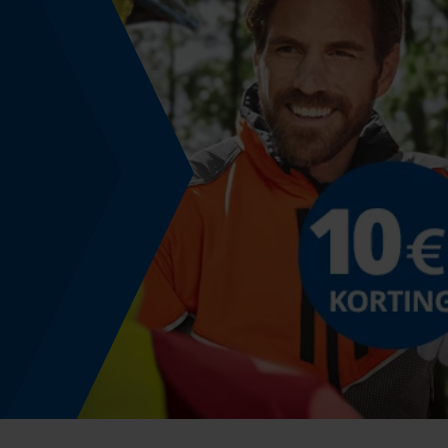
Schuine snede
Nee
Gereedschapsloze kettingwissel
Nee
Energie & vermogen
Accucapaciteitsaanduiding
Nee
Powerbankfunctie
Nee