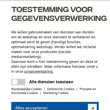
Toestemming voor
gegevensverwerking
We willen gebruikmaken van diensten van derden
 de hamer goed staan: zo valt de terugslagvrije hamer minder
om de webshop en onze diensten te verbeteren en
optimaal vorm te geven (handige functies,
optimalisering webshop). Verder willen we reclame
maken voor onze producten (sociale
media/marketing).
Leeftijdsgroep
Daarvoor kunt u hier toestemming geven en deze te
allen tijd intrekken. Meer informatie hierover vindt u
volwassen
in onze
privacyverklaring
.
delen
Er is een fout opgetreden. Gelieve het
Materiaal greep
Alle diensten toestaan
opnieuw te proberen.
hout
Artikelgewicht
mail
Noodzakelijke Cookies
|
Statistische Cookies
|
Prestatie en
1540.0 g
functionele Cookies
|
Marketing Cookies
(0)
Materiaal kop
kunststof, rubber
Seizoen
Alles accepteren