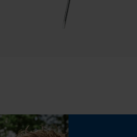
Statistische Cookies
Econda Analytics
Steeltype
Mouseflow Web Analytics Tool
recht model
Fact-Finder Tracking
m
Eigenschap
hoogwaardig, middelhard, robuust, dempend,
Prestatie en functionele Cookies
veerkrachtig, lage slijtage, geurloos
Fasewisselaar
Loop54 Personalization
Nee
Gepersonaliseerde homepage
Opgeslagen winkelwagen