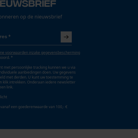
ieuwsbrief
onneren op de nieuwsbrief
ne voorwaarden inzake gegevensbescherming
koord. *
t met persoonlijke tracking kunnen we u via
individuele aanbiedingen doen. Uw gegevens
eld met derden. U kunt uw toestemming te
en klik intrekken. Onderaan iedere newsletter
een link.
licht
 vanaf een goederenwaarde van 100,- €