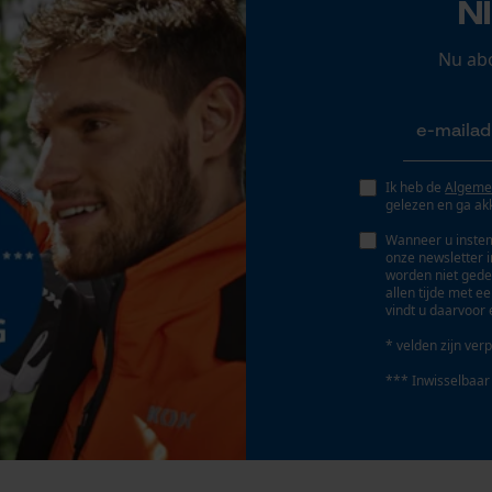
N
Gereedschapsloze kettingspanning
Persoonlijke begroeting
Nee
Geo-IP en gebruikersdetectie
Nu ab
YouTube-video's
Google Maps
Ik heb de
Algeme
gelezen en ga ak
Marketing Cookies
Wanneer u instem
onze newsletter 
Accu/batterij inbegrepen
worden niet gede
allen tijde met e
Oplaadbare batterij/batterijen niet inbegrepen in
vindt u daarvoor 
de levering
Google Global Site Tag
* velden zijn verp
Microsoft Advertising Universal Event
Tracking
*** Inwisselbaar
Survicate