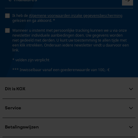
Fact-Finder Tracking
Type greep
Ik heb de
Algemene voorwaarden inzake gegevensbescherming
ronde greep
gelezen en ga akkoord. *
Wanneer u instemt met persoonlijke tracking kunnen we u via onze
Prestatie en functionele
newsletter individuele aanbiedingen doen. Uw gegevens worden
Steeltype
niet gedeeld met derden. U kunt uw toestemming te allen tijde met
Cookies
een klik intrekken. Onderaan iedere newsletter vindt u daarvoor een
korte steel
link.
* velden zijn verplicht
Loop54 Personalization
Automatische kettingsmering
*** Inwisselbaar vanaf een goederenwaarde van 100,- €
Nee
Gepersonaliseerde homepage
Opgeslagen winkelwagen
Dit is KOX
Persoonlijke begroeting
Eigenschap
Over ons
scherp, robuust, gehard, antislip, gesmeed
Geo-IP en gebruikersdetectie
Maatschappelijke betrokkenheid
Service
raadgever
YouTube-video's
Veel gestelde vragen
KOX Harvester
Eigenschappen blad
Google Maps
KOX catalogus
Aanmelding nieuwsbrief
Betalingswijzen
gepolijst, robuust, gehard, scherp
Retourneren